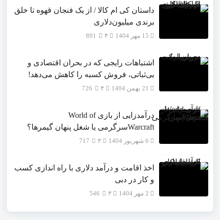
داستان کی ام کالا / از یک فنجان قهوه تا خلق
برندی میلیون‌دلاری
15 مهر 1404
۴
891
اشتباهات رایجی که در بحران اقتصادی و
بی‌ثباتی، فروش کسبه را کاهش می‌دهد!
21 بهمن 1404
۴
726
درآمدزایی از بازی World of
Warcraftسرگرمی یا شغل پنهان گیمرها؟
6 شهریور 1404
۳
717
اخذ اقامت و درآمد دلاری با راه اندازی کسب
و کار در دبی
2 مهر 1404
۳
546