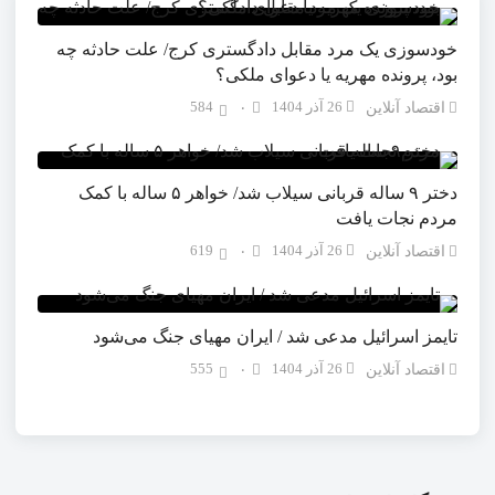
خودسوزی یک مرد مقابل دادگستری کرج/ علت حادثه چه
بود، پرونده مهریه‌ یا دعوای ملکی؟
26 آذر 1404
584
اقتصاد آنلاین
۰
دختر ۹ ساله قربانی سیلاب شد/ خواهر ۵ ساله با کمک
مردم نجات یافت
26 آذر 1404
619
اقتصاد آنلاین
۰
تایمز اسرائیل مدعی شد / ایران مهیای جنگ می‌شود
26 آذر 1404
555
اقتصاد آنلاین
۰