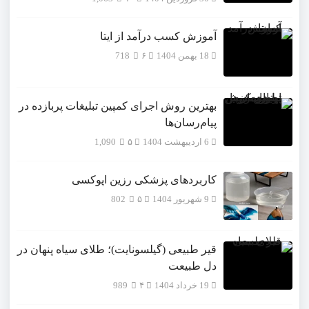
آموزش کسب درآمد از ایتا
18 بهمن 1404
۶
718
بهترین روش اجرای کمپین تبلیغات پربازده در
پیام‌رسان‌ها
6 اردیبهشت 1404
۵
1,090
کاربردهای پزشکی رزین اپوکسی
9 شهریور 1404
۵
802
قیر طبیعی (گیلسونایت)؛ طلای سیاه پنهان در
دل طبیعت
19 خرداد 1404
۴
989