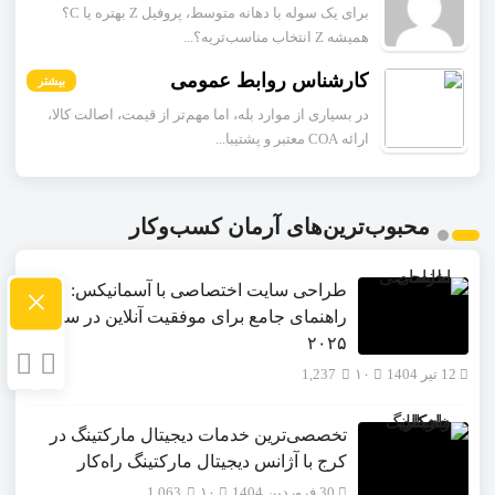
برای یک سوله با دهانه متوسط، پروفیل Z بهتره یا C؟
همیشه Z انتخاب مناسب‌تریه؟...
کارشناس روابط عمومی
بیشتر
در بسیاری از موارد بله، اما مهم‌تر از قیمت، اصالت کالا،
ارائه COA معتبر و پشتیبا...
محبوب‌ترین‌های آرمان کسب‌وکار
×
طراحی سایت اختصاصی با آسمانیکس:
راهنمای جامع برای موفقیت آنلاین در سال
۲۰۲۵
12 تیر 1404
۱۰
1,237
تخصصی‌ترین خدمات دیجیتال مارکتینگ در
کرج با آژانس دیجیتال مارکتینگ راه‌کار
30 فروردین 1404
۱۰
1,063