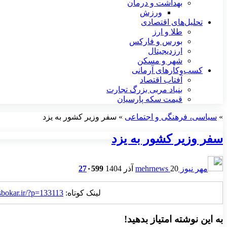
بهداشت و درمان
ورزش
تحلیل‌های اقتصادی
طلا و ارز
بورس و فارکس
ارزدیجیتال
شهر و مسکن
کسب‌وکارهای آرمانی
آفتاب اقتصاد
بنیاد مربی بزرگ تجارت
قیمت سکه پارسیان
»
سیاسی، فرهنگی و اجتماعی
»
سفر وزیر کشور به یزد
سفر وزیر کشور به یزد
مهر نیوز mehrnews
20 آذر 1404
599
۰
27
لینک کوتاه:
sbokar.ir/?p=133113
به این نوشته امتیاز بدهید!