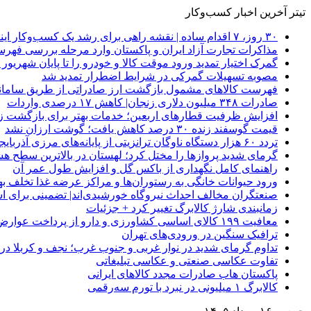
تیتر آخرین اخبار کسب‌وکار
۳۰ روز، ۷ اقدام ساده | نقشه راهی برای رشد یک کسب‌وکار اینترنتی
مذاکرات تجارت آزاد ایران و پاکستان وارد مرحله بررسی فهرس
گمرک اختیار تمدید ورود موقت کالا و خودرو را تا پایان شهریور ا
مصوبه تسهیلات گمرکی در شرایط اضطرار تمدید شد
فهرست کالاهای مشمول بازگشت ارز صادراتی از طریق سامانه 
صادرات ۳۴۸ میلیون دلاری زنجان| ‌کاهش ۱۷ درصدی واردات
افزایش ظرفیت قطارهای اربعین؛ خدمات بهتر برای بازگشت زا
قیمت گوسفند زنده ۳۰ درصد کاهش یافت؛ گوشت ارزان نشد
تردد ۶۰ هزار دستگاه ناوگان ترانزیتی از پایانه‌های مرزی آذربایجان ‌غربی
گرمای شدید پروازها را مختل کرد؛ لهستان در بالاترین سطح ه
راهنمای کامل نگهداری از باکس گل و افزایش طول عمر آن
ورود حیوانات خانگی به رستوران‌ها و مراکز عرضه غذا تخلف 
صنعتگران مخالف احداث نیروگاه خورشیدی‌اند| تضمینی برای است
زمانبندی شارژ کالابرگ تغییر کرد + جزئیات
معافیت ۱۹۹ کالای اساسی کشاورزی و دارو از پرداخت عوارض ۱.۲ درصدی واردات
ترافیک سنگین در ورودی‌های تهران
تداوم گرمای شدید در نوار غربی و جنوب غرب؛ نجف و کربلا در آستانه 
تفاوت عکاسی صنعتی و عکاسی تبلیغاتی
پاکستان هاب صادرات مجدد کالاهای ایرانی
کالابرگ ۱ میلیونی در نبرد با تورم سه‌رقمی