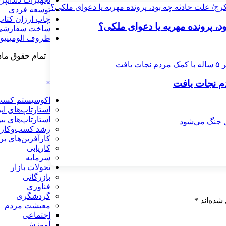
توسعه فردی
چاپ ارزان کتاب
 پرونده مهریه‌ یا دعوای ملکی؟
ساخت سفارشی 
ظروف الومینیو
تمام حقوق ماد
×
اکوسیستم کسب‌
استارتاپ‌های ای
استارتاپ‌های بی
رشد کسب‌وکار
کارآفرین‌های بر
کاریابی
سرمایه
تحولات بازار
بازرگانی
فناوری
گردشگری
شده‌اند
*
معیشت مردم
اجتماعی
آموزش