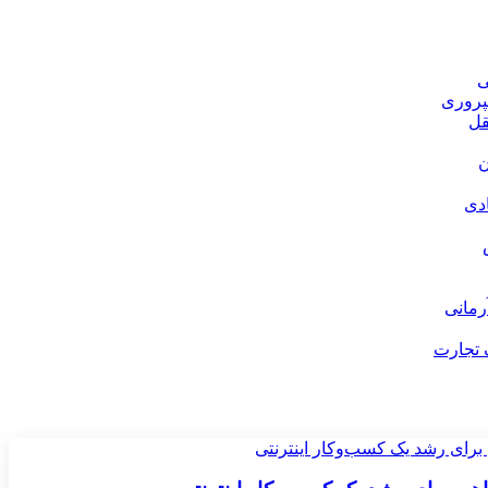
ی
پروری
قل
ن
ادی
رمانی
گ تجارت