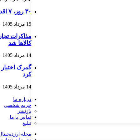
۳۰ روز، ۷ اقدام ساده | نقشه راهی برای رشد یک کسب‌وکار اینترنتی
15 مرداد 1405
۰
مذاکرات تجار
کالاها شد
14 مرداد 1405
۰
گمرک اختیار ت
کرد
14 مرداد 1405
۰
درباره ما
حریم شخصی
بازنشر
تماس با ما
تبلیغ
مجله ارزدیجیتال
تجهیزات دندانپ