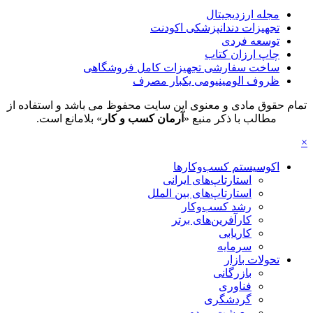
مجله ارزدیجیتال
تجهیزات دندانپزشکی اکودنت
توسعه فردی
چاپ ارزان کتاب
ساخت سفارشی تجهیزات کامل فروشگاهی
ظروف الومینیومی یکبار مصرف
تمام حقوق مادی و معنوی این سایت محفوظ می باشد و استفاده از
مطالب با ذکر منبع «
آرمان کسب و کار
» بلامانع است.
×
اکوسیستم کسب‌وکارها
استارتاپ‌های ایرانی
استارتاپ‌های بین الملل
رشد کسب‌وکار
کارآفرین‌های برتر
کاریابی
سرمایه
تحولات بازار
بازرگانی
فناوری
گردشگری
معیشت مردم