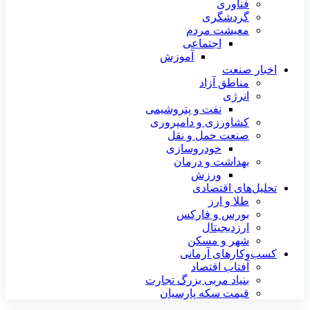
فناوری
گردشگری
معیشت مردم
اجتماعی
آموزش
اخبار صنعت
مناطق آزاد
انرژی
نفت و پتروشیمی
کشاورزی و دامپروری
صنعت حمل و نقل
خودروسازی
بهداشت و درمان
ورزش
تحلیل‌های اقتصادی
طلا و ارز
بورس و فارکس
ارزدیجیتال
شهر و مسکن
کسب‌وکارهای آرمانی
آفتاب اقتصاد
بنیاد مربی بزرگ تجارت
قیمت سکه پارسیان