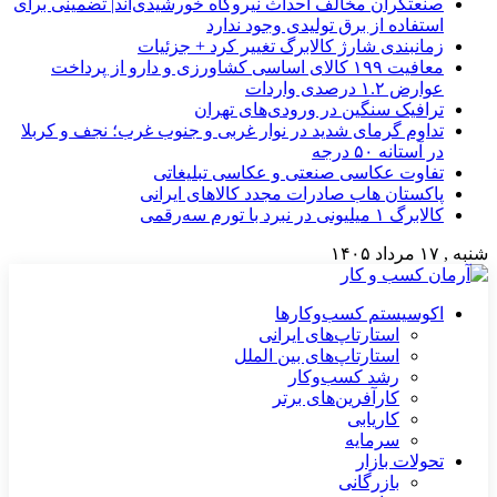
صنعتگران مخالف احداث نیروگاه خورشیدی‌اند| تضمینی برای
استفاده از برق تولیدی وجود ندارد
زمانبندی شارژ کالابرگ تغییر کرد + جزئیات
معافیت ۱۹۹ کالای اساسی کشاورزی و دارو از پرداخت
عوارض ۱.۲ درصدی واردات
ترافیک سنگین در ورودی‌های تهران
تداوم گرمای شدید در نوار غربی و جنوب غرب؛ نجف و کربلا
در آستانه ۵۰ درجه
تفاوت عکاسی صنعتی و عکاسی تبلیغاتی
پاکستان هاب صادرات مجدد کالاهای ایرانی
کالابرگ ۱ میلیونی در نبرد با تورم سه‌رقمی
شنبه , ۱۷ مرداد ۱۴۰۵
اکوسیستم کسب‌وکارها
استارتاپ‌های ایرانی
استارتاپ‌های بین الملل
رشد کسب‌وکار
کارآفرین‌های برتر
کاریابی
سرمایه
تحولات بازار
بازرگانی