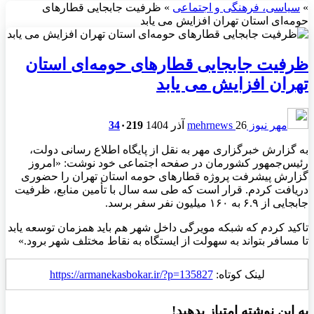
»
سیاسی، فرهنگی و اجتماعی
»
ظرفیت جابجایی قطارهای
حومه‌ای استان تهران افزایش می یابد
ظرفیت جابجایی قطارهای حومه‌ای استان
تهران افزایش می یابد
مهر نیوز mehrnews
26 آذر 1404
219
۰
34
به گزارش خبرگزاری مهر به نقل از پایگاه اطلاع رسانی دولت،
رئیس‌جمهور کشورمان در صفحه اجتماعی خود نوشت: «امروز
گزارش پیشرفت پروژه قطارهای حومه استان تهران را حضوری
دریافت کردم. قرار است که طی سه سال با تأمین منابع، ظرفیت
جابجایی از ۶.۹ به ۱۶۰ میلیون نفر سفر برسد.
‏تاکید کردم که شبکه مویرگی داخل شهر هم باید همزمان توسعه یابد
تا مسافر بتواند به سهولت از ایستگاه به نقاط مختلف شهر برود.»
لینک کوتاه:
https://armanekasbokar.ir/?p=135827
به این نوشته امتیاز بدهید!