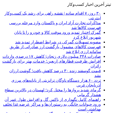
تیتر آخرین اخبار کسب‌وکار
۳۰ روز، ۷ اقدام ساده | نقشه راهی برای رشد یک کسب‌وکار
اینترنتی
مذاکرات تجارت آزاد ایران و پاکستان وارد مرحله بررسی
فهرست کالاها شد
گمرک اختیار تمدید ورود موقت کالا و خودرو را تا پایان
شهریور ابلاغ کرد
مصوبه تسهیلات گمرکی در شرایط اضطرار تمدید شد
فهرست کالاهای مشمول بازگشت ارز صادراتی از طریق
سامانه ارزی ابلاغ شد
صادرات ۳۴۸ میلیون دلاری زنجان| ‌کاهش ۱۷ درصدی واردات
افزایش ظرفیت قطارهای اربعین؛ خدمات بهتر برای بازگشت
زائران
قیمت گوسفند زنده ۳۰ درصد کاهش یافت؛ گوشت ارزان
نشد
تردد ۶۰ هزار دستگاه ناوگان ترانزیتی از پایانه‌های مرزی
آذربایجان ‌غربی
گرمای شدید پروازها را مختل کرد؛ لهستان در بالاترین سطح
هشدار گرمایی
راهنمای کامل نگهداری از باکس گل و افزایش طول عمر آن
ورود حیوانات خانگی به رستوران‌ها و مراکز عرضه غذا تخلف
بهداشتی است