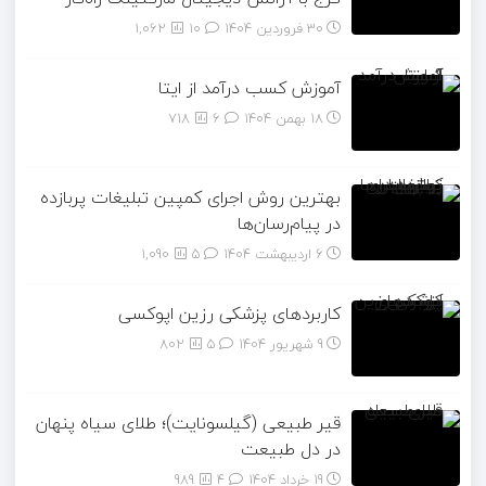
30 فروردین 1404
۱۰
1,062
آموزش کسب درآمد از ایتا
18 بهمن 1404
۶
718
بهترین روش اجرای کمپین تبلیغات پربازده
در پیام‌رسان‌ها
6 اردیبهشت 1404
۵
1,090
کاربردهای پزشکی رزین اپوکسی
9 شهریور 1404
۵
802
قیر طبیعی (گیلسونایت)؛ طلای سیاه پنهان
در دل طبیعت
19 خرداد 1404
۴
989