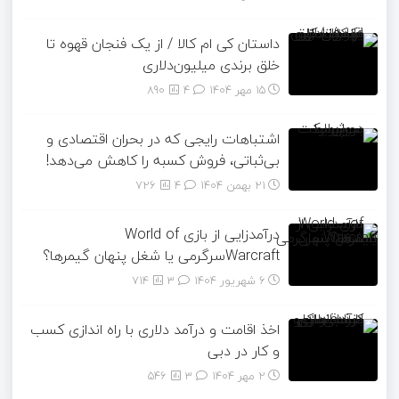
داستان کی ام کالا / از یک فنجان قهوه تا
خلق برندی میلیون‌دلاری
15 مهر 1404
۴
890
اشتباهات رایجی که در بحران اقتصادی و
بی‌ثباتی، فروش کسبه را کاهش می‌دهد!
21 بهمن 1404
۴
726
درآمدزایی از بازی World of
Warcraftسرگرمی یا شغل پنهان گیمرها؟
6 شهریور 1404
۳
714
اخذ اقامت و درآمد دلاری با راه اندازی کسب
و کار در دبی
2 مهر 1404
۳
546