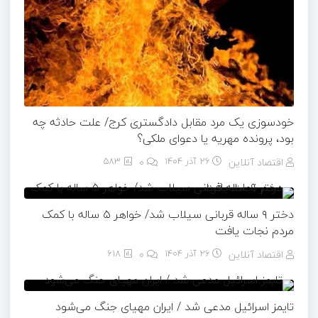
خودسوزی یک مرد مقابل دادگستری کرج/ علت حادثه چه
بود، پرونده مهریه‌ یا دعوای ملکی؟
اقتصاد آنلاین
26 آذر 1404
۰
583
دختر ۹ ساله قربانی سیلاب شد/ خواهر ۵ ساله با کمک
مردم نجات یافت
اقتصاد آنلاین
26 آذر 1404
۰
618
تایمز اسرائیل مدعی شد / ایران مهیای جنگ می‌شود