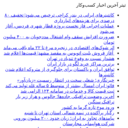
تیتر آخرین اخبار کسب‌وکار
کانتینرهای ایرانی در بندر کراچی ترخیص می‌شود| تخفیف ۸۰
درصدی برای هزینه‌های انبارداری
عملیات اجرایی فاز نخست پروژه قطار شهری فردیس، آغاز
می‌شود
ضرورت افزایش سقف وام اشتغال مددجویان به ۴۰۰ میلیون
تومان
اثر شوک‌های اقتصادی در زنجیره مرغ تا ۲۲ ماه باقی می‌ماند
آغاز فروش بلیت اتوبوس به مقصد مشهد| قیمت‌ها اعلام شد
هشدار نسبت به وفوع تندباد در تهران
برترین مراکز خرید لگو در بازار ایران
توافق ایران و پاکستان برای جلوگیری از متروکه اعلام شدن
کانتینرها
خبرنگاری؛ شغلی سخت در انتظار رسمیت «زیان‌آور»
فائو: ایران امسال بیشتر از متوسط ۵ ساله غله تولید می‌کند
ثبت قیمت کالا و خدمات در سامانه ۱۲۴ الزامی شد
آخرین وضعیت ترافیکی جاده‌ها؛ چالوس و هراز زیر بار
ترافیک سنگین
ورود موج تازه گرما به کشور
رگبار پراکنده در نیمه شمالی استان تهران تا شنبه
پیامدهای تجاوز به ایران؛ زیان حدود ۲۰۰ میلیون یورویی
شرکت هواپیمایی مجارستان