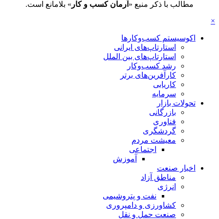
مطالب با ذکر منبع «
آرمان کسب و کار
» بلامانع است.
×
اکوسیستم کسب‌وکارها
استارتاپ‌های ایرانی
استارتاپ‌های بین الملل
رشد کسب‌وکار
کارآفرین‌های برتر
کاریابی
سرمایه
تحولات بازار
بازرگانی
فناوری
گردشگری
معیشت مردم
اجتماعی
آموزش
اخبار صنعت
مناطق آزاد
انرژی
نفت و پتروشیمی
کشاورزی و دامپروری
صنعت حمل و نقل