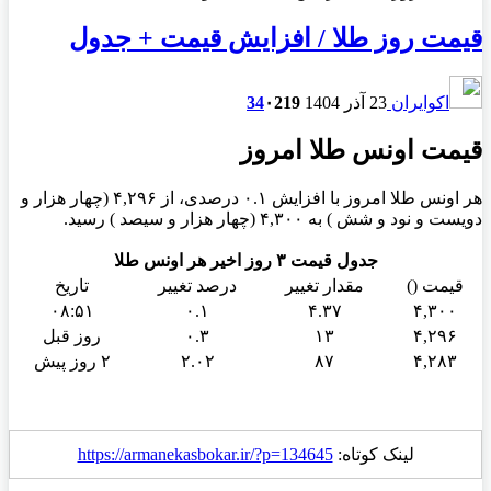
قیمت روز طلا / افزایش قیمت + جدول
اکوایران
23 آذر 1404
219
۰
34
قیمت اونس طلا امروز
هر اونس طلا امروز با افزایش ۰.۱ درصدی، از ۴,۲۹۶ (چهار هزار و
دویست و نود و شش ) به ۴,۳۰۰ (چهار هزار و سیصد ) رسید.
جدول قیمت ۳ روز اخیر هر اونس طلا
قیمت ()
مقدار تغییر
درصد تغییر
تاریخ
۰۸:۵۱
۰.۱
۴.۳۷
۴,۳۰۰
۴,۲۹۶
۱۳
۰.۳
روز قبل
۴,۲۸۳
۸۷
۲.۰۲
۲ روز پیش
لینک کوتاه:
https://armanekasbokar.ir/?p=134645