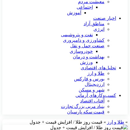
معیشت مردم
اجتماعی
آموزش
اخبار صنعت
مناطق آزاد
انرژی
نفت و پتروشیمی
کشاورزی و دامپروری
صنعت حمل و نقل
خودروسازی
بهداشت و درمان
ورزش
تحلیل‌های اقتصادی
طلا و ارز
بورس و فارکس
ارزدیجیتال
شهر و مسکن
کسب‌وکارهای آرمانی
آفتاب اقتصاد
بنیاد مربی بزرگ تجارت
قیمت سکه پارسیان
»
طلا و ارز
»
قیمت روز طلا / افزایش قیمت + جدول