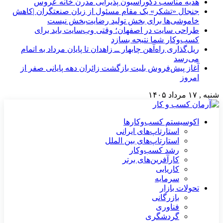
هدیه مناسب دکوراسیون پذیرایی مدرن خانه عروس
جنجال «تشکر» یک مقام مسئول از زبان صنعتگران |کاهش
خاموشی‌ها برای بخش تولید رضایت‌بخش نیست
طراحی سایت در اصفهان؛ وقتی وب‌سایت باید برای
کسب‌وکار شما نتیجه بسازد
ریل‌گذاری راه‌آهن چابهار ــ زاهدان تا پایان مرداد به اتمام
می‌رسد
آغاز پیش‌فروش بلیت بازگشت زائران دهه پایانی صفر از
امروز
شنبه , ۱۷ مرداد ۱۴۰۵
اکوسیستم کسب‌وکارها
استارتاپ‌های ایرانی
استارتاپ‌های بین الملل
رشد کسب‌وکار
کارآفرین‌های برتر
کاریابی
سرمایه
تحولات بازار
بازرگانی
فناوری
گردشگری