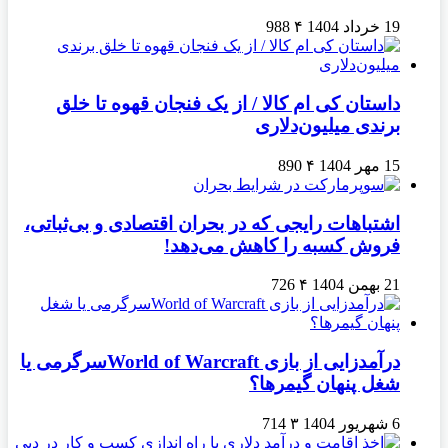
19 خرداد 1404
۴
988
داستان کی ام کالا / از یک فنجان قهوه تا خلق
برندی میلیون‌دلاری
15 مهر 1404
۴
890
اشتباهات رایجی که در بحران اقتصادی و بی‌ثباتی،
فروش کسبه را کاهش می‌دهد!
21 بهمن 1404
۴
726
درآمدزایی از بازی World of Warcraftسرگرمی یا
شغل پنهان گیمرها؟
6 شهریور 1404
۳
714