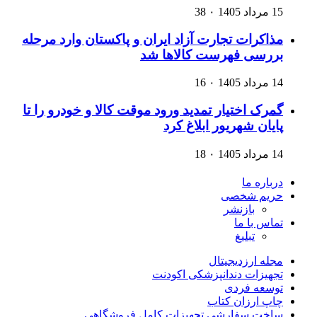
15 مرداد 1405
۰
38
مذاکرات تجارت آزاد ایران و پاکستان وارد مرحله
بررسی فهرست کالاها شد
14 مرداد 1405
۰
16
گمرک اختیار تمدید ورود موقت کالا و خودرو را تا
پایان شهریور ابلاغ کرد
14 مرداد 1405
۰
18
درباره ما
حریم شخصی
بازنشر
تماس با ما
تبلیغ
مجله ارزدیجیتال
تجهیزات دندانپزشکی اکودنت
توسعه فردی
چاپ ارزان کتاب
ساخت سفارشی تجهیزات کامل فروشگاهی