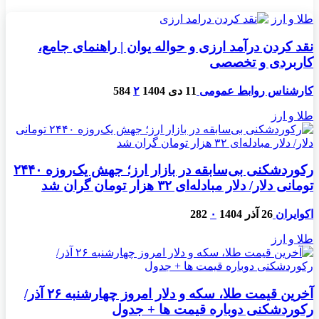
طلا و ارز
نقد کردن درآمد ارزی و حواله یوان | راهنمای جامع،
کاربردی و تخصصی
کارشناس روابط عمومی
11 دی 1404
۲
584
طلا و ارز
رکوردشکنی بی‌سابقه در بازار ارز؛ جهش یک‌روزه ۲۴۴۰
تومانی دلار/ دلار مبادله‌ای ۳۲ هزار تومان گران شد
اکوایران
26 آذر 1404
۰
282
طلا و ارز
آخرین قیمت طلا، سکه و دلار امروز چهارشنبه ۲۶ آذر/
رکوردشکنی دوباره قیمت ها + جدول