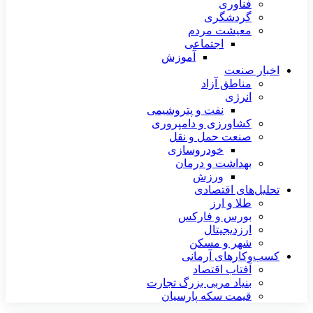
فناوری
گردشگری
معیشت مردم
اجتماعی
آموزش
اخبار صنعت
مناطق آزاد
انرژی
نفت و پتروشیمی
کشاورزی و دامپروری
صنعت حمل و نقل
خودروسازی
بهداشت و درمان
ورزش
تحلیل‌های اقتصادی
طلا و ارز
بورس و فارکس
ارزدیجیتال
شهر و مسکن
کسب‌وکارهای آرمانی
آفتاب اقتصاد
بنیاد مربی بزرگ تجارت
قیمت سکه پارسیان