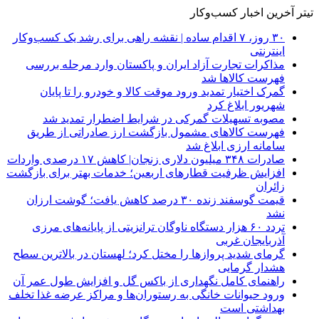
تیتر آخرین اخبار کسب‌وکار
۳۰ روز، ۷ اقدام ساده | نقشه راهی برای رشد یک کسب‌وکار
اینترنتی
مذاکرات تجارت آزاد ایران و پاکستان وارد مرحله بررسی
فهرست کالاها شد
گمرک اختیار تمدید ورود موقت کالا و خودرو را تا پایان
شهریور ابلاغ کرد
مصوبه تسهیلات گمرکی در شرایط اضطرار تمدید شد
فهرست کالاهای مشمول بازگشت ارز صادراتی از طریق
سامانه ارزی ابلاغ شد
صادرات ۳۴۸ میلیون دلاری زنجان| ‌کاهش ۱۷ درصدی واردات
افزایش ظرفیت قطارهای اربعین؛ خدمات بهتر برای بازگشت
زائران
قیمت گوسفند زنده ۳۰ درصد کاهش یافت؛ گوشت ارزان
نشد
تردد ۶۰ هزار دستگاه ناوگان ترانزیتی از پایانه‌های مرزی
آذربایجان ‌غربی
گرمای شدید پروازها را مختل کرد؛ لهستان در بالاترین سطح
هشدار گرمایی
راهنمای کامل نگهداری از باکس گل و افزایش طول عمر آن
ورود حیوانات خانگی به رستوران‌ها و مراکز عرضه غذا تخلف
بهداشتی است