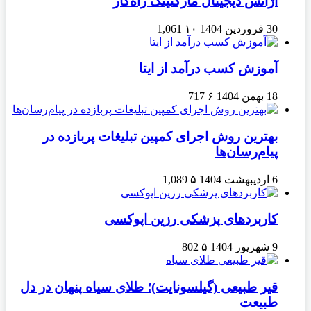
آژانس دیجیتال مارکتینگ راه‌کار
30 فروردین 1404
۱۰
1,061
آموزش کسب درآمد از ایتا
18 بهمن 1404
۶
717
بهترین روش اجرای کمپین تبلیغات پربازده در
پیام‌رسان‌ها
6 اردیبهشت 1404
۵
1,089
کاربردهای پزشکی رزین اپوکسی
9 شهریور 1404
۵
802
قیر طبیعی (گیلسونایت)؛ طلای سیاه پنهان در دل
طبیعت