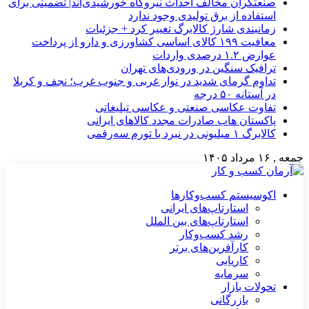
صنعتگران مخالف احداث نیروگاه خورشیدی‌اند| تضمینی برای
استفاده از برق تولیدی وجود ندارد
زمانبندی شارژ کالابرگ تغییر کرد + جزئیات
معافیت ۱۹۹ کالای اساسی کشاورزی و دارو از پرداخت
عوارض ۱.۲ درصدی واردات
ترافیک سنگین در ورودی‌های تهران
تداوم گرمای شدید در نوار غربی و جنوب غرب؛ نجف و کربلا
در آستانه ۵۰ درجه
تفاوت عکاسی صنعتی و عکاسی تبلیغاتی
پاکستان هاب صادرات مجدد کالاهای ایرانی
کالابرگ ۱ میلیونی در نبرد با تورم سه‌رقمی
جمعه , ۱۶ مرداد ۱۴۰۵
اکوسیستم کسب‌وکارها
استارتاپ‌های ایرانی
استارتاپ‌های بین الملل
رشد کسب‌وکار
کارآفرین‌های برتر
کاریابی
سرمایه
تحولات بازار
بازرگانی