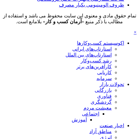
ظروف الومینیومی یکبار مصرف
تمام حقوق مادی و معنوی این سایت محفوظ می باشد و استفاده از
مطالب با ذکر منبع «
آرمان کسب و کار
» بلامانع است.
×
اکوسیستم کسب‌وکارها
استارتاپ‌های ایرانی
استارتاپ‌های بین الملل
رشد کسب‌وکار
کارآفرین‌های برتر
کاریابی
سرمایه
تحولات بازار
بازرگانی
فناوری
گردشگری
معیشت مردم
اجتماعی
آموزش
اخبار صنعت
مناطق آزاد
انرژی