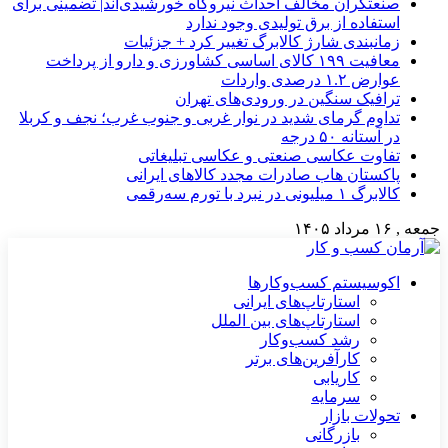
صنعتگران مخالف احداث نیروگاه خورشیدی‌اند| تضمینی برای
استفاده از برق تولیدی وجود ندارد
زمانبندی شارژ کالابرگ تغییر کرد + جزئیات
معافیت ۱۹۹ کالای اساسی کشاورزی و دارو از پرداخت
عوارض ۱.۲ درصدی واردات
ترافیک سنگین در ورودی‌های تهران
تداوم گرمای شدید در نوار غربی و جنوب غرب؛ نجف و کربلا
در آستانه ۵۰ درجه
تفاوت عکاسی صنعتی و عکاسی تبلیغاتی
پاکستان هاب صادرات مجدد کالاهای ایرانی
کالابرگ ۱ میلیونی در نبرد با تورم سه‌رقمی
جمعه , ۱۶ مرداد ۱۴۰۵
اکوسیستم کسب‌وکارها
استارتاپ‌های ایرانی
استارتاپ‌های بین الملل
رشد کسب‌وکار
کارآفرین‌های برتر
کاریابی
سرمایه
تحولات بازار
بازرگانی