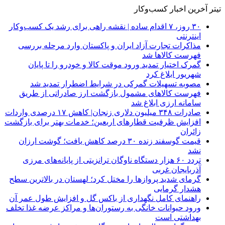
تیتر آخرین اخبار کسب‌وکار
۳۰ روز، ۷ اقدام ساده | نقشه راهی برای رشد یک کسب‌وکار
اینترنتی
مذاکرات تجارت آزاد ایران و پاکستان وارد مرحله بررسی
فهرست کالاها شد
گمرک اختیار تمدید ورود موقت کالا و خودرو را تا پایان
شهریور ابلاغ کرد
مصوبه تسهیلات گمرکی در شرایط اضطرار تمدید شد
فهرست کالاهای مشمول بازگشت ارز صادراتی از طریق
سامانه ارزی ابلاغ شد
صادرات ۳۴۸ میلیون دلاری زنجان| ‌کاهش ۱۷ درصدی واردات
افزایش ظرفیت قطارهای اربعین؛ خدمات بهتر برای بازگشت
زائران
قیمت گوسفند زنده ۳۰ درصد کاهش یافت؛ گوشت ارزان
نشد
تردد ۶۰ هزار دستگاه ناوگان ترانزیتی از پایانه‌های مرزی
آذربایجان ‌غربی
گرمای شدید پروازها را مختل کرد؛ لهستان در بالاترین سطح
هشدار گرمایی
راهنمای کامل نگهداری از باکس گل و افزایش طول عمر آن
ورود حیوانات خانگی به رستوران‌ها و مراکز عرضه غذا تخلف
بهداشتی است