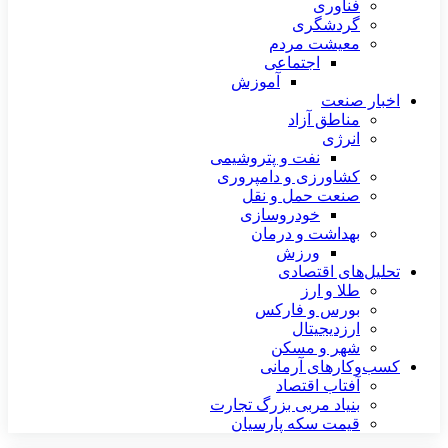
فناوری
گردشگری
معیشت مردم
اجتماعی
آموزش
اخبار صنعت
مناطق آزاد
انرژی
نفت و پتروشیمی
کشاورزی و دامپروری
صنعت حمل و نقل
خودروسازی
بهداشت و درمان
ورزش
تحلیل‌های اقتصادی
طلا و ارز
بورس و فارکس
ارزدیجیتال
شهر و مسکن
کسب‌وکارهای آرمانی
آفتاب اقتصاد
بنیاد مربی بزرگ تجارت
قیمت سکه پارسیان