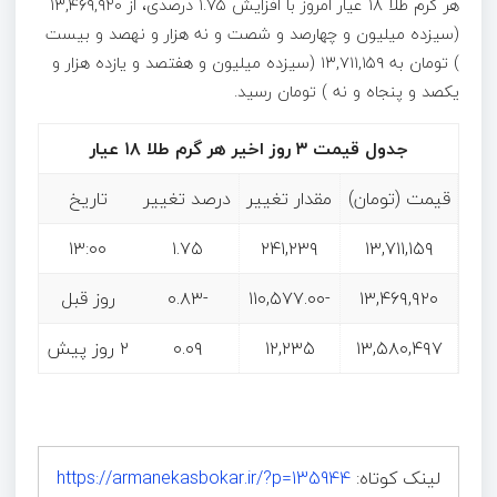
هر گرم طلا ۱۸ عیار امروز با افزایش ۱.۷۵ درصدی، از ۱۳,۴۶۹,۹۲۰
(سیزده میلیون و چهارصد و شصت و نه هزار و نهصد و بیست
) تومان به ۱۳,۷۱۱,۱۵۹ (سیزده میلیون و هفتصد و یازده هزار و
یکصد و پنجاه و نه ) تومان رسید.
جدول قیمت ۳ روز اخیر هر گرم طلا ۱۸ عیار
قیمت (تومان)
مقدار تغییر
درصد تغییر
تاریخ
۱۳:۰۰
۱.۷۵
۲۴۱,۲۳۹
۱۳,۷۱۱,۱۵۹
۱۳,۴۶۹,۹۲۰
-۱۱۰,۵۷۷.۰۰
-۰.۸۳
روز قبل
۱۳,۵۸۰,۴۹۷
۱۲,۲۳۵
۰.۰۹
۲ روز پیش
لینک کوتاه:
https://armanekasbokar.ir/?p=135944