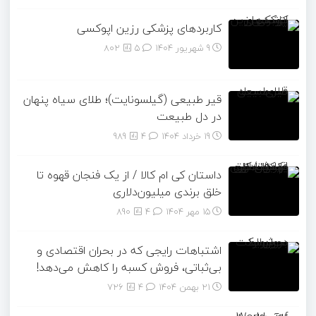
کاربردهای پزشکی رزین اپوکسی
9 شهریور 1404
۵
802
قیر طبیعی (گیلسونایت)؛ طلای سیاه پنهان
در دل طبیعت
19 خرداد 1404
۴
989
داستان کی ام کالا / از یک فنجان قهوه تا
خلق برندی میلیون‌دلاری
15 مهر 1404
۴
890
اشتباهات رایجی که در بحران اقتصادی و
بی‌ثباتی، فروش کسبه را کاهش می‌دهد!
21 بهمن 1404
۴
726