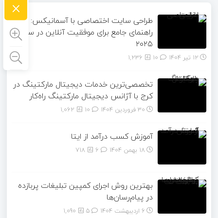
×
طراحی سایت اختصاصی با آسمانیکس:
راهنمای جامع برای موفقیت آنلاین در سال
۲۰۲۵
12 تیر 1404
۱۰
1,236
تخصصی‌ترین خدمات دیجیتال مارکتینگ در
کرج با آژانس دیجیتال مارکتینگ راه‌کار
30 فروردین 1404
۱۰
1,062
آموزش کسب درآمد از ایتا
18 بهمن 1404
۶
718
بهترین روش اجرای کمپین تبلیغات پربازده
در پیام‌رسان‌ها
6 اردیبهشت 1404
۵
1,090