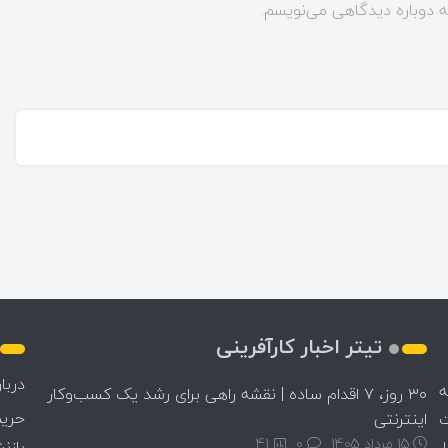
ه دوباره دیدگاهی می‌نویسم.
تیتر اخبار کارآفرینی
دربار
ه
۳۰ روز، ۷ اقدام ساده | نقشه راهی برای رشد یک کسب‌وکار
حری
ت
اینترنتی
15 مرداد 1405
۰
41
،
بازن