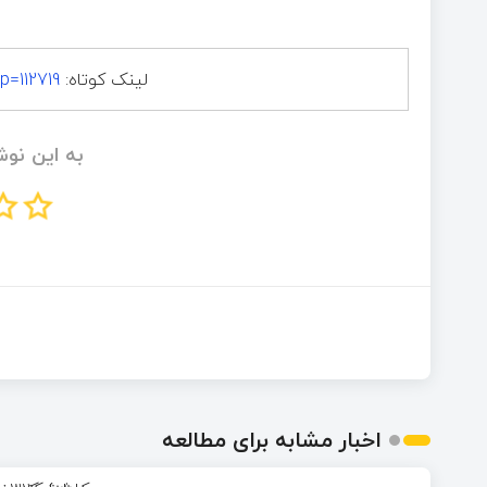
لینک کوتاه:
p=112719
به این نوش
اخبار مشابه برای مطالعه