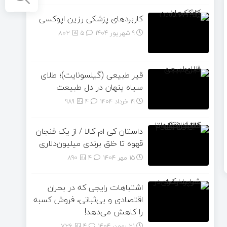
کاربردهای پزشکی رزین اپوکسی
9 شهریور 1404
۵
802
قیر طبیعی (گیلسونایت)؛ طلای
سیاه پنهان در دل طبیعت
19 خرداد 1404
۴
989
داستان کی ام کالا / از یک فنجان
قهوه تا خلق برندی میلیون‌دلاری
15 مهر 1404
۴
890
اشتباهات رایجی که در بحران
اقتصادی و بی‌ثباتی، فروش کسبه
را کاهش می‌دهد!
21 بهمن 1404
۴
726