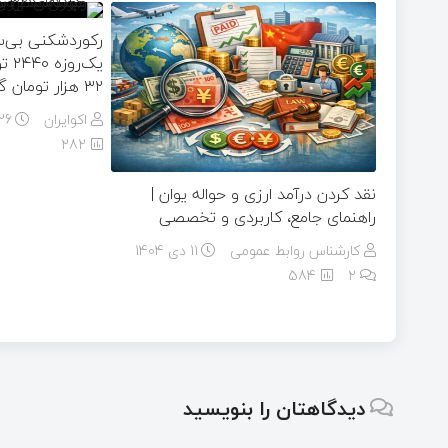
رکوردشکنی بی‌سا
یک‌ر
۳۲ هزار تومان گران شد
اکوایران
26 آذر 404
282
نقد کردن درآمد ارزی و حواله یوان |
راهنمای جامع، کاربردی و تخصصی
کارشناس روابط عمومی
11 دی 1404
584
۲
دیدگاهتان را بنویسید