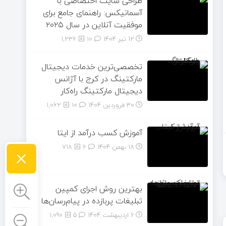
طراحی سایت اختصاصی با
آسمانیکس: راهنمای جامع برای
موفقیت آنلاین در سال ۲۰۲۵
12 تیر 1404
۱۰
1,236
تخصصی‌ترین خدمات دیجیتال
مارکتینگ در کرج با آژانس
دیجیتال مارکتینگ راه‌کار
30 فروردین 1404
۱۰
1,062
آموزش کسب درآمد از ایتا
×
18 بهمن 1404
۶
718
بهترین روش اجرای کمپین
تبلیغات پربازده در پیام‌رسان‌ها
6 اردیبهشت 1404
۵
1,090