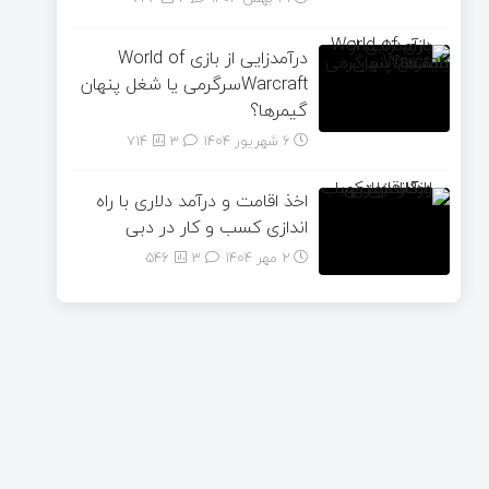
درآمدزایی از بازی World of
Warcraftسرگرمی یا شغل پنهان
گیمرها؟
6 شهریور 1404
۳
714
اخذ اقامت و درآمد دلاری با راه
اندازی کسب و کار در دبی
2 مهر 1404
۳
546