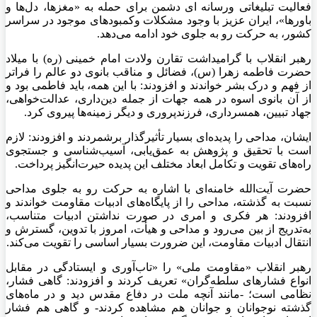
فعالیت تبلیغاتی
ورسانه
ای
دشمن برای حمله به «مغزها، دل‌ها و
باورها»، ایران عزیز با وجود مشکلات
وکمبودهای
موجود در سراسر
کشور، به حرکت رو به جلوی خود ادامه می‌دهد.
رهبر انقلاب با گرامیداشت تقارن ولادت امام خمینی (ره) با میلاد
حضرت فاطمه زهرا (س)، فضائل و مناقب بانوی دو
عالم
را فراتر
از فهم و درک بشر خواندند و افزودند: با این همه، باید فاطمی بود و
از آن بانوی اسوه در همه
جهات
از جمله دین‌داری، عدالت‌خواهی،
جهاد تبیین،
همسرداری
، فرزندپروری و دیگر زمینه‌ها پیروی کرد.
ایشان، مداحی را پدیده‌ای بسیار تأثیرگذار برشمردند و افزودند: لازم
است با تحقیق و پژوهش به عمق‌یابی، آسیب‌شناسی و جستجوی
راه‌های تقویت و تکامل ابعاد مختلف این پدیده حیرت‌انگیز پرداخت.
حضرت آیت‌الله خامنه‌ای با اشاره به حرکت رو به جلوی مداحی
نسبت به گذشته، مداحی را از پایگاه‌های ادبیات مقاومت خواندند و
افزودند: هر
فکری
و امری در صورت
نداشتن
ادبیات متناسب،
به‌تدریج از بین می‌رود و مداحی و هیأت، امروز با تدوین، گسترش و
انتقال ادبیات مقاومت، این ضرورت بسیار اساسی را تقویت می‌کند.
رهبر انقلاب «مقاومت ملی» را «تاب‌آوری و ایستادگی
در مقابل
انواع فشارهای سلطه‌گران» تعریف کردند و افزودند: گاهی فشار،
نظامی است؛ -مانند آنچه
ملت
در دفاع مقدس دید و در ماه‌های
گذشته نوجوانان و جوانان هم مشاهده کردند- و گاهی هم فشار