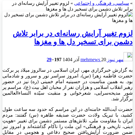
»
سیاسی، فرهنگی و اجتماعی
»
لزوم تغییر آرایش رسانه‌ای در
برابر تلاش دشمن برای تسخیر دل ها و مغزها
لزوم تغییر آرایش رسانه‌ای در برابر تلاش
دشمن برای تسخیر دل ها و مغزها
مهر نیوز mehrnews
20 آذر 1404
197
۰
29
به گزارش خبرگزاری مهر، ایران اسلامی در سالروز میلاد
پر برکت
حضرت فاطمه زهرا (
س)
، امروز سراسر نور و سرور و شادمانی
بود. به همین مناسبت در حسینیه امام خمینی (ره) نیز در حضور
رهبر انقلاب اسلامی و هزاران نفر از محبان اهل بیت (ع)، مراسم
پر
شور
مدیحه‌سرایی، شعرخوانی و منقبت سیّده
النساء‌العالمین
برگزار شد.
حضرت آیت‌الله خامنه‌ای در این مراسم که حدود سه ساعت طول
کشید، با تبریک ولادت حضرت صدیقه طاهره (
س)
گفتند: مردم
ایران با مقاومت ملی، تلاش‌های مستمر دشمن برای تغییر «هویتِ
دینی، تاریخی و فرهنگی» این
ملت
را ناکام گذاشته‌اند و امروز نیز
ضمن ضرورت آرایش‌یافتن صحیح دفاعی و هجومی
در مقابل