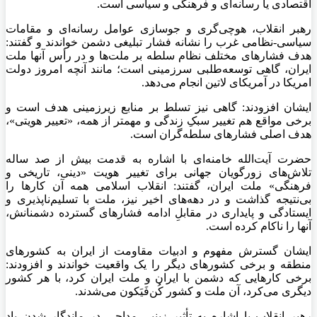
اقتصادی یا رسانه‌ای و فرهنگی و سیاسی است.
رهبر انقلاب، هوچی‌گری و جوسازی عوامل رسانه‌ای و مقامات
سیاسی-نظامی غرب را نشانه فشار تبلیغی دشمن خواندند و گفتند:
هدف فشارهای مختلف نظام سلطه بر ملت‌ها و
در رأس
آنها
ملت
ایران، گاهی توسعه‌طلبی سرزمینی است؛ مانند آنچه امروز دولت
امریکا در آمریکای لاتین انجام می‌دهد.
ایشان افزودند: گاهی نیز تسلط بر منابع زیرزمینی هدف است و
برخی مواقع
هم تغییر سبکِ زندگی و
مهمتر
از همه، «تعییر هویتی»،
هدف اصلی فشارهای سلطه‌گران است.
حضرت آیت‌الله خامنه‌ای با اشاره به قدمت بیش از صد
ساله
تلاش‌های زورگویان جهانی برای تغییر هویت «دینی، تاریخی و
فرهنگی»
ملت
ایران، گفتند: انقلاب اسلامی همه آن کارها را
بی‌نتیجه گذاشت و در دهه‌های اخیر نیز،
ملت
با تسلیم‌ناپذیری و
ایستادگی و پایداری در مقابلِ ادامه فشارهای گسترده دشمنانش،
آنها را ناکام کرده است.
ایشان گسترش مفهوم و ادبیات مقاومت از ایران به کشورهای
منطقه و برخی کشورهای دیگر را یک واقعیت خواندند و افزودند:
برخی کارهایی که دشمن با ایران و
ملت
ایران کرد، با هر کشور
دیگری می‌کرد، آن
ملت
و کشور کُن‌فَیَکون می‌شدند.
رهبر انقلاب با اشاره به تأثیر زینبی مداحی در ماندگار شدن یاد