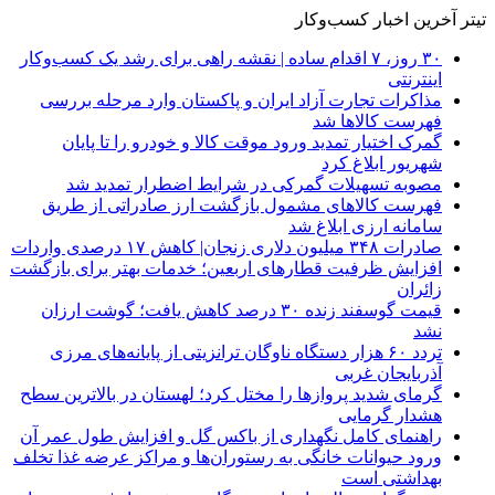
تیتر آخرین اخبار کسب‌وکار
۳۰ روز، ۷ اقدام ساده | نقشه راهی برای رشد یک کسب‌وکار
اینترنتی
مذاکرات تجارت آزاد ایران و پاکستان وارد مرحله بررسی
فهرست کالاها شد
گمرک اختیار تمدید ورود موقت کالا و خودرو را تا پایان
شهریور ابلاغ کرد
مصوبه تسهیلات گمرکی در شرایط اضطرار تمدید شد
فهرست کالاهای مشمول بازگشت ارز صادراتی از طریق
سامانه ارزی ابلاغ شد
صادرات ۳۴۸ میلیون دلاری زنجان| ‌کاهش ۱۷ درصدی واردات
افزایش ظرفیت قطارهای اربعین؛ خدمات بهتر برای بازگشت
زائران
قیمت گوسفند زنده ۳۰ درصد کاهش یافت؛ گوشت ارزان
نشد
تردد ۶۰ هزار دستگاه ناوگان ترانزیتی از پایانه‌های مرزی
آذربایجان ‌غربی
گرمای شدید پروازها را مختل کرد؛ لهستان در بالاترین سطح
هشدار گرمایی
راهنمای کامل نگهداری از باکس گل و افزایش طول عمر آن
ورود حیوانات خانگی به رستوران‌ها و مراکز عرضه غذا تخلف
بهداشتی است