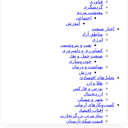
فناوری
گردشگری
معیشت مردم
اجتماعی
آموزش
اخبار صنعت
مناطق آزاد
انرژی
نفت و پتروشیمی
کشاورزی و دامپروری
صنعت حمل و نقل
خودروسازی
بهداشت و درمان
ورزش
تحلیل‌های اقتصادی
طلا و ارز
بورس و فارکس
ارزدیجیتال
شهر و مسکن
کسب‌وکارهای آرمانی
آفتاب اقتصاد
بنیاد مربی بزرگ تجارت
قیمت سکه پارسیان