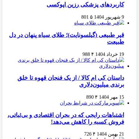
کاربردهای پزشکی رزین اپوکسی
9 شهریور 1404
۵
801
قیر طبیعی (گیلسونایت)؛ طلای سیاه پنهان در دل
طبیعت
19 خرداد 1404
۴
988
داستان کی ام کالا / از یک فنجان قهوه تا خلق
برندی میلیون‌دلاری
15 مهر 1404
۴
890
اشتباهات رایجی که در بحران اقتصادی و بی‌ثباتی،
فروش کسبه را کاهش می‌دهد!
21 بهمن 1404
۴
726