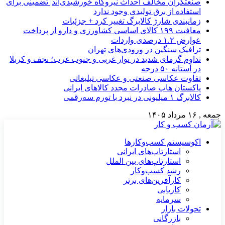
صنعتگران مخالف احداث نیروگاه خورشیدی‌اند| تضمینی برای
استفاده از برق تولیدی وجود ندارد
زمانبندی شارژ کالابرگ تغییر کرد + جزئیات
معافیت ۱۹۹ کالای اساسی کشاورزی و دارو از پرداخت
عوارض ۱.۲ درصدی واردات
ترافیک سنگین در ورودی‌های تهران
تداوم گرمای شدید در نوار غربی و جنوب غرب؛ نجف و کربلا
در آستانه ۵۰ درجه
تفاوت عکاسی صنعتی و عکاسی تبلیغاتی
پاکستان هاب صادرات مجدد کالاهای ایرانی
کالابرگ ۱ میلیونی در نبرد با تورم سه‌رقمی
جمعه , ۱۶ مرداد ۱۴۰۵
اکوسیستم کسب‌وکارها
استارتاپ‌های ایرانی
استارتاپ‌های بین الملل
رشد کسب‌وکار
کارآفرین‌های برتر
کاریابی
سرمایه
تحولات بازار
بازرگانی