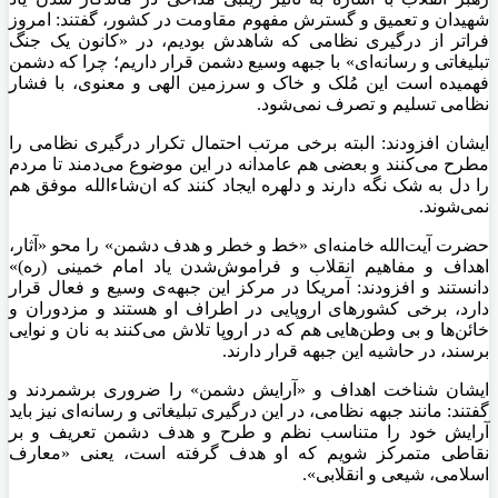
شهیدان و تعمیق و گسترش مفهوم مقاومت در کشور، گفتند: امروز
فراتر از درگیری نظامی که شاهدش بودیم، در «
کانون
یک جنگ
تبلیغاتی و رسانه‌ای» با جبهه وسیع دشمن قرار داریم؛ چرا که دشمن
فهمیده است این مُلک و خاک و سرزمین الهی و معنوی، با فشار
نظامی تسلیم و
تصرف
نمی‌شود.
ایشان افزودند: البته برخی مرتب احتمال تکرار درگیری نظامی را
مطرح می‌کنند و بعضی هم عامدانه در این موضوع می‌دمند تا مردم
را دل به شک نگه دارند و دلهره ایجاد کنند که ان‌شاءالله موفق هم
نمی‌شوند.
حضرت آیت‌الله خامنه‌ای «خط و خطر و هدف دشمن» را محو «آثار،
اهداف و مفاهیم انقلاب و فراموش‌شدن یاد امام خمینی (ره)»
دانستند و افزودند: آمریکا در مرکز این جبهه‌ی وسیع و فعال قرار
دارد، برخی کشورهای اروپایی در اطراف او هستند و مزدوران و
خائن‌ها
و بی وطن‌هایی هم که در اروپا تلاش می‌کنند به نان و نوایی
برسند، در حاشیه این جبهه قرار دارند.
ایشان شناخت اهداف و «آرایش دشمن» را ضروری برشمردند و
گفتند: مانند جبهه نظامی، در این درگیری تبلیغاتی و رسانه‌ای نیز باید
آرایش
خود را متناسب نظم و طرح و هدف دشمن تعریف و بر
نقاطی متمرکز شویم که او هدف گرفته است، یعنی «معارف
اسلامی، شیعی و انقلابی».