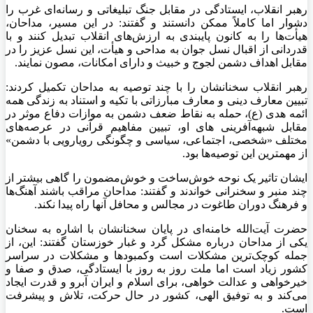
رهبر انقلاب، ایستادگی
در مقابل
جنگ تبلیغاتی و رسانه‌ای غرب را
دشوار
اما
کاملاً ممکن دانستند و گفتند: در این مسیر، مداحان،
هیأت‌ها را به کانون پایبندی به ارزش‌های انقلاب تبدیل کنند و با
قدردانی از اقبال نسل جوان به مداحی و هیأت، این نسل عزیز را
در
مقابل
اهداف دشمن لجوج و
خبیث
و دارای امکانات، مصون نمایند.
رهبر انقلاب سخنانشان را با چند توصیه به مداحان تکمیل کردند:
تبیین معارف دینی و معارف مبارزاتی با
تکیه
و استناد به زندگی همه
ائمه هدی (ع)، حمله به نقاط ضعف دشمن به موازات دفاع موثر
در
مقابل
شبهه‌آفرینی
های
او، تبیین مفاهیم قرآنی در عرصه‌های
مختلف «شخصی، اجتماعی، سیاسی و چگونگی رویارویی با دشمن»
از مهمترین این توصیه‌ها بود.
ایشان تاثیر یک نوحه خوش‌ساخت و خوش‌مضمون را گاهی بیشتر از
چند منبر و سخنرانی خواندند و گفتند: مداحان مراقب باشند آهنگ‌ها
و فرهنگ دوران طاغوت در
مجالس
و محافل آنها راه پیدا نکند.
حضرت آیت‌الله خامنه‌ای در پایان سخنانشان با اشاره به سخنان
یکی از مداحان درباره مشکل
گرد
و غبار خوزستان گفتند: این، از
جمله کوچک‌ترین مشکلات است
وکمبودها
و مشکلات در سراسر
کشور زیاد است
اما
ملت روز
به روز با ایستادگی،
صدق
و صفا و
خیرخواهی و عدالت خواهی، برای اسلام و ایران آبرو و قدرت ایجاد
می‌کند و به توفیق الهی، کشور در حال حرکت، تلاش و پیشرفت
است.