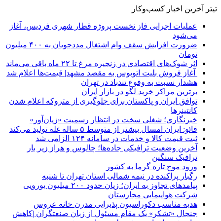
تیتر آخرین اخبار کسب‌وکار
عملیات اجرایی فاز نخست پروژه قطار شهری فردیس، آغاز
می‌شود
ضرورت افزایش سقف وام اشتغال مددجویان به ۴۰۰ میلیون
تومان
اثر شوک‌های اقتصادی در زنجیره مرغ تا ۲۲ ماه باقی می‌ماند
آغاز فروش بلیت اتوبوس به مقصد مشهد| قیمت‌ها اعلام شد
هشدار نسبت به وفوع تندباد در تهران
برترین مراکز خرید لگو در بازار ایران
توافق ایران و پاکستان برای جلوگیری از متروکه اعلام شدن
کانتینرها
خبرنگاری؛ شغلی سخت در انتظار رسمیت «زیان‌آور»
فائو: ایران امسال بیشتر از متوسط ۵ ساله غله تولید می‌کند
ثبت قیمت کالا و خدمات در سامانه ۱۲۴ الزامی شد
آخرین وضعیت ترافیکی جاده‌ها؛ چالوس و هراز زیر بار
ترافیک سنگین
ورود موج تازه گرما به کشور
رگبار پراکنده در نیمه شمالی استان تهران تا شنبه
پیامدهای تجاوز به ایران؛ زیان حدود ۲۰۰ میلیون یورویی
شرکت هواپیمایی مجارستان
هدیه مناسب دکوراسیون پذیرایی مدرن خانه عروس
جنجال «تشکر» یک مقام مسئول از زبان صنعتگران |کاهش