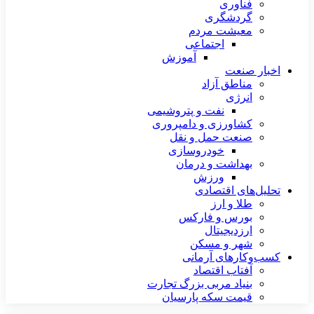
فناوری
گردشگری
معیشت مردم
اجتماعی
آموزش
اخبار صنعت
مناطق آزاد
انرژی
نفت و پتروشیمی
کشاورزی و دامپروری
صنعت حمل و نقل
خودروسازی
بهداشت و درمان
ورزش
تحلیل‌های اقتصادی
طلا و ارز
بورس و فارکس
ارزدیجیتال
شهر و مسکن
کسب‌وکارهای آرمانی
آفتاب اقتصاد
بنیاد مربی بزرگ تجارت
قیمت سکه پارسیان