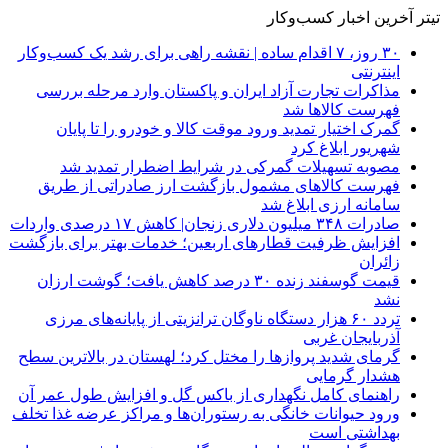
تیتر آخرین اخبار کسب‌وکار
۳۰ روز، ۷ اقدام ساده | نقشه راهی برای رشد یک کسب‌وکار
اینترنتی
مذاکرات تجارت آزاد ایران و پاکستان وارد مرحله بررسی
فهرست کالاها شد
گمرک اختیار تمدید ورود موقت کالا و خودرو را تا پایان
شهریور ابلاغ کرد
مصوبه تسهیلات گمرکی در شرایط اضطرار تمدید شد
فهرست کالاهای مشمول بازگشت ارز صادراتی از طریق
سامانه ارزی ابلاغ شد
صادرات ۳۴۸ میلیون دلاری زنجان| ‌کاهش ۱۷ درصدی واردات
افزایش ظرفیت قطارهای اربعین؛ خدمات بهتر برای بازگشت
زائران
قیمت گوسفند زنده ۳۰ درصد کاهش یافت؛ گوشت ارزان
نشد
تردد ۶۰ هزار دستگاه ناوگان ترانزیتی از پایانه‌های مرزی
آذربایجان ‌غربی
گرمای شدید پروازها را مختل کرد؛ لهستان در بالاترین سطح
هشدار گرمایی
راهنمای کامل نگهداری از باکس گل و افزایش طول عمر آن
ورود حیوانات خانگی به رستوران‌ها و مراکز عرضه غذا تخلف
بهداشتی است