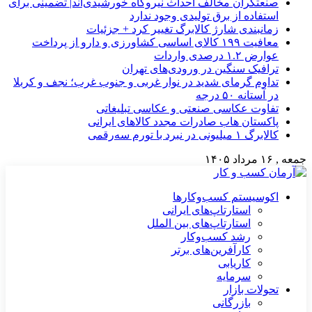
صنعتگران مخالف احداث نیروگاه خورشیدی‌اند| تضمینی برای
استفاده از برق تولیدی وجود ندارد
زمانبندی شارژ کالابرگ تغییر کرد + جزئیات
معافیت ۱۹۹ کالای اساسی کشاورزی و دارو از پرداخت
عوارض ۱.۲ درصدی واردات
ترافیک سنگین در ورودی‌های تهران
تداوم گرمای شدید در نوار غربی و جنوب غرب؛ نجف و کربلا
در آستانه ۵۰ درجه
تفاوت عکاسی صنعتی و عکاسی تبلیغاتی
پاکستان هاب صادرات مجدد کالاهای ایرانی
کالابرگ ۱ میلیونی در نبرد با تورم سه‌رقمی
جمعه , ۱۶ مرداد ۱۴۰۵
اکوسیستم کسب‌وکارها
استارتاپ‌های ایرانی
استارتاپ‌های بین الملل
رشد کسب‌وکار
کارآفرین‌های برتر
کاریابی
سرمایه
تحولات بازار
بازرگانی