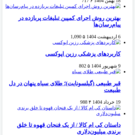
18 بهمن 1404
۶
717
بهترین روش اجرای کمپین تبلیغات پربازده در
پیام‌رسان‌ها
6 اردیبهشت 1404
۵
1,090
کاربردهای پزشکی رزین اپوکسی
9 شهریور 1404
۵
802
قیر طبیعی (گیلسونایت)؛ طلای سیاه پنهان در دل
طبیعت
19 خرداد 1404
۴
988
داستان کی ام کالا / از یک فنجان قهوه تا خلق
برندی میلیون‌دلاری