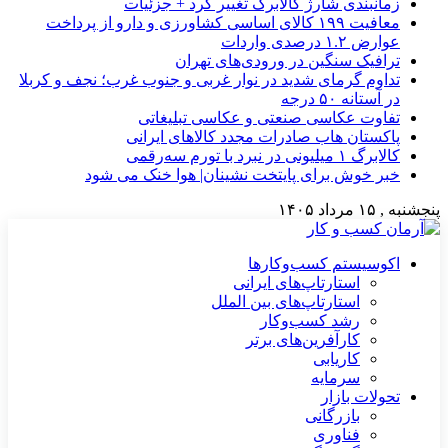
زمانبندی شارژ کالابرگ تغییر کرد + جزئیات
معافیت ۱۹۹ کالای اساسی کشاورزی و دارو از پرداخت
عوارض ۱.۲ درصدی واردات
ترافیک سنگین در ورودی‌های تهران
تداوم گرمای شدید در نوار غربی و جنوب غرب؛ نجف و کربلا
در آستانه ۵۰ درجه
تفاوت عکاسی صنعتی و عکاسی تبلیغاتی
پاکستان هاب صادرات مجدد کالاهای ایرانی
کالابرگ ۱ میلیونی در نبرد با تورم سه‌رقمی
خبر خوش برای پایتخت نشینان| هوا خنک می شود
پنجشنبه , ۱۵ مرداد ۱۴۰۵
اکوسیستم کسب‌وکارها
استارتاپ‌های ایرانی
استارتاپ‌های بین الملل
رشد کسب‌وکار
کارآفرین‌های برتر
کاریابی
سرمایه
تحولات بازار
بازرگانی
فناوری