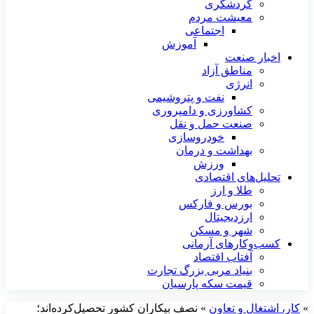
گردشگری
معیشت مردم
اجتماعی
آموزش
اخبار صنعت
مناطق آزاد
انرژی
نفت و پتروشیمی
کشاورزی و دامپروری
صنعت حمل و نقل
خودروسازی
بهداشت و درمان
ورزش
تحلیل‌های اقتصادی
طلا و ارز
بورس و فارکس
ارزدیجیتال
شهر و مسکن
کسب‌وکارهای آرمانی
آفتاب اقتصاد
بنیاد مربی بزرگ تجارت
قیمت سکه پارسیان
»
کار، اشتغال و تعاون
»
نصف بیکاران کشور تحصیل‌کرده‌اند؛