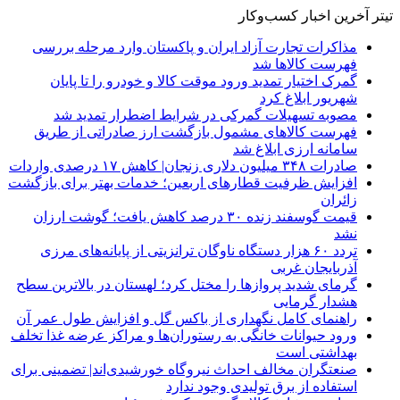
تیتر آخرین اخبار کسب‌وکار
مذاکرات تجارت آزاد ایران و پاکستان وارد مرحله بررسی
فهرست کالاها شد
گمرک اختیار تمدید ورود موقت کالا و خودرو را تا پایان
شهریور ابلاغ کرد
مصوبه تسهیلات گمرکی در شرایط اضطرار تمدید شد
فهرست کالاهای مشمول بازگشت ارز صادراتی از طریق
سامانه ارزی ابلاغ شد
صادرات ۳۴۸ میلیون دلاری زنجان| ‌کاهش ۱۷ درصدی واردات
افزایش ظرفیت قطارهای اربعین؛ خدمات بهتر برای بازگشت
زائران
قیمت گوسفند زنده ۳۰ درصد کاهش یافت؛ گوشت ارزان
نشد
تردد ۶۰ هزار دستگاه ناوگان ترانزیتی از پایانه‌های مرزی
آذربایجان ‌غربی
گرمای شدید پروازها را مختل کرد؛ لهستان در بالاترین سطح
هشدار گرمایی
راهنمای کامل نگهداری از باکس گل و افزایش طول عمر آن
ورود حیوانات خانگی به رستوران‌ها و مراکز عرضه غذا تخلف
بهداشتی است
صنعتگران مخالف احداث نیروگاه خورشیدی‌اند| تضمینی برای
استفاده از برق تولیدی وجود ندارد