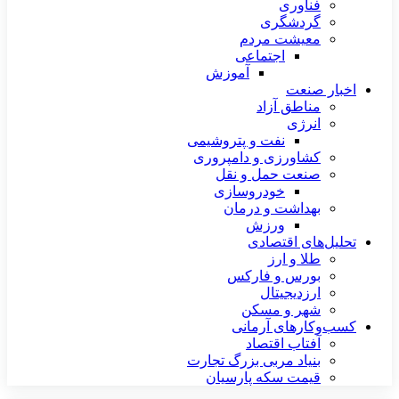
فناوری
گردشگری
معیشت مردم
اجتماعی
آموزش
اخبار صنعت
مناطق آزاد
انرژی
نفت و پتروشیمی
کشاورزی و دامپروری
صنعت حمل و نقل
خودروسازی
بهداشت و درمان
ورزش
تحلیل‌های اقتصادی
طلا و ارز
بورس و فارکس
ارزدیجیتال
شهر و مسکن
کسب‌وکارهای آرمانی
آفتاب اقتصاد
بنیاد مربی بزرگ تجارت
قیمت سکه پارسیان