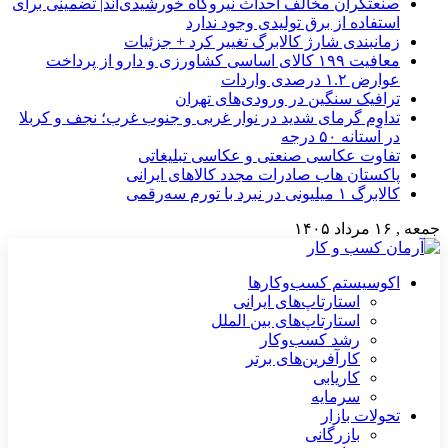
صنعتگران مخالف احداث نیروگاه خورشیدی‌اند| تضمینی برای
استفاده از برق تولیدی وجود ندارد
زمانبندی شارژ کالابرگ تغییر کرد + جزئیات
معافیت ۱۹۹ کالای اساسی کشاورزی و دارو از پرداخت
عوارض ۱.۲ درصدی واردات
ترافیک سنگین در ورودی‌های تهران
تداوم گرمای شدید در نوار غربی و جنوب غرب؛ نجف و کربلا
در آستانه ۵۰ درجه
تفاوت عکاسی صنعتی و عکاسی تبلیغاتی
پاکستان هاب صادرات مجدد کالاهای ایرانی
کالابرگ ۱ میلیونی در نبرد با تورم سه‌رقمی
جمعه , ۱۶ مرداد ۱۴۰۵
اکوسیستم کسب‌وکارها
استارتاپ‌های ایرانی
استارتاپ‌های بین الملل
رشد کسب‌وکار
کارآفرین‌های برتر
کاریابی
سرمایه
تحولات بازار
بازرگانی