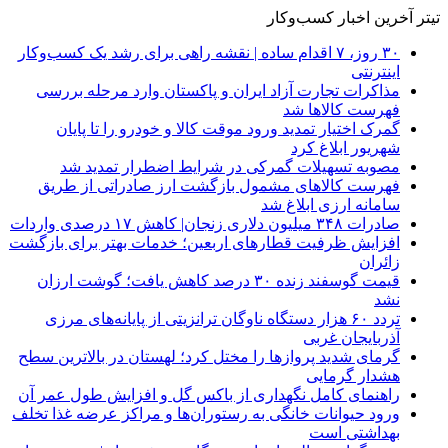
تیتر آخرین اخبار کسب‌وکار
۳۰ روز، ۷ اقدام ساده | نقشه راهی برای رشد یک کسب‌وکار
اینترنتی
مذاکرات تجارت آزاد ایران و پاکستان وارد مرحله بررسی
فهرست کالاها شد
گمرک اختیار تمدید ورود موقت کالا و خودرو را تا پایان
شهریور ابلاغ کرد
مصوبه تسهیلات گمرکی در شرایط اضطرار تمدید شد
فهرست کالاهای مشمول بازگشت ارز صادراتی از طریق
سامانه ارزی ابلاغ شد
صادرات ۳۴۸ میلیون دلاری زنجان| ‌کاهش ۱۷ درصدی واردات
افزایش ظرفیت قطارهای اربعین؛ خدمات بهتر برای بازگشت
زائران
قیمت گوسفند زنده ۳۰ درصد کاهش یافت؛ گوشت ارزان
نشد
تردد ۶۰ هزار دستگاه ناوگان ترانزیتی از پایانه‌های مرزی
آذربایجان ‌غربی
گرمای شدید پروازها را مختل کرد؛ لهستان در بالاترین سطح
هشدار گرمایی
راهنمای کامل نگهداری از باکس گل و افزایش طول عمر آن
ورود حیوانات خانگی به رستوران‌ها و مراکز عرضه غذا تخلف
بهداشتی است