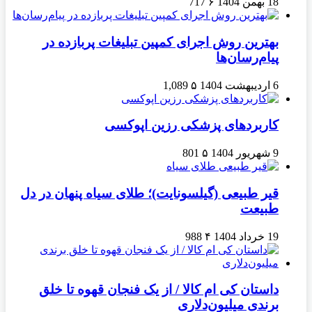
18 بهمن 1404
۶
717
بهترین روش اجرای کمپین تبلیغات پربازده در
پیام‌رسان‌ها
6 اردیبهشت 1404
۵
1,089
کاربردهای پزشکی رزین اپوکسی
9 شهریور 1404
۵
801
قیر طبیعی (گیلسونایت)؛ طلای سیاه پنهان در دل
طبیعت
19 خرداد 1404
۴
988
داستان کی ام کالا / از یک فنجان قهوه تا خلق
برندی میلیون‌دلاری