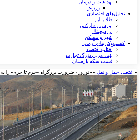
بهداشت و درمان
ورزش
تحلیل‌های اقتصادی
طلا و ارز
بورس و فارکس
ارزدیجیتال
شهر و مسکن
کسب‌وکارهای آرمانی
آفتاب اقتصاد
بنیاد مربی بزرگ تجارت
قیمت سکه پارسیان
»
اقتصاد حمل و نقل
»
«نوروز» ضرورت بزرگراه «حرم تا حرم» را به ر