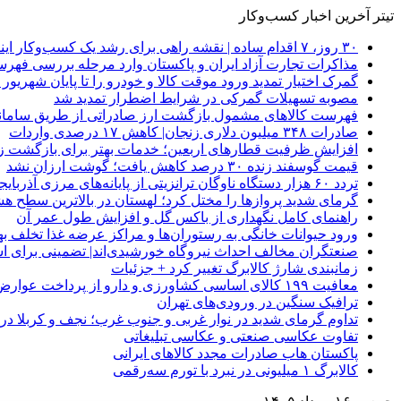
تیتر آخرین اخبار کسب‌وکار
۳۰ روز، ۷ اقدام ساده | نقشه راهی برای رشد یک کسب‌وکار اینترنتی
مذاکرات تجارت آزاد ایران و پاکستان وارد مرحله بررسی فهرس
گمرک اختیار تمدید ورود موقت کالا و خودرو را تا پایان شهریور ا
مصوبه تسهیلات گمرکی در شرایط اضطرار تمدید شد
فهرست کالاهای مشمول بازگشت ارز صادراتی از طریق سامانه 
صادرات ۳۴۸ میلیون دلاری زنجان| ‌کاهش ۱۷ درصدی واردات
افزایش ظرفیت قطارهای اربعین؛ خدمات بهتر برای بازگشت زا
قیمت گوسفند زنده ۳۰ درصد کاهش یافت؛ گوشت ارزان نشد
تردد ۶۰ هزار دستگاه ناوگان ترانزیتی از پایانه‌های مرزی آذربایجان ‌غربی
گرمای شدید پروازها را مختل کرد؛ لهستان در بالاترین سطح ه
راهنمای کامل نگهداری از باکس گل و افزایش طول عمر آن
ورود حیوانات خانگی به رستوران‌ها و مراکز عرضه غذا تخلف 
صنعتگران مخالف احداث نیروگاه خورشیدی‌اند| تضمینی برای است
زمانبندی شارژ کالابرگ تغییر کرد + جزئیات
معافیت ۱۹۹ کالای اساسی کشاورزی و دارو از پرداخت عوارض ۱.۲ درصدی واردات
ترافیک سنگین در ورودی‌های تهران
تداوم گرمای شدید در نوار غربی و جنوب غرب؛ نجف و کربلا در آستانه 
تفاوت عکاسی صنعتی و عکاسی تبلیغاتی
پاکستان هاب صادرات مجدد کالاهای ایرانی
کالابرگ ۱ میلیونی در نبرد با تورم سه‌رقمی