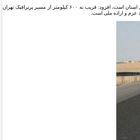
وی با بیان اینکه حجم تردد خودروها در محورهای مواصلاتی استان بویژه محور تهران مشهد بیانگر اهمیت تکمیل پروژه‌های راهسازی در این استان است، افزود: قریب به ۶۰۰ کیلومتر از مسیر پرترافیک تهران
 عزم و اراده ملی است.