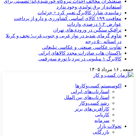
صنعتگران مخالف احداث نیروگاه خورشیدی‌اند| تضمینی برای
استفاده از برق تولیدی وجود ندارد
زمانبندی شارژ کالابرگ تغییر کرد + جزئیات
معافیت ۱۹۹ کالای اساسی کشاورزی و دارو از پرداخت
عوارض ۱.۲ درصدی واردات
ترافیک سنگین در ورودی‌های تهران
تداوم گرمای شدید در نوار غربی و جنوب غرب؛ نجف و کربلا
در آستانه ۵۰ درجه
تفاوت عکاسی صنعتی و عکاسی تبلیغاتی
پاکستان هاب صادرات مجدد کالاهای ایرانی
کالابرگ ۱ میلیونی در نبرد با تورم سه‌رقمی
جمعه , ۱۶ مرداد ۱۴۰۵
اکوسیستم کسب‌وکارها
استارتاپ‌های ایرانی
استارتاپ‌های بین الملل
رشد کسب‌وکار
کارآفرین‌های برتر
کاریابی
سرمایه
تحولات بازار
بازرگانی