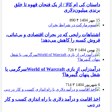
داستان کی ام کالا / از یک فنجان قهوه تا خلق
برندی میلیون‌دلاری
15 مهر 1404
۴
890
اشتباهات رایجی که در بحران اقتصادی و بی‌ثباتی،
فروش کسبه را کاهش می‌دهد!
21 بهمن 1404
۴
726
درآمدزایی از بازی World of Warcraftسرگرمی یا
شغل پنهان گیمرها؟
6 شهریور 1404
۳
714
اخذ اقامت و درآمد دلاری با راه اندازی کسب و کار
در دبی