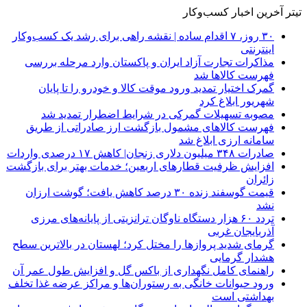
تیتر آخرین اخبار کسب‌وکار
۳۰ روز، ۷ اقدام ساده | نقشه راهی برای رشد یک کسب‌وکار
اینترنتی
مذاکرات تجارت آزاد ایران و پاکستان وارد مرحله بررسی
فهرست کالاها شد
گمرک اختیار تمدید ورود موقت کالا و خودرو را تا پایان
شهریور ابلاغ کرد
مصوبه تسهیلات گمرکی در شرایط اضطرار تمدید شد
فهرست کالاهای مشمول بازگشت ارز صادراتی از طریق
سامانه ارزی ابلاغ شد
صادرات ۳۴۸ میلیون دلاری زنجان| ‌کاهش ۱۷ درصدی واردات
افزایش ظرفیت قطارهای اربعین؛ خدمات بهتر برای بازگشت
زائران
قیمت گوسفند زنده ۳۰ درصد کاهش یافت؛ گوشت ارزان
نشد
تردد ۶۰ هزار دستگاه ناوگان ترانزیتی از پایانه‌های مرزی
آذربایجان ‌غربی
گرمای شدید پروازها را مختل کرد؛ لهستان در بالاترین سطح
هشدار گرمایی
راهنمای کامل نگهداری از باکس گل و افزایش طول عمر آن
ورود حیوانات خانگی به رستوران‌ها و مراکز عرضه غذا تخلف
بهداشتی است