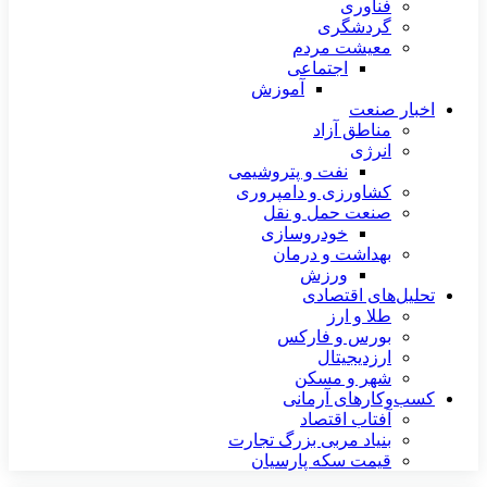
فناوری
گردشگری
معیشت مردم
اجتماعی
آموزش
اخبار صنعت
مناطق آزاد
انرژی
نفت و پتروشیمی
کشاورزی و دامپروری
صنعت حمل و نقل
خودروسازی
بهداشت و درمان
ورزش
تحلیل‌های اقتصادی
طلا و ارز
بورس و فارکس
ارزدیجیتال
شهر و مسکن
کسب‌وکارهای آرمانی
آفتاب اقتصاد
بنیاد مربی بزرگ تجارت
قیمت سکه پارسیان