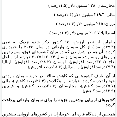
مجارستان: ۲۲۸ میلیون دلار (۱.۵درصد )
مالی: ۲۱۹.۴ میلیون دلار (۱.۴درصد )
تایوان: ۲۱۵ میلیون دلار (۱.۴درصد )
استرالیا: ۲۰۶.۷ میلیون دلار (۱.۳درصد )
بنابراین از نظر ارزش، ۱۵ کشور ذکر شده نزدیک به نیمی
(۴۷.۳درصد ) از کل سیمان وارداتی در سال ۲۰۲۵ را خریداری
کردند. آن هم در شرایطی که در میان کشورهای فوق، سریع‌ ترین
بازارهای رو به رشد سیمان از سال ۲۰۲۴ تا ۲۰۲۵ عبارتند از: ساحل
عاج (۳۲.۱درصد افزایش)، لهستان (۲۸.۲درصد افزایش)، ایتالیا
(۲۷.۴درصد افزایش) و اسرائیل (۱۸.۴درصد افزایش).
از آن طرف کشورهایی که کاهش سالانه در خرید سیمان وارداتی
خود را تجربه کردند، عبارتند از: بنگلادش (۲۶.۴درصد کاهش)، مالی
(۲۵.۷درصد کاهش)، مجارستان (۲۱.۴درصد کاهش) و فیلیپین
(۱۳.۹درصد کاهش).
کشورهای اروپایی بیشترین هزینه را برای سیمان وارداتی پرداخت
کردند
همچنین از دیدگاه قاره‌ ای، خریداران در کشورهای اروپایی بیشترین