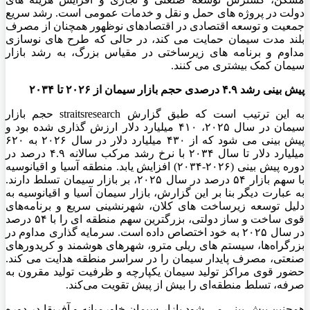
دولت در پروژه‌ های حمل و نقل و خدمات عمومی است. رشد سریع
جمعیت و توسعه اقتصادی در اقتصادهای نوظهور همچنان از مصرف
بلند مدت سیمان حمایت می‌ کند، در حالی که طرح ‌های نوسازی
مداوم و برنامه‌ های زیرساختی در مقیاس بزرگ، به رشد بازار
سیمان کمک بیشتری می ‌کنند.
پیش بینی رشد ۴.۹ درصدی حجم بازار سیمان از ۲۰۲۶ تا ۲۰۳۴
به این ترتیب است که طبق گزارش straitsresearch حجم بازار
سیمان در سال ۲۰۲۵، ۴۱۰ میلیارد دلار ارزش‌ گذاری شده بود و
پیش‌ بینی می‌ شود که از ۴۳۰ میلیارد دلار در سال ۲۰۲۶ به ۶۲۰
میلیارد دلار تا سال ۲۰۳۴ با نرخ رشد مرکب سالانه ۴.۹ درصد در
دوره پیش ‌بینی (۲۰۲۶-۲۰۳۴) افزایش یابد. منطقه آسیا و اقیانوسیه
با سهم بازار ۵۴ درصد در سال ۲۰۲۵، بر بازار سیمان تسلط دارند.
به عبارت دیگر بنا بر این گزارش، بازار سیمان آسیا و اقیانوسیه به
دلیل توسعه زیرساخت ‌های کلان، شهرنشینی سریع و برنامه‌های
قوی ساخت و ساز دولتی، بزرگترین سهم منطقه ‌ای را با ۵۴ درصد
در سال ۲۰۲۵ به خود اختصاص داده است. سرمایه‌ گذاری مداوم در
بزرگراه‌ها، سیستم ‌های ریلی مترو، شهرهای هوشمند و کریدورهای
صنعتی، مصرف پایدار سیمان را در سراسر منطقه هدایت می‌ کند.
حضور قوی مراکز تولید سیمان یکپارچه و ظرفیت تولید مقرون به
صرفه، تسلط منطقه‌ای را بیش از پیش تقویت می‌کند.
همچنین پیش‌ بینی می‌ شود بازار سیمان خاورمیانه و آفریقا در دوره