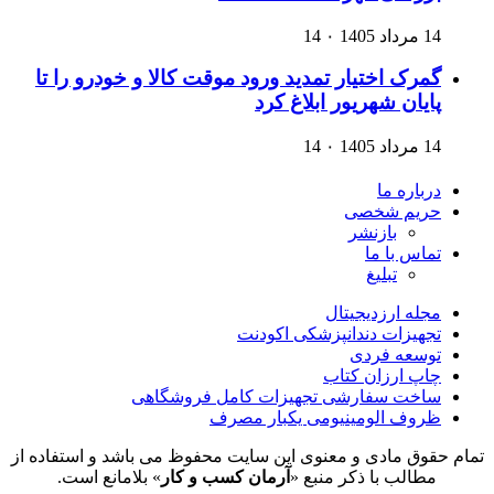
14 مرداد 1405
۰
14
گمرک اختیار تمدید ورود موقت کالا و خودرو را تا
پایان شهریور ابلاغ کرد
14 مرداد 1405
۰
14
درباره ما
حریم شخصی
بازنشر
تماس با ما
تبلیغ
مجله ارزدیجیتال
تجهیزات دندانپزشکی اکودنت
توسعه فردی
چاپ ارزان کتاب
ساخت سفارشی تجهیزات کامل فروشگاهی
ظروف الومینیومی یکبار مصرف
تمام حقوق مادی و معنوی این سایت محفوظ می باشد و استفاده از
مطالب با ذکر منبع «
آرمان کسب و کار
» بلامانع است.