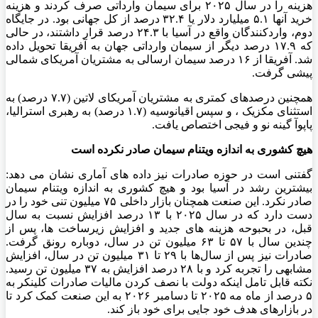
هزینه را در سال ۲۰۲۵ برای سیمان وارداتی صرف کردند و هزینه
خرید آنها ۵.۱ میلیارد دلار یا ۳۲.۴ درصد از کل جهانی بود. در جایگاه
دوم، واردکنندگان واقع در آسیا با ۲۴.۳ درصد قرار داشتند، در حالی
که ۱۷.۹ درصد دیگر از سیمان وارداتی جهان به آفریقا تحویل داده
شد. آفریقا از ۱۶ درصد سیمان ارسالی به مشتریان آمریکای شمالی
پیشی گرفت.
همچنین درصدهای کمتری به مشتریان آمریکای لاتین (۷.۷ درصد) به
استثنای مکزیک ، و سپس اقیانوسیه (۱.۷ درصد) به رهبری استرالیا،
پاپوآ گینه نو و فیجی اختصاص یافت.
هیچ کشوری به اندازه ویتنام سیمان صادر نکرده است
گفتنی است در حوزه صادرات نیز داده های آماری نشان می دهد:
بیشترین رشد در آسیا بود و هیچ کشوری به اندازه ویتنام سیمان
صادر نکرد. این صنعت همچنان بازار داخلی ۷۵ میلیون تنی خود را در
دست دارد که در سال ۲۰۲۵ با ۱۳ درصد افزایش نسبت به سال
قبل، در بحبوحه هزینه ‌های جدید و افزایش زیرساخت ‌ها، پس از
چندین سال با ۵۷ تا ۶۳ میلیون تن در سال، دوباره رونق گرفت.
صادرات نیز پس از سال‌ها با ۲۹ تا ۳۱ میلیون تن در سال، افزایش
مشابهی را تجربه کرد و با ۲۸ درصد افزایش به ۳۷ میلیون تن رسید.
نکته قابل تامل اینکه دولت با نصف کردن مالیات صادرات کلینکر به
۵ درصد از ماه مه ۲۰۲۵ تا دسامبر ۲۰۲۶ به این صنعت کمک کرد تا
در بازارهای هدف خود جایی برای خود باز کند.