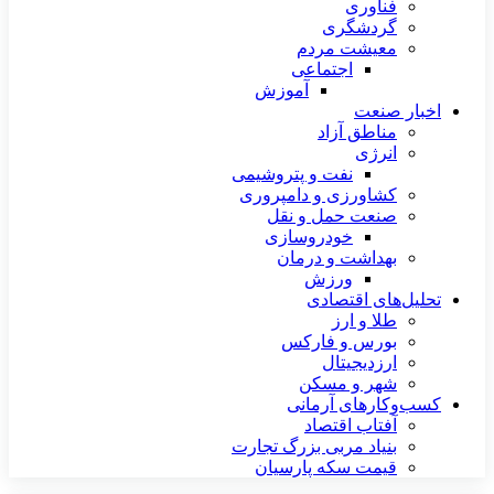
فناوری
گردشگری
معیشت مردم
اجتماعی
آموزش
اخبار صنعت
مناطق آزاد
انرژی
نفت و پتروشیمی
کشاورزی و دامپروری
صنعت حمل و نقل
خودروسازی
بهداشت و درمان
ورزش
تحلیل‌های اقتصادی
طلا و ارز
بورس و فارکس
ارزدیجیتال
شهر و مسکن
کسب‌وکارهای آرمانی
آفتاب اقتصاد
بنیاد مربی بزرگ تجارت
قیمت سکه پارسیان