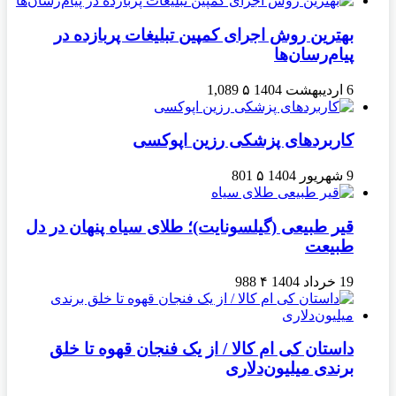
بهترین روش اجرای کمپین تبلیغات پربازده در
پیام‌رسان‌ها
6 اردیبهشت 1404
۵
1,089
کاربردهای پزشکی رزین اپوکسی
9 شهریور 1404
۵
801
قیر طبیعی (گیلسونایت)؛ طلای سیاه پنهان در دل
طبیعت
19 خرداد 1404
۴
988
داستان کی ام کالا / از یک فنجان قهوه تا خلق
برندی میلیون‌دلاری