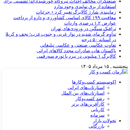
صنعتگران مخالف احداث نیروگاه خورشیدی‌اند| تضمینی برای
استفاده از برق تولیدی وجود ندارد
زمانبندی شارژ کالابرگ تغییر کرد + جزئیات
معافیت ۱۹۹ کالای اساسی کشاورزی و دارو از پرداخت
عوارض ۱.۲ درصدی واردات
ترافیک سنگین در ورودی‌های تهران
تداوم گرمای شدید در نوار غربی و جنوب غرب؛ نجف و کربلا
در آستانه ۵۰ درجه
تفاوت عکاسی صنعتی و عکاسی تبلیغاتی
پاکستان هاب صادرات مجدد کالاهای ایرانی
کالابرگ ۱ میلیونی در نبرد با تورم سه‌رقمی
پنجشنبه , ۱۵ مرداد ۱۴۰۵
اکوسیستم کسب‌وکارها
استارتاپ‌های ایرانی
استارتاپ‌های بین الملل
رشد کسب‌وکار
کارآفرین‌های برتر
کاریابی
سرمایه
تحولات بازار
بازرگانی