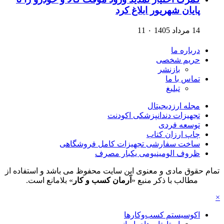
پایان شهریور ابلاغ کرد
14 مرداد 1405
۰
11
درباره ما
حریم شخصی
بازنشر
تماس با ما
تبلیغ
مجله ارزدیجیتال
تجهیزات دندانپزشکی اکودنت
توسعه فردی
چاپ ارزان کتاب
ساخت سفارشی تجهیزات کامل فروشگاهی
ظروف الومینیومی یکبار مصرف
تمام حقوق مادی و معنوی این سایت محفوظ می باشد و استفاده از
مطالب با ذکر منبع «
آرمان کسب و کار
» بلامانع است.
×
اکوسیستم کسب‌وکارها