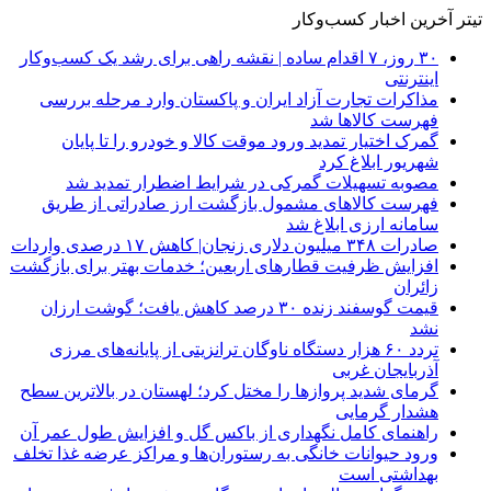
تیتر آخرین اخبار کسب‌وکار
۳۰ روز، ۷ اقدام ساده | نقشه راهی برای رشد یک کسب‌وکار
اینترنتی
مذاکرات تجارت آزاد ایران و پاکستان وارد مرحله بررسی
فهرست کالاها شد
گمرک اختیار تمدید ورود موقت کالا و خودرو را تا پایان
شهریور ابلاغ کرد
مصوبه تسهیلات گمرکی در شرایط اضطرار تمدید شد
فهرست کالاهای مشمول بازگشت ارز صادراتی از طریق
سامانه ارزی ابلاغ شد
صادرات ۳۴۸ میلیون دلاری زنجان| ‌کاهش ۱۷ درصدی واردات
افزایش ظرفیت قطارهای اربعین؛ خدمات بهتر برای بازگشت
زائران
قیمت گوسفند زنده ۳۰ درصد کاهش یافت؛ گوشت ارزان
نشد
تردد ۶۰ هزار دستگاه ناوگان ترانزیتی از پایانه‌های مرزی
آذربایجان ‌غربی
گرمای شدید پروازها را مختل کرد؛ لهستان در بالاترین سطح
هشدار گرمایی
راهنمای کامل نگهداری از باکس گل و افزایش طول عمر آن
ورود حیوانات خانگی به رستوران‌ها و مراکز عرضه غذا تخلف
بهداشتی است