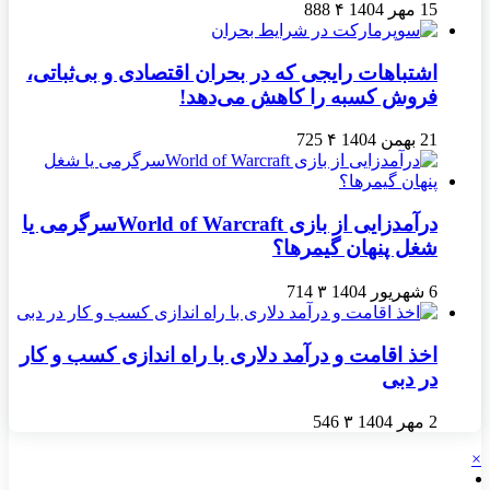
15 مهر 1404
۴
888
اشتباهات رایجی که در بحران اقتصادی و بی‌ثباتی،
فروش کسبه را کاهش می‌دهد!
21 بهمن 1404
۴
725
درآمدزایی از بازی World of Warcraftسرگرمی یا
شغل پنهان گیمرها؟
6 شهریور 1404
۳
714
اخذ اقامت و درآمد دلاری با راه اندازی کسب و کار
در دبی
2 مهر 1404
۳
546
×