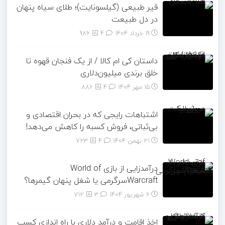
قیر طبیعی (گیلسونایت)؛ طلای سیاه پنهان
در دل طبیعت
19 خرداد 1404
۴
986
داستان کی ام کالا / از یک فنجان قهوه تا
خلق برندی میلیون‌دلاری
15 مهر 1404
۴
886
اشتباهات رایجی که در بحران اقتصادی و
بی‌ثباتی، فروش کسبه را کاهش می‌دهد!
21 بهمن 1404
۴
723
درآمدزایی از بازی World of
Warcraftسرگرمی یا شغل پنهان گیمرها؟
6 شهریور 1404
۳
712
اخذ اقامت و درآمد دلاری با راه اندازی کسب