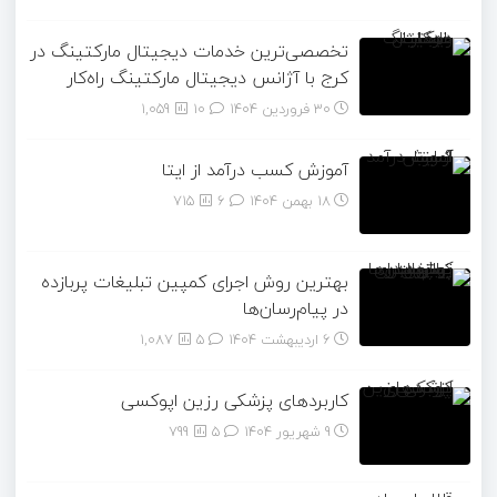
تخصصی‌ترین خدمات دیجیتال مارکتینگ در
کرج با آژانس دیجیتال مارکتینگ راه‌کار
30 فروردین 1404
۱۰
1,059
آموزش کسب درآمد از ایتا
18 بهمن 1404
۶
715
بهترین روش اجرای کمپین تبلیغات پربازده
در پیام‌رسان‌ها
6 اردیبهشت 1404
۵
1,087
کاربردهای پزشکی رزین اپوکسی
9 شهریور 1404
۵
799