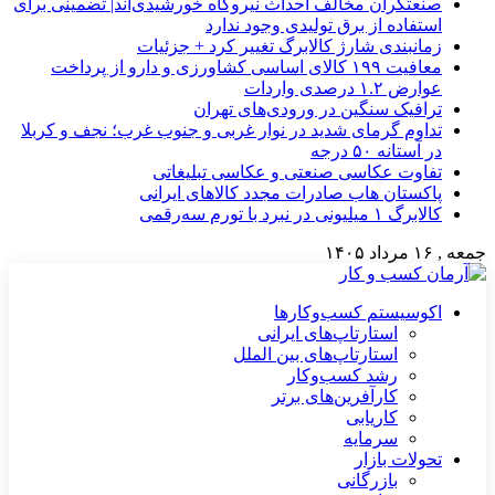
صنعتگران مخالف احداث نیروگاه خورشیدی‌اند| تضمینی برای
استفاده از برق تولیدی وجود ندارد
زمانبندی شارژ کالابرگ تغییر کرد + جزئیات
معافیت ۱۹۹ کالای اساسی کشاورزی و دارو از پرداخت
عوارض ۱.۲ درصدی واردات
ترافیک سنگین در ورودی‌های تهران
تداوم گرمای شدید در نوار غربی و جنوب غرب؛ نجف و کربلا
در آستانه ۵۰ درجه
تفاوت عکاسی صنعتی و عکاسی تبلیغاتی
پاکستان هاب صادرات مجدد کالاهای ایرانی
کالابرگ ۱ میلیونی در نبرد با تورم سه‌رقمی
جمعه , ۱۶ مرداد ۱۴۰۵
اکوسیستم کسب‌وکارها
استارتاپ‌های ایرانی
استارتاپ‌های بین الملل
رشد کسب‌وکار
کارآفرین‌های برتر
کاریابی
سرمایه
تحولات بازار
بازرگانی