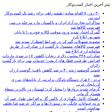
تیتر آخرین اخبار کسب‌وکار
۳۰ روز، ۷ اقدام ساده | نقشه راهی برای رشد یک کسب‌وکار
اینترنتی
مذاکرات تجارت آزاد ایران و پاکستان وارد مرحله بررسی
فهرست کالاها شد
گمرک اختیار تمدید ورود موقت کالا و خودرو را تا پایان
شهریور ابلاغ کرد
مصوبه تسهیلات گمرکی در شرایط اضطرار تمدید شد
فهرست کالاهای مشمول بازگشت ارز صادراتی از طریق
سامانه ارزی ابلاغ شد
صادرات ۳۴۸ میلیون دلاری زنجان| ‌کاهش ۱۷ درصدی واردات
افزایش ظرفیت قطارهای اربعین؛ خدمات بهتر برای بازگشت
زائران
قیمت گوسفند زنده ۳۰ درصد کاهش یافت؛ گوشت ارزان
نشد
تردد ۶۰ هزار دستگاه ناوگان ترانزیتی از پایانه‌های مرزی
آذربایجان ‌غربی
گرمای شدید پروازها را مختل کرد؛ لهستان در بالاترین سطح
هشدار گرمایی
راهنمای کامل نگهداری از باکس گل و افزایش طول عمر آن
ورود حیوانات خانگی به رستوران‌ها و مراکز عرضه غذا تخلف
بهداشتی است