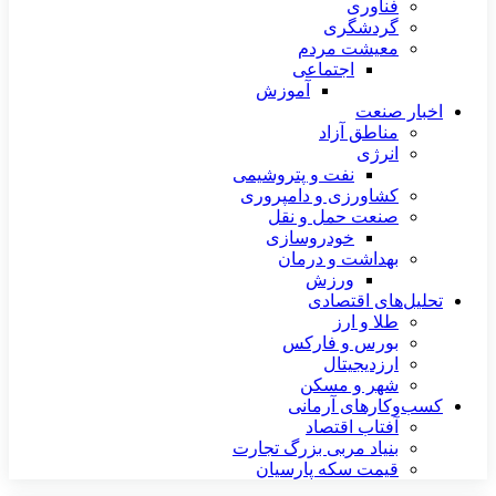
فناوری
گردشگری
معیشت مردم
اجتماعی
آموزش
اخبار صنعت
مناطق آزاد
انرژی
نفت و پتروشیمی
کشاورزی و دامپروری
صنعت حمل و نقل
خودروسازی
بهداشت و درمان
ورزش
تحلیل‌های اقتصادی
طلا و ارز
بورس و فارکس
ارزدیجیتال
شهر و مسکن
کسب‌وکارهای آرمانی
آفتاب اقتصاد
بنیاد مربی بزرگ تجارت
قیمت سکه پارسیان