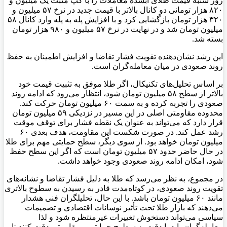
روز شنبه قیمت طلای آبشده معاملات را با گپ مثبت یک میلیون و
۸۲۰ هزار تومانی دو کانال بالاتر با قیمت جدید در نرخ ۵۷ میلیون و
۳۲۰ هزار تومان بازگشایی کرد و با افزایش پله به پله وارد کانال ۵۸
میلیون تومان شد و در نهایت در نرخ ۵۷ میلیون و ۹۸۰ هزار تومان
بسته شد.
این رشد نشان‌دهنده تقویت فشار تقاضا و افزایش اطمینان به حفظ
روند صعودی در میان معامله‌گران است.
بر اساس تحلیل‌های تکنیکال، اگر طلا موفق به تثبیت قیمت خود
بالاتر از سطح ۵۸ میلیون تومان شود، انتظار می‌رود که ادامه روند
صعودی را تجربه کرده و به سمت ۶۰ میلیون تومان حرکت کند.
محدوده مقاومتی اصلی در این مسیر در نزدیکی ۵۹ میلیون تومان
قرار دارد که می‌تواند به عنوان یک نقطه فشار برای توقف موقت
رشد عمل کند. در صورت شکست این مقاومت، هدف بعدی ۶۰
میلیون تومان خواهد بود. از سوی دیگر، سطح حمایتی مهم برای طلا
در حال حاضر حدود ۵۷ میلیون تومان است که اگر این سطح حفظ
شود، امکان ادامه روند صعودی وجود خواهد داشت.
در مجموع، به نظر می‌رسد که طلا به دلیل فشار تقاضا و نشانه‌های
تقویت روند صعودی، در کوتاه‌مدت قادر به رسیدن به سطوح بالاتری
مانند ۶۰ میلیون تومان باشد. با این حال، تحلیلگران فنی هشدار
می‌دهند که بازار طلا تحت تأثیر نوسانات اقتصادی و تصمیمات
سیاسی می‌تواند دستخوش تغییرات غیرمنتظره شود و لذا
معامله‌گران باید با دقت به سطوح حمایتی و مقاومتی دقت کنند تا