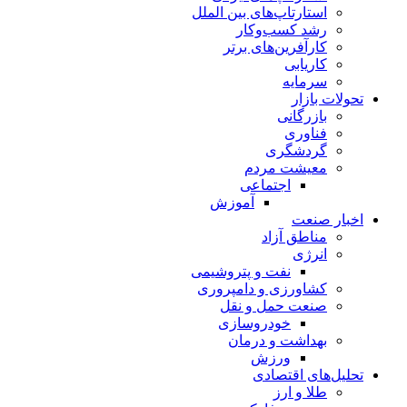
استارتاپ‌های بین الملل
رشد کسب‌وکار
کارآفرین‌های برتر
کاریابی
سرمایه
تحولات بازار
بازرگانی
فناوری
گردشگری
معیشت مردم
اجتماعی
آموزش
اخبار صنعت
مناطق آزاد
انرژی
نفت و پتروشیمی
کشاورزی و دامپروری
صنعت حمل و نقل
خودروسازی
بهداشت و درمان
ورزش
تحلیل‌های اقتصادی
طلا و ارز