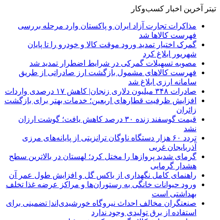
تیتر آخرین اخبار کسب‌وکار
مذاکرات تجارت آزاد ایران و پاکستان وارد مرحله بررسی
فهرست کالاها شد
گمرک اختیار تمدید ورود موقت کالا و خودرو را تا پایان
شهریور ابلاغ کرد
مصوبه تسهیلات گمرکی در شرایط اضطرار تمدید شد
فهرست کالاهای مشمول بازگشت ارز صادراتی از طریق
سامانه ارزی ابلاغ شد
صادرات ۳۴۸ میلیون دلاری زنجان| ‌کاهش ۱۷ درصدی واردات
افزایش ظرفیت قطارهای اربعین؛ خدمات بهتر برای بازگشت
زائران
قیمت گوسفند زنده ۳۰ درصد کاهش یافت؛ گوشت ارزان
نشد
تردد ۶۰ هزار دستگاه ناوگان ترانزیتی از پایانه‌های مرزی
آذربایجان ‌غربی
گرمای شدید پروازها را مختل کرد؛ لهستان در بالاترین سطح
هشدار گرمایی
راهنمای کامل نگهداری از باکس گل و افزایش طول عمر آن
ورود حیوانات خانگی به رستوران‌ها و مراکز عرضه غذا تخلف
بهداشتی است
صنعتگران مخالف احداث نیروگاه خورشیدی‌اند| تضمینی برای
استفاده از برق تولیدی وجود ندارد