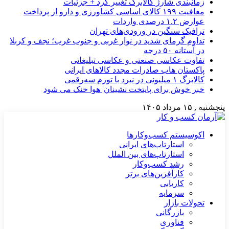
زمانبندی شارژ کالابرگ تغییر کرد + جزئیات
معافیت ۱۹۹ کالای اساسی کشاورزی و دارو از پرداخت
عوارض ۱.۲ درصدی واردات
ترافیک سنگین در ورودی‌های تهران
تداوم گرمای شدید در نوار غربی و جنوب غرب؛ نجف و کربلا
در آستانه ۵۰ درجه
تفاوت عکاسی صنعتی و عکاسی تبلیغاتی
پاکستان هاب صادرات مجدد کالاهای ایرانی
کالابرگ ۱ میلیونی در نبرد با تورم سه‌رقمی
خبر خوش برای پایتخت نشینان| هوا خنک می شود
پنجشنبه , ۱۵ مرداد ۱۴۰۵
اکوسیستم کسب‌وکارها
استارتاپ‌های ایرانی
استارتاپ‌های بین الملل
رشد کسب‌وکار
کارآفرین‌های برتر
کاریابی
سرمایه
تحولات بازار
بازرگانی
فناوری