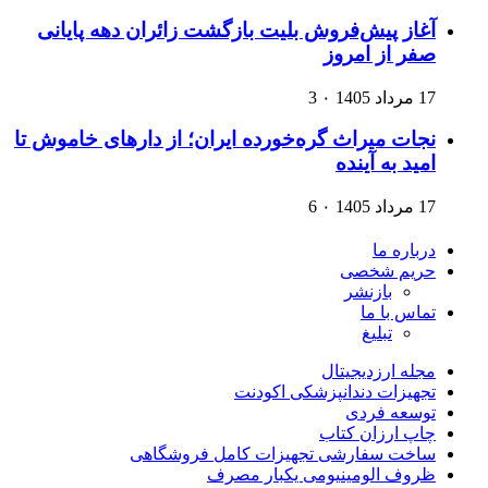
آغاز پیش‌فروش بلیت بازگشت زائران دهه پایانی
صفر از امروز
17 مرداد 1405
۰
3
نجات میراث گره‌خورده ایران؛ از دارهای خاموش تا
امید به آینده
17 مرداد 1405
۰
6
درباره ما
حریم شخصی
بازنشر
تماس با ما
تبلیغ
مجله ارزدیجیتال
تجهیزات دندانپزشکی اکودنت
توسعه فردی
چاپ ارزان کتاب
ساخت سفارشی تجهیزات کامل فروشگاهی
ظروف الومینیومی یکبار مصرف