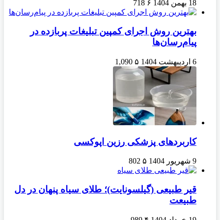
18 بهمن 1404
۶
718
بهترین روش اجرای کمپین تبلیغات پربازده در
پیام‌رسان‌ها
6 اردیبهشت 1404
۵
1,090
کاربردهای پزشکی رزین اپوکسی
9 شهریور 1404
۵
802
قیر طبیعی (گیلسونایت)؛ طلای سیاه پنهان در دل
طبیعت
19 خرداد 1404
۴
989