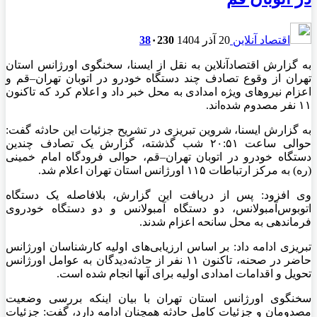
اقتصاد آنلاین
20 آذر 1404
230
۰
38
به گزارش اقتصادآنلاین به نقل از ایسنا، سخنگوی اورژانس استان
تهران از وقوع تصادف چند دستگاه خودرو در اتوبان تهران–قم و
اعزام نیرو‌های ویژه امدادی به محل خبر داد و اعلام کرد که تاکنون
۱۱ نفر مصدوم شده‌اند.
به گزارش ایسنا، شروین تبریزی در تشریح جزئیات این حادثه گفت:
حوالی ساعت ۲۰:۵۱ شب گذشته، گزارش یک تصادف چندین
دستگاه خودرو در اتوبان تهران–قم، حوالی فرودگاه امام خمینی
(ره) به مرکز ارتباطات ۱۱۵ اورژانس استان تهران اعلام شد.
وی افزود: پس از دریافت این گزارش، بلافاصله یک دستگاه
اتوبوس‌آمبولانس، دو دستگاه آمبولانس و دو دستگاه خودروی
فرماندهی به محل سانحه اعزام شدند.
تبریزی ادامه داد: بر اساس ارزیابی‌های اولیه کارشناسان اورژانس
حاضر در صحنه، تاکنون ۱۱ نفر از حادثه‌دیدگان به عوامل اورژانس
تحویل و اقدامات امدادی اولیه برای آنها انجام شده است.
سخنگوی اورژانس استان تهران با بیان اینکه بررسی وضعیت
مصدومان و جزئیات کامل حادثه همچنان ادامه دارد، گفت: جزئیات