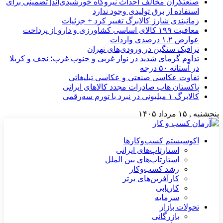
صنعتگران مخالف احداث نیروگاه خورشیدی‌اند| تضمینی برای
استفاده از برق تولیدی وجود ندارد
زمانبندی شارژ کالابرگ تغییر کرد + جزئیات
معافیت ۱۹۹ کالای اساسی کشاورزی و دارو از پرداخت
عوارض ۱.۲ درصدی واردات
ترافیک سنگین در ورودی‌های تهران
تداوم گرمای شدید در نوار غربی و جنوب غرب؛ نجف و کربلا
در آستانه ۵۰ درجه
تفاوت عکاسی صنعتی و عکاسی تبلیغاتی
پاکستان هاب صادرات مجدد کالاهای ایرانی
کالابرگ ۱ میلیونی در نبرد با تورم سه‌رقمی
پنجشنبه , ۱۵ مرداد ۱۴۰۵
اکوسیستم کسب‌وکارها
استارتاپ‌های ایرانی
استارتاپ‌های بین الملل
رشد کسب‌وکار
کارآفرین‌های برتر
کاریابی
سرمایه
تحولات بازار
بازرگانی