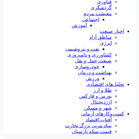
فناوری
گردشگری
معیشت مردم
اجتماعی
آموزش
اخبار صنعت
مناطق آزاد
انرژی
نفت و پتروشیمی
کشاورزی و دامپروری
صنعت حمل و نقل
خودروسازی
بهداشت و درمان
ورزش
تحلیل‌های اقتصادی
طلا و ارز
بورس و فارکس
ارزدیجیتال
شهر و مسکن
کسب‌وکارهای آرمانی
آفتاب اقتصاد
بنیاد مربی بزرگ تجارت
قیمت سکه پارسیان