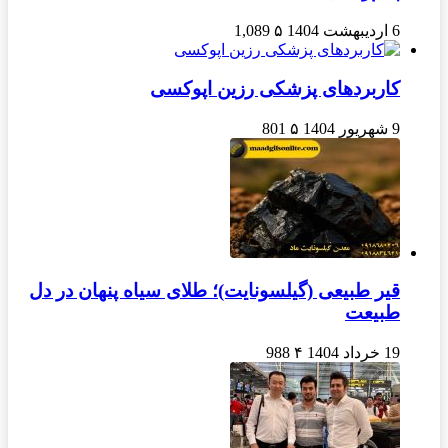
6 اردیبهشت 1404
۵
1,089
کاربردهای پزشکی رزین اپوکسی
9 شهریور 1404
۵
801
قیر طبیعی (گیلسونایت)؛ طلای سیاه پنهان در دل
طبیعت
19 خرداد 1404
۴
988