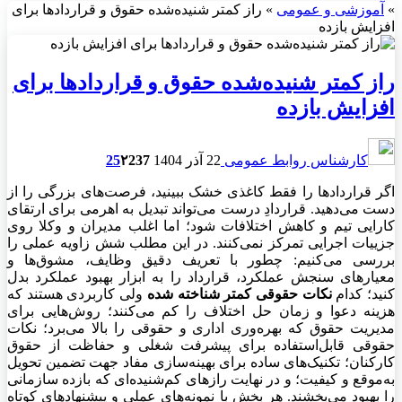
»
آموزشی و عمومی
»
راز کمتر شنیده‌شده حقوق و قراردادها برای
افزایش بازده
راز کمتر شنیده‌شده حقوق و قراردادها برای
افزایش بازده
کارشناس روابط عمومی
22 آذر 1404
237
۲
25
اگر قراردادها را فقط کاغذی خشک ببینید، فرصت‌های بزرگی را از
دست می‌دهید. قراردادِ درست می‌تواند تبدیل به اهرمی برای ارتقای
کارایی تیم و کاهش اختلافات شود؛ اما اغلب مدیران و وکلا روی
جزییات اجرایی تمرکز نمی‌کنند. در این مطلب شش زاویه عملی را
بررسی می‌کنیم: چطور با تعریف دقیق وظایف، مشوق‌ها و
معیارهای سنجش عملکرد، قرارداد را به ابزار بهبود عملکرد بدل
کنید؛ کدام
نکات حقوقی کمتر شناخته شده
ولی کاربردی هستند که
هزینه دعوا و زمان حل اختلاف را کم می‌کنند؛ روش‌هایی برای
مدیریت حقوق که بهره‌وری اداری و حقوقی را بالا می‌برد؛ نکات
حقوقی قابل‌استفاده برای پیشرفت شغلی و حفاظت از حقوق
کارکنان؛ تکنیک‌های ساده برای بهینه‌سازی مفاد جهت تضمین تحویل
به‌موقع و کیفیت؛ و در نهایت رازهای کم‌شنیده‌ای که بازده سازمانی
را بهبود می‌بخشند. هر بخش با نمونه‌های عملی و پیشنهادهای کوتاه