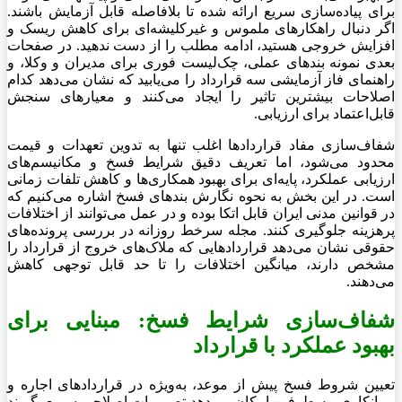
برای پیاده‌سازی سریع ارائه شده تا بلافاصله قابل آزمایش باشند.
اگر دنبال راهکارهای ملموس و غیرکلیشه‌ای برای کاهش ریسک و
افزایش خروجی هستید، ادامه مطلب را از دست ندهید. در صفحات
بعدی نمونه بندهای عملی، چک‌لیست فوری برای مدیران و وکلا، و
راهنمای فاز آزمایشی سه قرارداد را می‌یابید که نشان می‌دهد کدام
اصلاحات بیشترین تاثیر را ایجاد می‌کنند و معیارهای سنجش
قابل‌اعتماد برای ارزیابی.
شفاف‌سازی مفاد قراردادها اغلب تنها به تدوین تعهدات و قیمت
محدود می‌شود، اما تعریف دقیق شرایط فسخ و مکانیسم‌های
ارزیابی عملکرد، پایه‌ای برای بهبود همکاری‌ها و کاهش تلفات زمانی
است. در این بخش به نحوه نگارش بندهای فسخ اشاره می‌کنیم که
در قوانین مدنی ایران قابل اتکا بوده و در عمل می‌توانند از اختلافات
پرهزینه جلوگیری کنند. مجله سرخط روزانه در بررسی پرونده‌های
حقوقی نشان می‌دهد قراردادهایی که ملاک‌های خروج از قرارداد را
مشخص دارند، میانگین اختلافات را تا حد قابل توجهی کاهش
می‌دهند.
شفاف‌سازی شرایط فسخ: مبنایی برای
بهبود عملکرد با قرارداد
تعیین شروط فسخ پیش از موعد، به‌ویژه در قراردادهای اجاره و
پیمانکاری، به طرفین امکان می‌دهد تصمیمات اصلاحی سریع بگیرند