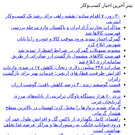
تیتر آخرین اخبار کسب‌وکار
۳۰ روز، ۷ اقدام ساده | نقشه راهی برای رشد یک کسب‌وکار
اینترنتی
مذاکرات تجارت آزاد ایران و پاکستان وارد مرحله بررسی
فهرست کالاها شد
گمرک اختیار تمدید ورود موقت کالا و خودرو را تا پایان
شهریور ابلاغ کرد
مصوبه تسهیلات گمرکی در شرایط اضطرار تمدید شد
فهرست کالاهای مشمول بازگشت ارز صادراتی از طریق
سامانه ارزی ابلاغ شد
صادرات ۳۴۸ میلیون دلاری زنجان| ‌کاهش ۱۷ درصدی واردات
افزایش ظرفیت قطارهای اربعین؛ خدمات بهتر برای بازگشت
زائران
قیمت گوسفند زنده ۳۰ درصد کاهش یافت؛ گوشت ارزان
نشد
تردد ۶۰ هزار دستگاه ناوگان ترانزیتی از پایانه‌های مرزی
آذربایجان ‌غربی
گرمای شدید پروازها را مختل کرد؛ لهستان در بالاترین سطح
هشدار گرمایی
راهنمای کامل نگهداری از باکس گل و افزایش طول عمر آن
ورود حیوانات خانگی به رستوران‌ها و مراکز عرضه غذا تخلف
بهداشتی است