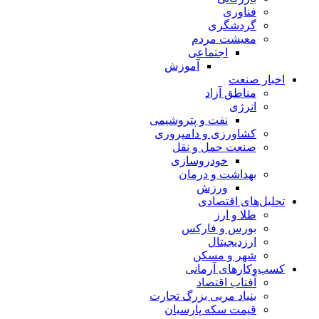
فناوری
گردشگری
معیشت مردم
اجتماعی
آموزش
اخبار صنعت
مناطق آزاد
انرژی
نفت و پتروشیمی
کشاورزی و دامپروری
صنعت حمل و نقل
خودروسازی
بهداشت و درمان
ورزش
تحلیل‌های اقتصادی
طلا و ارز
بورس و فارکس
ارزدیجیتال
شهر و مسکن
کسب‌وکارهای آرمانی
آفتاب اقتصاد
بنیاد مربی بزرگ تجارت
قیمت سکه پارسیان