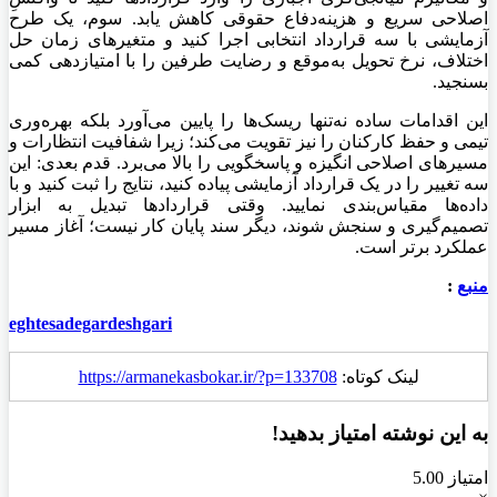
اصلاحی سریع و هزینه‌دفاع حقوقی کاهش یابد. سوم، یک طرح
آزمایشی با سه قرارداد انتخابی اجرا کنید و متغیرهای زمان حل
اختلاف، نرخ تحویل به‌موقع و رضایت طرفین را با امتیازدهی کمی
بسنجید.
این اقدامات ساده نه‌تنها ریسک‌ها را پایین می‌آورد بلکه بهره‌وری
تیمی و حفظ کارکنان را نیز تقویت می‌کند؛ زیرا شفافیت انتظارات و
مسیرهای اصلاحی انگیزه و پاسخگویی را بالا می‌برد. قدم بعدی: این
سه تغییر را در یک قرارداد آزمایشی پیاده کنید، نتایج را ثبت کنید و با
داده‌ها مقیاس‌بندی نمایید. وقتی قراردادها تبدیل به ابزار
تصمیم‌گیری و سنجش شوند، دیگر سند پایان کار نیست؛ آغاز مسیر
عملکرد برتر است.
منبع
:
eghtesadegardeshgari
لینک کوتاه:
https://armanekasbokar.ir/?p=133708
به این نوشته امتیاز بدهید!
امتیاز 5.00