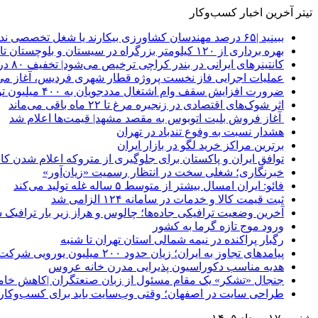
تیتر آخرین اخبار کسب‌وکار
ببینید |۶۵ درصد مهندسان کشاورزی بیکارند یا شغل تخصصی ندارند
بهره برداری از ۱۲۰ کیلومتر بزرگراه در سیستان و بلوچستان تا پایان امسال
کانتینرهای ایرانی در بندر کراچی ترخیص می‌شود| تخفیف ۸۰ درصدی برای هزینه‌های انبارداری
عملیات اجرایی فاز نخست پروژه قطار شهری فردیس، آغاز می
ضرورت افزایش سقف وام اشتغال مددجویان به ۴۰۰ میلیون تومان
اثر شوک‌های اقتصادی در زنجیره مرغ تا ۲۲ ماه باقی می‌ماند
آغاز فروش بلیت اتوبوس به مقصد مشهد| قیمت‌ها اعلام شد
هشدار نسبت به وفوع تندباد در تهران
برترین مراکز خرید لگو در بازار ایران
توافق ایران و پاکستان برای جلوگیری از متروکه اعلام شدن کانت
خبرنگاری؛ شغلی سخت در انتظار رسمیت «زیان‌آور»
فائو: ایران امسال بیشتر از متوسط ۵ ساله غله تولید می‌کند
ثبت قیمت کالا و خدمات در سامانه ۱۲۴ الزامی شد
آخرین وضعیت ترافیکی جاده‌ها؛ چالوس و هراز زیر بار ترافیک 
ورود موج تازه گرما به کشور
رگبار پراکنده در نیمه شمالی استان تهران تا شنبه
پیامدهای تجاوز به ایران؛ زیان حدود ۲۰۰ میلیون یورویی شرکت هواپیمایی مجارستان
هدیه مناسب دکوراسیون پذیرایی مدرن خانه عروس
جنجال «تشکر» یک مقام مسئول از زبان صنعتگران |کاهش خام
طراحی سایت در اصفهان؛ وقتی وب‌سایت باید برای کسب‌وکار 