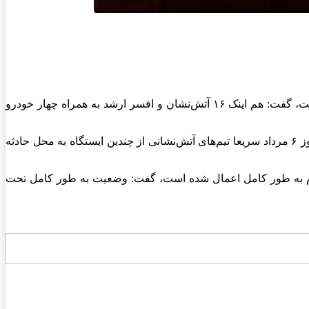
به گزارش اقتصاد آنلاین به نقل از تابناک، رییس سازمان آتش نشانی رشت با اشاره به حادثه دودگرفتی در طبقه اول بیمارستان قائم رشت، گفت: هم اینک ۱۶ آتش‌نشان و افسر ارشد به همراه چهار خودرو
شهرام مومنی در گفت‌و‌گو با خبرنگاران اظهار کرد: در پی گزارش دودگرفتگی در طبقه اول بیمارستان قائم رشت، حوالی ساعت ۱۷ امروز ۶ مرداد سریعا تیم‌های آتش‌نشانی از چندین ایستگاه به محل حادثه
 لازم به طور کامل اعمال شده است، گفت: وضعیت به طور کامل تحت