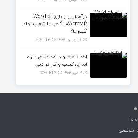
درآمدزایی از بازی World of
Warcraftسرگرمی یا شغل پنهان
گیمرها؟
6 شهریور 1404
۳
714
اخذ اقامت و درآمد دلاری با راه
اندازی کسب و کار در دبی
2 مهر 1404
۳
546
ه ما
م شخصی