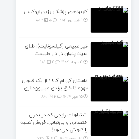
کاربردهای پزشکی رزین اپوکسی
9 شهریور 1404
۵
802
قیر طبیعی (گیلسونایت)؛ طلای
سیاه پنهان در دل طبیعت
19 خرداد 1404
۴
989
داستان کی ام کالا / از یک فنجان
قهوه تا خلق برندی میلیون‌دلاری
15 مهر 1404
۴
890
اشتباهات رایجی که در بحران
اقتصادی و بی‌ثباتی، فروش کسبه
را کاهش می‌دهد!
21 بهمن 1404
۴
726