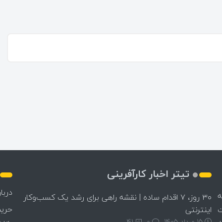
تیتر اخبار کارآفرینی
دربار
ه
۳۰ روز، ۷ اقدام ساده | نقشه راهی برای رشد یک کسب‌وکار
حری
ت
اینترنتی
15 مرداد 1405
۰
41