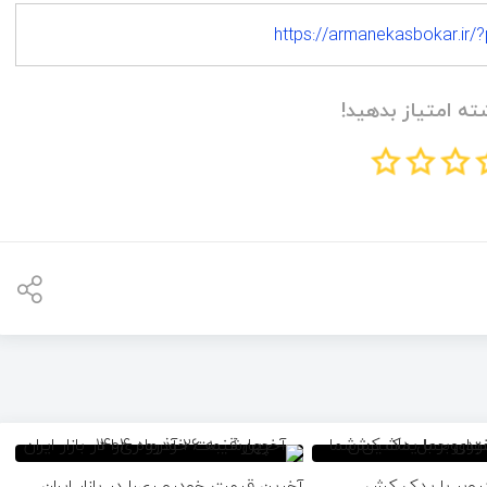
https://armanekasbokar.ir/?
ته امتیاز بدهید!
وبر با یدک ‌کش
آخرین قیمت خودرو ری‌را در بازار ایران –