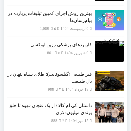
بهترین روش اجرای کمپین تبلیغات پربازده در
پیام‌رسان‌ها
6 اردیبهشت 1404
۵
1,089
کاربردهای پزشکی رزین اپوکسی
9 شهریور 1404
۵
801
قیر طبیعی (گیلسونایت)؛ طلای سیاه پنهان در
دل طبیعت
19 خرداد 1404
۴
988
داستان کی ام کالا / از یک فنجان قهوه تا خلق
برندی میلیون‌دلاری
15 مهر 1404
۴
888