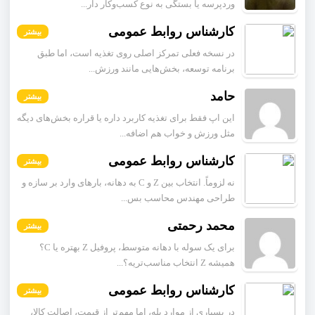
وردپرسه یا بستگی به نوع کسب‌وکار دار...
کارشناس روابط عمومی
بیشتر
در نسخه فعلی تمرکز اصلی روی تغذیه است، اما طبق
برنامه توسعه، بخش‌هایی مانند ورزش...
حامد
بیشتر
این اپ فقط برای تغذیه کاربرد داره یا قراره بخش‌های دیگه
مثل ورزش و خواب هم اضافه...
کارشناس روابط عمومی
بیشتر
نه لزوماً. انتخاب بین Z و C به دهانه، بارهای وارد بر سازه و
طراحی مهندس محاسب بس...
محمد رحمتی
بیشتر
برای یک سوله با دهانه متوسط، پروفیل Z بهتره یا C؟
همیشه Z انتخاب مناسب‌تریه؟...
کارشناس روابط عمومی
بیشتر
در بسیاری از موارد بله، اما مهم‌تر از قیمت، اصالت کالا،