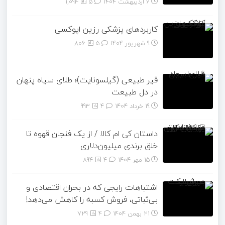
6 اردیبهشت 1404
۵
1,094
کاربردهای پزشکی رزین اپوکسی
9 شهریور 1404
۵
806
قیر طبیعی (گیلسونایت)؛ طلای سیاه پنهان
در دل طبیعت
19 خرداد 1404
۴
993
داستان کی ام کالا / از یک فنجان قهوه تا
خلق برندی میلیون‌دلاری
15 مهر 1404
۴
894
اشتباهات رایجی که در بحران اقتصادی و
بی‌ثباتی، فروش کسبه را کاهش می‌دهد!
21 بهمن 1404
۴
729