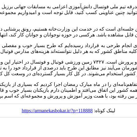
ون فوتبال امروز (شنبه ۱۷ آبان) در مراسم بدرقه تیم ملی فوتسال دانش‌آموزی اعزامی به م
 که در دنیا بتوانید چنین عناوینی کسب کنید، قابل توجه است و امیدواریم م
لسه‌ای است که در خدمت این وزارت‌خانه هستیم، رونق پرشتابی در حو
لان قابل مشاهده باشد. هرکسی در حوزه نوجوانان و جوانان کار کند، ان
ی انجام طرحی به قرارداد رسیده‌ایم که طرح بسیار خوب و مفصلی 
 مناطق کشور که به هر دلیل نتوانسته‌اند هزینه‌های مدارس فوتبال را ب
تاج گفت: یکی از ابزار انجام این کار نیز استفاده از زمین‌های آموزش و پرورش است. 
شورمان می‌آیند نیز مطابق این طرح باید درصدی از قرارداد خود را به 
 کشور استخدام می‌شوند. در کل کار بسیار گسترده‌ای در وسعت کل کش
فاهم‌نامه‌ای را در ماه مبارک رمضان اجرا کردیم که بسیاری از بازیک
 کشور این اتفاق می‌افتد و اطمینان دارم بازیکنان بسیار خوب و قا
از بین رفته بود، با همت وزیر آموزش و پرورش و مجموعه‌ای که اسم برد
لینک کوتاه:
https://armanekasbokar.ir/?p=118888