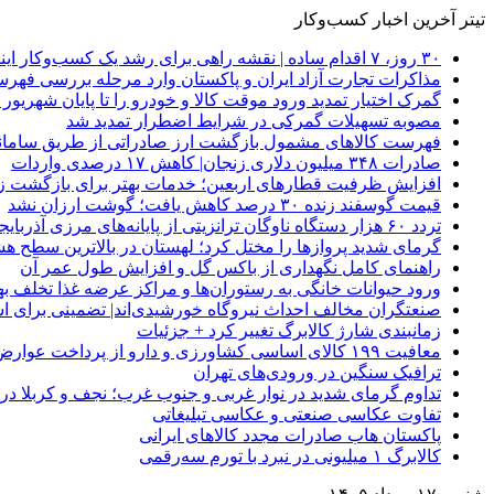
تیتر آخرین اخبار کسب‌وکار
۳۰ روز، ۷ اقدام ساده | نقشه راهی برای رشد یک کسب‌وکار اینترنتی
مذاکرات تجارت آزاد ایران و پاکستان وارد مرحله بررسی فهرس
گمرک اختیار تمدید ورود موقت کالا و خودرو را تا پایان شهریور ا
مصوبه تسهیلات گمرکی در شرایط اضطرار تمدید شد
فهرست کالاهای مشمول بازگشت ارز صادراتی از طریق سامانه 
صادرات ۳۴۸ میلیون دلاری زنجان| ‌کاهش ۱۷ درصدی واردات
افزایش ظرفیت قطارهای اربعین؛ خدمات بهتر برای بازگشت زا
قیمت گوسفند زنده ۳۰ درصد کاهش یافت؛ گوشت ارزان نشد
تردد ۶۰ هزار دستگاه ناوگان ترانزیتی از پایانه‌های مرزی آذربایجان ‌غربی
گرمای شدید پروازها را مختل کرد؛ لهستان در بالاترین سطح ه
راهنمای کامل نگهداری از باکس گل و افزایش طول عمر آن
ورود حیوانات خانگی به رستوران‌ها و مراکز عرضه غذا تخلف 
صنعتگران مخالف احداث نیروگاه خورشیدی‌اند| تضمینی برای است
زمانبندی شارژ کالابرگ تغییر کرد + جزئیات
معافیت ۱۹۹ کالای اساسی کشاورزی و دارو از پرداخت عوارض ۱.۲ درصدی واردات
ترافیک سنگین در ورودی‌های تهران
تداوم گرمای شدید در نوار غربی و جنوب غرب؛ نجف و کربلا در آستانه 
تفاوت عکاسی صنعتی و عکاسی تبلیغاتی
پاکستان هاب صادرات مجدد کالاهای ایرانی
کالابرگ ۱ میلیونی در نبرد با تورم سه‌رقمی