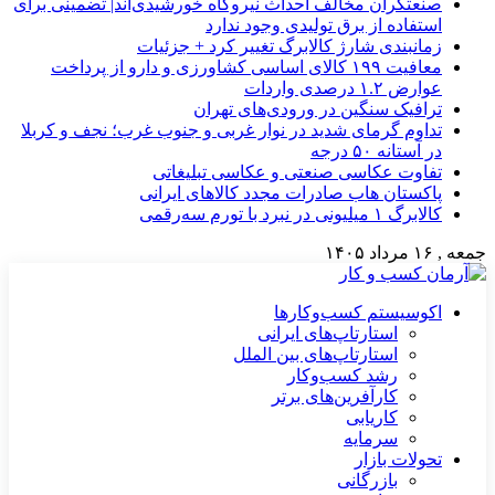
صنعتگران مخالف احداث نیروگاه خورشیدی‌اند| تضمینی برای
استفاده از برق تولیدی وجود ندارد
زمانبندی شارژ کالابرگ تغییر کرد + جزئیات
معافیت ۱۹۹ کالای اساسی کشاورزی و دارو از پرداخت
عوارض ۱.۲ درصدی واردات
ترافیک سنگین در ورودی‌های تهران
تداوم گرمای شدید در نوار غربی و جنوب غرب؛ نجف و کربلا
در آستانه ۵۰ درجه
تفاوت عکاسی صنعتی و عکاسی تبلیغاتی
پاکستان هاب صادرات مجدد کالاهای ایرانی
کالابرگ ۱ میلیونی در نبرد با تورم سه‌رقمی
جمعه , ۱۶ مرداد ۱۴۰۵
اکوسیستم کسب‌وکارها
استارتاپ‌های ایرانی
استارتاپ‌های بین الملل
رشد کسب‌وکار
کارآفرین‌های برتر
کاریابی
سرمایه
تحولات بازار
بازرگانی