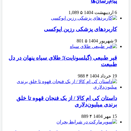
پیام‌رسان‌ها
6 اردیبهشت 1404
۵
1,089
کاربردهای پزشکی رزین اپوکسی
9 شهریور 1404
۵
801
قیر طبیعی (گیلسونایت)؛ طلای سیاه پنهان در دل
طبیعت
19 خرداد 1404
۴
988
داستان کی ام کالا / از یک فنجان قهوه تا خلق
برندی میلیون‌دلاری
15 مهر 1404
۴
889