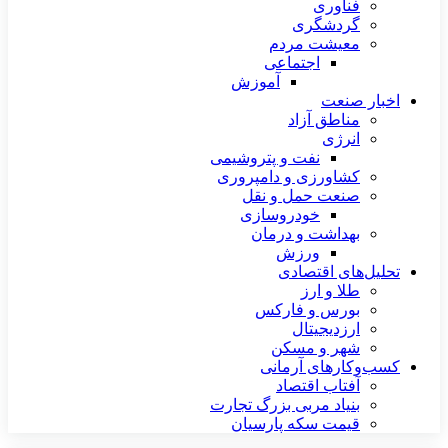
فناوری
گردشگری
معیشت مردم
اجتماعی
آموزش
اخبار صنعت
مناطق آزاد
انرژی
نفت و پتروشیمی
کشاورزی و دامپروری
صنعت حمل و نقل
خودروسازی
بهداشت و درمان
ورزش
تحلیل‌های اقتصادی
طلا و ارز
بورس و فارکس
ارزدیجیتال
شهر و مسکن
کسب‌وکارهای آرمانی
آفتاب اقتصاد
بنیاد مربی بزرگ تجارت
قیمت سکه پارسیان