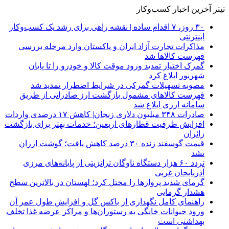
تیتر آخرین اخبار کسب‌وکار
۳۰ روز، ۷ اقدام ساده | نقشه راهی برای رشد یک کسب‌وکار
اینترنتی
مذاکرات تجارت آزاد ایران و پاکستان وارد مرحله بررسی
فهرست کالاها شد
گمرک اختیار تمدید ورود موقت کالا و خودرو را تا پایان
شهریور ابلاغ کرد
مصوبه تسهیلات گمرکی در شرایط اضطرار تمدید شد
فهرست کالاهای مشمول بازگشت ارز صادراتی از طریق
سامانه ارزی ابلاغ شد
صادرات ۳۴۸ میلیون دلاری زنجان| ‌کاهش ۱۷ درصدی واردات
افزایش ظرفیت قطارهای اربعین؛ خدمات بهتر برای بازگشت
زائران
قیمت گوسفند زنده ۳۰ درصد کاهش یافت؛ گوشت ارزان
نشد
تردد ۶۰ هزار دستگاه ناوگان ترانزیتی از پایانه‌های مرزی
آذربایجان ‌غربی
گرمای شدید پروازها را مختل کرد؛ لهستان در بالاترین سطح
هشدار گرمایی
راهنمای کامل نگهداری از باکس گل و افزایش طول عمر آن
ورود حیوانات خانگی به رستوران‌ها و مراکز عرضه غذا تخلف
بهداشتی است