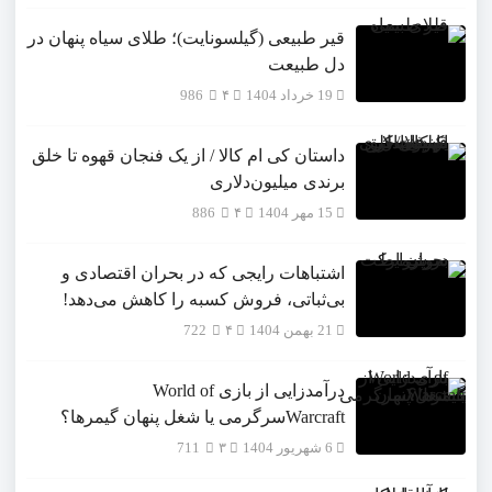
قیر طبیعی (گیلسونایت)؛ طلای سیاه پنهان در
دل طبیعت
19 خرداد 1404
۴
986
داستان کی ام کالا / از یک فنجان قهوه تا خلق
برندی میلیون‌دلاری
15 مهر 1404
۴
886
اشتباهات رایجی که در بحران اقتصادی و
بی‌ثباتی، فروش کسبه را کاهش می‌دهد!
21 بهمن 1404
۴
722
درآمدزایی از بازی World of
Warcraftسرگرمی یا شغل پنهان گیمرها؟
6 شهریور 1404
۳
711