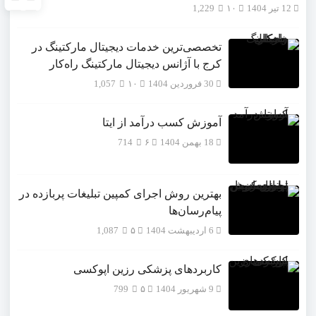
12 تیر 1404
۱۰
1,229
تخصصی‌ترین خدمات دیجیتال مارکتینگ در
کرج با آژانس دیجیتال مارکتینگ راه‌کار
30 فروردین 1404
۱۰
1,057
آموزش کسب درآمد از ایتا
18 بهمن 1404
۶
714
بهترین روش اجرای کمپین تبلیغات پربازده در
پیام‌رسان‌ها
6 اردیبهشت 1404
۵
1,087
کاربردهای پزشکی رزین اپوکسی
9 شهریور 1404
۵
799