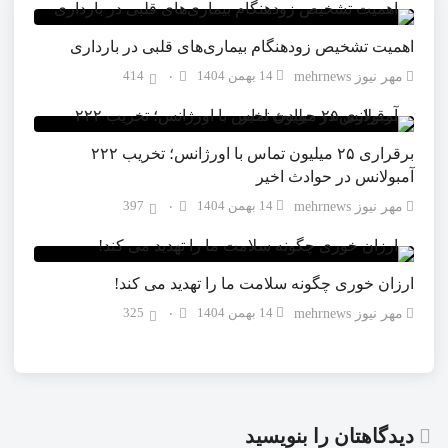
اهمیت تشخیص زودهنگام بیماری‌های قلبی در بارداری
14 بهمن 1404
414
مهر نیوز mehrnews
۰
برقراری ۲۵ میلیون تماس با اورژانس؛ تخریب ۲۲۲
آمبولانس در حوادث اخیر
14 بهمن 1404
397
مهر نیوز mehrnews
۰
ارزان خوری چگونه سلامت ما را تهدید می کند!
14 بهمن 1404
325
مهر نیوز mehrnews
۰
دیدگاهتان را بنویسید