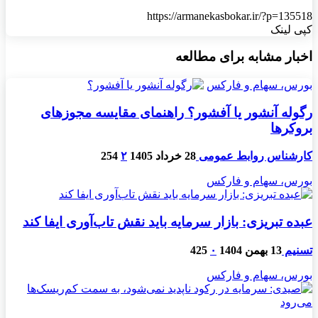
https://armanekasbokar.ir/?p=135518
کپی لینک
اخبار مشابه برای مطالعه
بورس، سهام و فارکس
رگوله آنشور یا آفشور؟ راهنمای مقایسه مجوزهای
بروکرها
کارشناس روابط عمومی
28 خرداد 1405
۲
254
بورس، سهام و فارکس
عبده تبریزی: بازار سرمایه باید نقش تاب‌آوری ایفا کند
تسنیم
13 بهمن 1404
۰
425
بورس، سهام و فارکس