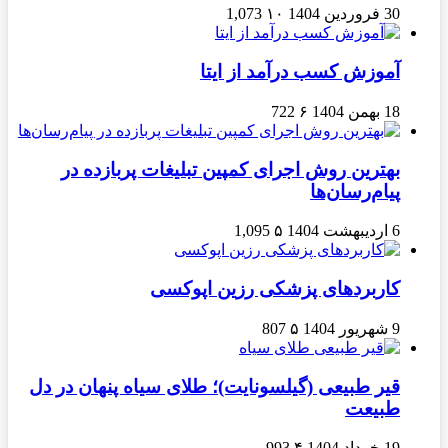
30 فروردین 1404
۱۰
1,073
آموزش کسب درآمد از ایتا
18 بهمن 1404
۶
722
بهترین روش اجرای کمپین تبلیغات پربازده در
پیام‌رسان‌ها
6 اردیبهشت 1404
۵
1,095
کاربردهای پزشکی رزین اپوکسی
9 شهریور 1404
۵
807
قیر طبیعی (گیلسونایت)؛ طلای سیاه پنهان در دل
طبیعت
19 خرداد 1404
۴
993