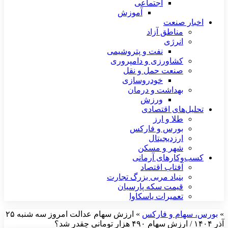
اجتماعی
آموزش
اخبار صنعت
مناطق آزاد
انرژی
نفت و پتروشیمی
کشاورزی و دامپروری
صنعت حمل و نقل
خودروسازی
بهداشت و درمان
ورزش
تحلیل‌های اقتصادی
طلا و ارز
بورس و فارکس
ارزدیجیتال
شهر و مسکن
کسب‌وکارهای آرمانی
آفتاب اقتصاد
بنیاد مربی بزرگ تجارت
قیمت سکه پارسیان
تعمیرات یاسکاوا
»
بورس، سهام و فارکس
»
ارزش سهام عدالت امروز سه شنبه ۲۵
آذر ۱۴۰۴ / ارزش سهام ۴۹۰ هزار تومانی چقدر شد؟