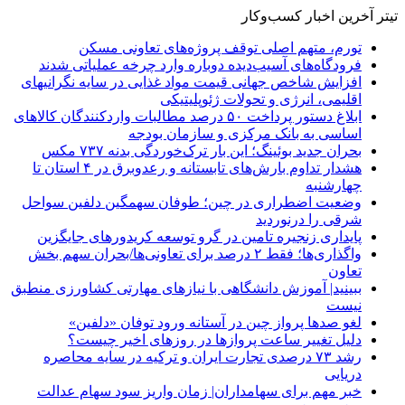
تیتر آخرین اخبار کسب‌وکار
تورم، متهم اصلی توقف پروژه‌های تعاونی مسکن
فرودگاه‌های آسیب‌دیده دوباره وارد چرخه عملیاتی شدند
افزایش شاخص جهانی قیمت مواد غذایی در سایه نگرانیهای
اقلیمی، انرژی و تحولات ژئوپلیتیکی
ابلاغ دستور پرداخت ۵۰ درصد مطالبات واردکنندگان کالاهای
اساسی به بانک مرکزی و سازمان بودجه
بحران جدید بوئینگ؛ این بار ترک‌خوردگی بدنه ۷۳۷ مکس
هشدار تداوم بارش‌های تابستانه و رعدوبرق در ۴ استان تا
چهارشنبه
وضعیت اضطراری در چین؛ طوفان سهمگین دلفین سواحل
شرقی را درنوردید
پایداری زنجیره تامین در گرو توسعه کریدورهای جایگزین
واگذاری‌ها؛ فقط ۲ درصد برای تعاونی‌ها/بحران سهم بخش
تعاون
ببینید| آموزش دانشگاهی با نیازهای مهارتی کشاورزی منطبق
نیست
لغو صدها پرواز چین در آستانه ورود توفان «دلفین»
دلیل تغییر ساعت پروازها در روزهای اخیر چیست؟
رشد ۷۳ درصدی تجارت ایران و ترکیه در سایه محاصره
دریایی
خبر مهم برای سهامداران| زمان واریز سود سهام عدالت