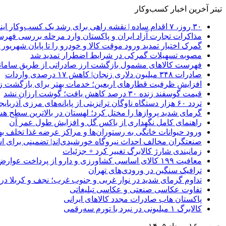
تیتر آخرین اخبار کسب‌وکار
۳۰ روز، ۷ اقدام ساده | نقشه راهی برای رشد یک کسب‌وکار اینترنتی
مذاکرات تجارت آزاد ایران و پاکستان وارد مرحله بررسی فهرس
گمرک اختیار تمدید ورود موقت کالا و خودرو را تا پایان شهریور ا
مصوبه تسهیلات گمرکی در شرایط اضطرار تمدید شد
فهرست کالاهای مشمول بازگشت ارز صادراتی از طریق سامانه 
صادرات ۳۴۸ میلیون دلاری زنجان| ‌کاهش ۱۷ درصدی واردات
افزایش ظرفیت قطارهای اربعین؛ خدمات بهتر برای بازگشت زا
قیمت گوسفند زنده ۳۰ درصد کاهش یافت؛ گوشت ارزان نشد
تردد ۶۰ هزار دستگاه ناوگان ترانزیتی از پایانه‌های مرزی آذربایجان ‌غربی
گرمای شدید پروازها را مختل کرد؛ لهستان در بالاترین سطح ه
راهنمای کامل نگهداری از باکس گل و افزایش طول عمر آن
ورود حیوانات خانگی به رستوران‌ها و مراکز عرضه غذا تخلف 
صنعتگران مخالف احداث نیروگاه خورشیدی‌اند| تضمینی برای است
زمانبندی شارژ کالابرگ تغییر کرد + جزئیات
معافیت ۱۹۹ کالای اساسی کشاورزی و دارو از پرداخت عوارض ۱.۲ درصدی واردات
ترافیک سنگین در ورودی‌های تهران
تداوم گرمای شدید در نوار غربی و جنوب غرب؛ نجف و کربلا در آستانه 
تفاوت عکاسی صنعتی و عکاسی تبلیغاتی
پاکستان هاب صادرات مجدد کالاهای ایرانی
کالابرگ ۱ میلیونی در نبرد با تورم سه‌رقمی