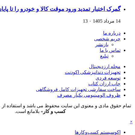
گمرک اختیار تمدید ورود موقت کالا و خودرو را تا پایا
14 مرداد 1405
۰
13
درباره ما
حریم شخصی
بازنشر
تماس با ما
تبلیغ
مجله ارزدیجیتال
تجهیزات دندانپزشکی اکودنت
توسعه فردی
چاپ ارزان کتاب
ساخت سفارشی تجهیزات کامل فروشگاهی
ظروف الومینیومی یکبار مصرف
تمام حقوق مادی و معنوی این سایت محفوظ می باشد و استفاده از م
کسب و کار
» بلامانع است.
×
اکوسیستم کسب‌وکارها