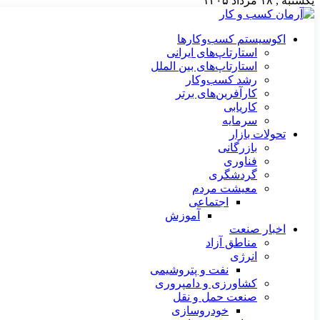
یکشنبه , ۱۸ مرداد ۱۴۰۵
اکوسیستم کسب‌وکارها
استارتاپ‌های ایرانی
استارتاپ‌های بین الملل
رشد کسب‌وکار
کارآفرین‌های برتر
کاریابی
سرمایه
تحولات بازار
بازرگانی
فناوری
گردشگری
معیشت مردم
اجتماعی
آموزش
اخبار صنعت
مناطق آزاد
انرژی
نفت و پتروشیمی
کشاورزی و دامپروری
صنعت حمل و نقل
خودروسازی