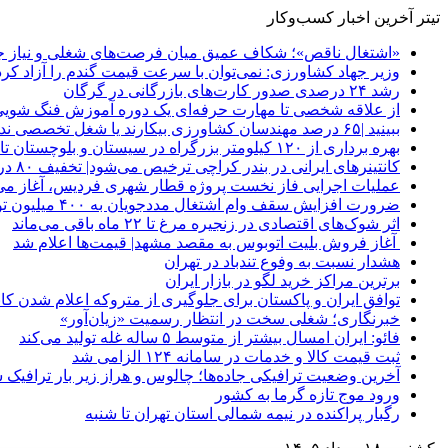
تیتر آخرین اخبار کسب‌وکار
«اشتغال ناقص»؛ شکاف عمیق میان فرصت‌های شغلی و نیاز جو
وزیر جهاد کشاورزی: نمی‌توان با سرعت قیمت گندم را آزاد کرد
رشد ۲۴ درصدی صدور کارت‌های بازرگانی در گرگان
از علاقه شخصی تا مهارت حرفه‌ای یک دوره آموزش فنگ شویی
ببینید |۶۵ درصد مهندسان کشاورزی بیکارند یا شغل تخصصی ندارند
بهره برداری از ۱۲۰ کیلومتر بزرگراه در سیستان و بلوچستان تا پایان امسال
کانتینرهای ایرانی در بندر کراچی ترخیص می‌شود| تخفیف ۸۰ درصدی برای هزینه‌های انبارداری
عملیات اجرایی فاز نخست پروژه قطار شهری فردیس، آغاز می
ضرورت افزایش سقف وام اشتغال مددجویان به ۴۰۰ میلیون تومان
اثر شوک‌های اقتصادی در زنجیره مرغ تا ۲۲ ماه باقی می‌ماند
آغاز فروش بلیت اتوبوس به مقصد مشهد| قیمت‌ها اعلام شد
هشدار نسبت به وفوع تندباد در تهران
برترین مراکز خرید لگو در بازار ایران
توافق ایران و پاکستان برای جلوگیری از متروکه اعلام شدن کانت
خبرنگاری؛ شغلی سخت در انتظار رسمیت «زیان‌آور»
فائو: ایران امسال بیشتر از متوسط ۵ ساله غله تولید می‌کند
ثبت قیمت کالا و خدمات در سامانه ۱۲۴ الزامی شد
آخرین وضعیت ترافیکی جاده‌ها؛ چالوس و هراز زیر بار ترافیک 
ورود موج تازه گرما به کشور
رگبار پراکنده در نیمه شمالی استان تهران تا شنبه