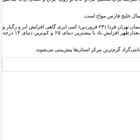
 شمال خلیج فارس مواج است.
رئیس مرکز ملی پیش‌بینی و مدیریت بحران مخاطرات وضع هوای سازمان هواشناسی درباره وضعیت جوی تهران طی دو روز آینده گفت: آسمان تهران فردا (۲۳ فروردین) کمی ابری گاهی افزایش ابر و رگبار و
رعدوبرق و وزش باد شدید و احتمال گردوخاک با حداقل و حداکثر دمای ۱۶ و ۲۳ درجه سانتیگراد و طی یکشنبه (۲۴ فروردین)، صاف در بعدازظهر افزایش باد با بیشترین دمای ۲۵ و کم‌ترین دمای ۱۴ درجه