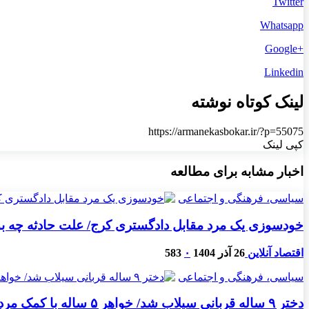
Twitter
Whatsapp
+Google
Linkedin
لینک کوتاه نوشته
https://armanekasbokar.ir/?p=55075
کپی لینک
اخبار مشابه برای مطالعه
سیاسی، فرهنگی و اجتماعی
خودسوزی یک مرد مقابل دادگستری کرج/ علت حادثه چه بود،
اقتصاد آنلاین
26 آذر 1404
۰
583
سیاسی، فرهنگی و اجتماعی
دختر ۹ ساله قربانی سیلاب شد/ خواهر ۵ ساله با کمک مردم نجات یافت