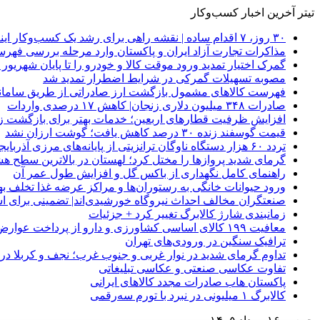
تیتر آخرین اخبار کسب‌وکار
۳۰ روز، ۷ اقدام ساده | نقشه راهی برای رشد یک کسب‌وکار اینترنتی
مذاکرات تجارت آزاد ایران و پاکستان وارد مرحله بررسی فهرس
گمرک اختیار تمدید ورود موقت کالا و خودرو را تا پایان شهریور ا
مصوبه تسهیلات گمرکی در شرایط اضطرار تمدید شد
فهرست کالاهای مشمول بازگشت ارز صادراتی از طریق سامانه 
صادرات ۳۴۸ میلیون دلاری زنجان| ‌کاهش ۱۷ درصدی واردات
افزایش ظرفیت قطارهای اربعین؛ خدمات بهتر برای بازگشت زا
قیمت گوسفند زنده ۳۰ درصد کاهش یافت؛ گوشت ارزان نشد
تردد ۶۰ هزار دستگاه ناوگان ترانزیتی از پایانه‌های مرزی آذربایجان ‌غربی
گرمای شدید پروازها را مختل کرد؛ لهستان در بالاترین سطح ه
راهنمای کامل نگهداری از باکس گل و افزایش طول عمر آن
ورود حیوانات خانگی به رستوران‌ها و مراکز عرضه غذا تخلف 
صنعتگران مخالف احداث نیروگاه خورشیدی‌اند| تضمینی برای است
زمانبندی شارژ کالابرگ تغییر کرد + جزئیات
معافیت ۱۹۹ کالای اساسی کشاورزی و دارو از پرداخت عوارض ۱.۲ درصدی واردات
ترافیک سنگین در ورودی‌های تهران
تداوم گرمای شدید در نوار غربی و جنوب غرب؛ نجف و کربلا در آستانه 
تفاوت عکاسی صنعتی و عکاسی تبلیغاتی
پاکستان هاب صادرات مجدد کالاهای ایرانی
کالابرگ ۱ میلیونی در نبرد با تورم سه‌رقمی