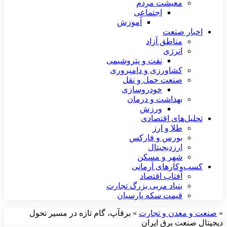
معیشت مردم
اجتماعی
آموزش
اخبار صنعت
مناطق آزاد
انرژی
نفت و پتروشیمی
کشاورزی و دامپروری
صنعت حمل و نقل
خودروسازی
بهداشت و درمان
ورزش
تحلیل‌های اقتصادی
طلا و ارز
بورس و فارکس
ارزدیجیتال
شهر و مسکن
کسب‌وکارهای آرمانی
آفتاب اقتصاد
بنیاد مربی بزرگ تجارت
قیمت سکه پارسیان
»
صنعت و معدن و تجارت
»
برقآپ، گام تازه در مسیر تحول
دیجیتال صنعت برق ایران