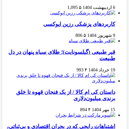
6 اردیبهشت 1404
۵
1,095
کاربردهای پزشکی رزین اپوکسی
9 شهریور 1404
۵
806
قیر طبیعی (گیلسونایت)؛ طلای سیاه پنهان در دل
طبیعت
19 خرداد 1404
۴
993
داستان کی ام کالا / از یک فنجان قهوه تا خلق
برندی میلیون‌دلاری
15 مهر 1404
۴
894
اشتباهات رایجی که در بحران اقتصادی و بی‌ثباتی،