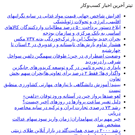
تیتر آخرین اخبار کسب‌وکار
افزایش شاخص جهانی قیمت مواد غذایی در سایه نگرانیهای
اقلیمی، انرژی و تحولات ژئوپلیتیکی
ابلاغ دستور پرداخت ۵۰ درصد مطالبات واردکنندگان کالاهای
اساسی به بانک مرکزی و سازمان بودجه
بحران جدید بوئینگ؛ این بار ترک‌خوردگی بدنه ۷۳۷ مکس
هشدار تداوم بارش‌های تابستانه و رعدوبرق در ۴ استان تا
چهارشنبه
وضعیت اضطراری در چین؛ طوفان سهمگین دلفین سواحل
شرقی را درنوردید
پایداری زنجیره تامین در گرو توسعه کریدورهای جایگزین
واگذاری‌ها؛ فقط ۲ درصد برای تعاونی‌ها/بحران سهم بخش
تعاون
ببینید| آموزش دانشگاهی با نیازهای مهارتی کشاورزی منطبق
نیست
لغو صدها پرواز چین در آستانه ورود توفان «دلفین»
دلیل تغییر ساعت پروازها در روزهای اخیر چیست؟
رشد ۷۳ درصدی تجارت ایران و ترکیه در سایه محاصره
دریایی
خبر مهم برای سهامداران| زمان واریز سود سهام عدالت
مشخص شد
رشد ۲۰۰۰ درصدی هماتیت‌گلد در بازار آنلاین طلای زینتی