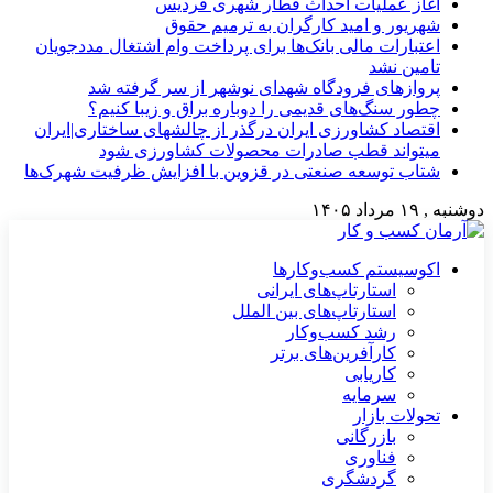
آغاز عملیات احداث قطار شهری فردیس
شهریور و امید کارگران به ترمیم حقوق
اعتبارات مالی بانک‌ها برای پرداخت وام اشتغال مددجویان
تامین نشد
پروازهای فرودگاه شهدای نوشهر از سر گرفته شد
چطور سنگ‌های قدیمی را دوباره براق و زیبا کنیم؟
اقتصاد کشاورزی ایران درگذر از چالشهای ساختاری|ایران
میتواند قطب صادرات محصولات کشاورزی شود
شتاب توسعه صنعتی در قزوین با افزایش ظرفیت شهرک‌ها
دوشنبه , ۱۹ مرداد ۱۴۰۵
اکوسیستم کسب‌وکارها
استارتاپ‌های ایرانی
استارتاپ‌های بین الملل
رشد کسب‌وکار
کارآفرین‌های برتر
کاریابی
سرمایه
تحولات بازار
بازرگانی
فناوری
گردشگری