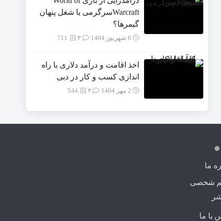
درآمدزایی از بازی World of
Warcraftسرگرمی یا شغل پنهان
گیمرها؟
6 شهریور 1404
۳
711
اخذ اقامت و درآمد دلاری با راه
اندازی کسب و کار در دبی
2 مهر 1404
۳
544
ره ما
م شخصی
شر
 با ما