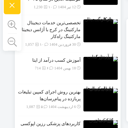
×
12 تیر 1404
۱۰
1,230
تخصصی‌ترین خدمات دیجیتال
مارکتینگ در کرج با آژانس دیجیتال
مارکتینگ راه‌کار
30 فروردین 1404
۱۰
1,057
آموزش کسب درآمد از ایتا
18 بهمن 1404
۶
714
بهترین روش اجرای کمپین تبلیغات
پربازده در پیام‌رسان‌ها
6 اردیبهشت 1404
۵
1,087
کاربردهای پزشکی رزین اپوکسی