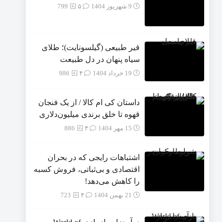
9 شهریور 1404
۵
799
قیر طبیعی (گیلسونایت)؛ طلای
سیاه پنهان در دل طبیعت
19 خرداد 1404
۴
986
داستان کی ام کالا / از یک فنجان
قهوه تا خلق برندی میلیون‌دلاری
15 مهر 1404
۴
886
اشتباهات رایجی که در بحران
اقتصادی و بی‌ثباتی، فروش کسبه
را کاهش می‌دهد!
21 بهمن 1404
۴
723