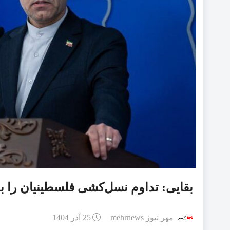
بقایی: تداوم نسل‌کشی فلسطینیان را 
مهر نیوز mehrnews
25 آذر 1404