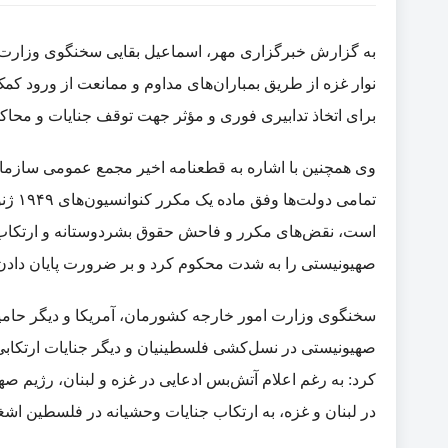
به گزارش خبرگزاری مهر، اسماعیل بقایی سخنگوی وزارت ام
نوار غزه از طریق بمباران‌های مداوم و ممانعت از ورود ک
برای اتخاذ تدابیری فوری و مؤثر جهت توقف جنایات و محاکم
وی همچنین با اشاره به قطعنامه اخیر مجمع عمومی سازمان 
تمامی
است، نقض‌های مکرر و فاحش حقوق بشردوستانه و ارتکاب
صهیونیستی را به شدت محکوم کرد و بر ضرورت پایان دادن ب
سخنگوی وزارت امور خارجه کشورمان، آمریکا و دیگر حام
صهیونیستی در نسل‌کشی فلسطینیان و دیگر جنایات ارتکابی
کرد: به رغم اعلام آتش‌بس ادعایی در غزه و لبنان، رژیم صهی
در لبنان و غزه، به ارتکاب جنایات وحشیانه در فلسطین اشغال