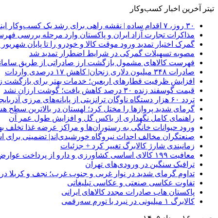
تیتر آخرین اخبار کسب‌وکار
۳۰ روز، ۷ اقدام ساده | نقشه راهی برای رشد یک کسب‌وکار اینترنتی
مذاکرات تجارت آزاد ایران و پاکستان وارد مرحله بررسی فهرس
گمرک اختیار تمدید ورود موقت کالا و خودرو را تا پایان شهریور ا
مصوبه تسهیلات گمرکی در شرایط اضطرار تمدید شد
فهرست کالاهای مشمول بازگشت ارز صادراتی از طریق سامانه 
صادرات ۳۴۸ میلیون دلاری زنجان| ‌کاهش ۱۷ درصدی واردات
افزایش ظرفیت قطارهای اربعین؛ خدمات بهتر برای بازگشت زا
قیمت گوسفند زنده ۳۰ درصد کاهش یافت؛ گوشت ارزان نشد
تردد ۶۰ هزار دستگاه ناوگان ترانزیتی از پایانه‌های مرزی آذربایجان ‌غربی
گرمای شدید پروازها را مختل کرد؛ لهستان در بالاترین سطح ه
راهنمای کامل نگهداری از باکس گل و افزایش طول عمر آن
ورود حیوانات خانگی به رستوران‌ها و مراکز عرضه غذا تخلف 
صنعتگران مخالف احداث نیروگاه خورشیدی‌اند| تضمینی برای است
زمانبندی شارژ کالابرگ تغییر کرد + جزئیات
معافیت ۱۹۹ کالای اساسی کشاورزی و دارو از پرداخت عوارض ۱.۲ درصدی واردات
ترافیک سنگین در ورودی‌های تهران
تداوم گرمای شدید در نوار غربی و جنوب غرب؛ نجف و کربلا در آستانه 
تفاوت عکاسی صنعتی و عکاسی تبلیغاتی
پاکستان هاب صادرات مجدد کالاهای ایرانی
کالابرگ ۱ میلیونی در نبرد با تورم سه‌رقمی