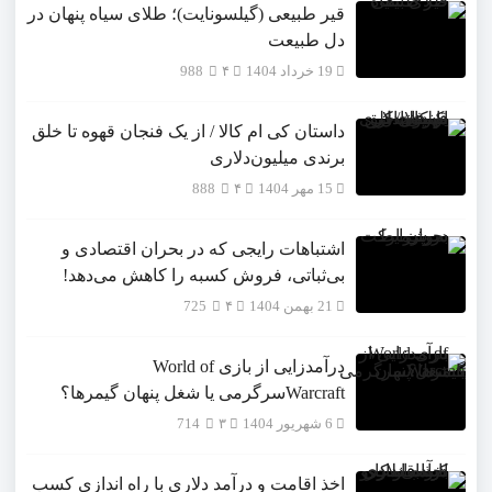
قیر طبیعی (گیلسونایت)؛ طلای سیاه پنهان در
دل طبیعت
19 خرداد 1404
۴
988
داستان کی ام کالا / از یک فنجان قهوه تا خلق
برندی میلیون‌دلاری
15 مهر 1404
۴
888
اشتباهات رایجی که در بحران اقتصادی و
بی‌ثباتی، فروش کسبه را کاهش می‌دهد!
21 بهمن 1404
۴
725
درآمدزایی از بازی World of
Warcraftسرگرمی یا شغل پنهان گیمرها؟
6 شهریور 1404
۳
714
اخذ اقامت و درآمد دلاری با راه اندازی کسب