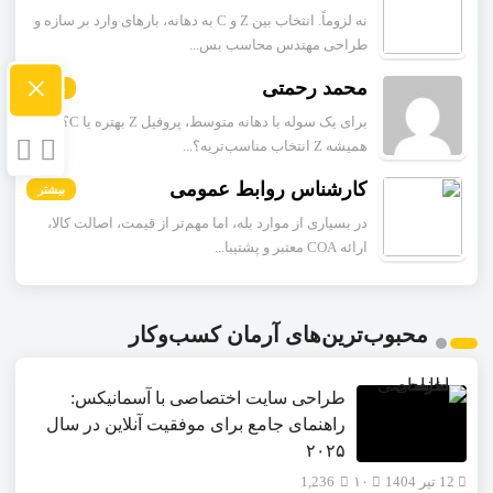
نه لزوماً. انتخاب بین Z و C به دهانه، بارهای وارد بر سازه و
طراحی مهندس محاسب بس...
×
محمد رحمتی
بیشتر
برای یک سوله با دهانه متوسط، پروفیل Z بهتره یا C؟
همیشه Z انتخاب مناسب‌تریه؟...
کارشناس روابط عمومی
بیشتر
در بسیاری از موارد بله، اما مهم‌تر از قیمت، اصالت کالا،
ارائه COA معتبر و پشتیبا...
محبوب‌ترین‌های آرمان کسب‌وکار
طراحی سایت اختصاصی با آسمانیکس:
راهنمای جامع برای موفقیت آنلاین در سال
۲۰۲۵
12 تیر 1404
۱۰
1,236