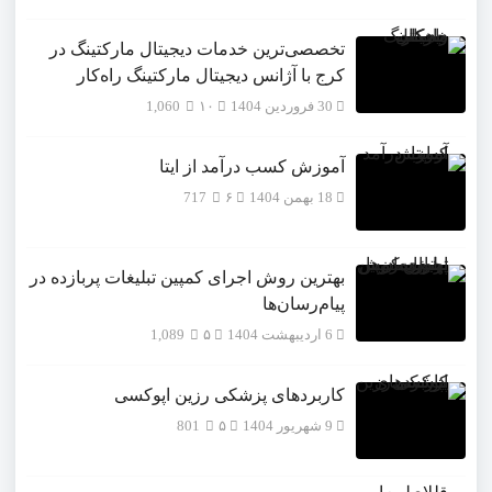
تخصصی‌ترین خدمات دیجیتال مارکتینگ در
کرج با آژانس دیجیتال مارکتینگ راه‌کار
30 فروردین 1404
۱۰
1,060
آموزش کسب درآمد از ایتا
18 بهمن 1404
۶
717
بهترین روش اجرای کمپین تبلیغات پربازده در
پیام‌رسان‌ها
6 اردیبهشت 1404
۵
1,089
کاربردهای پزشکی رزین اپوکسی
9 شهریور 1404
۵
801