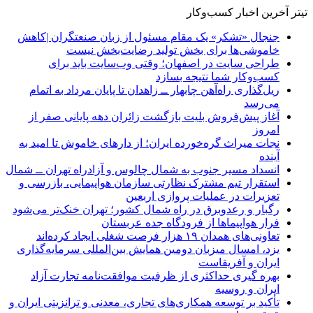
تیتر آخرین اخبار کسب‌وکار
جنجال «تشکر» یک مقام مسئول از زبان صنعتگران |کاهش
خاموشی‌ها برای بخش تولید رضایت‌بخش نیست
طراحی سایت در اصفهان؛ وقتی وب‌سایت باید برای
کسب‌وکار شما نتیجه بسازد
ریل‌گذاری راه‌آهن چابهار ــ زاهدان تا پایان مرداد به اتمام
می‌رسد
آغاز پیش‌فروش بلیت بازگشت زائران دهه پایانی صفر از
امروز
نجات میراث گره‌خورده ایران؛ از دارهای خاموش تا امید به
آینده
انسداد مسیر جنوب به شمال چالوس و آزادراه تهران ــ شمال
استقرار تیم مشترک نظارتی سازمان هواپیمایی، بازرسی و
تعزیرات در عملیات پروازی اربعین
رگبار و رعدوبرق در راه شمال کشور؛ تهران خنک‌تر می‌شود
فرار هواپیماها از فرودگاه جده عربستان
تعاونی‌های همدان ۱۹ هزار فرصت شغلی ایجاد کرده‌اند
یزد، امسال میزبان دومین همایش بین‌المللی سرمایه‌گذاری
ایران و آفریقاست
بهره گیری حداکثری از ظرفیت موافقت‌نامه تجارت آزاد
ایران و روسیه
تأکید بر توسعه همکاری‌های تجاری، معدنی و ترانزیتی ایران و