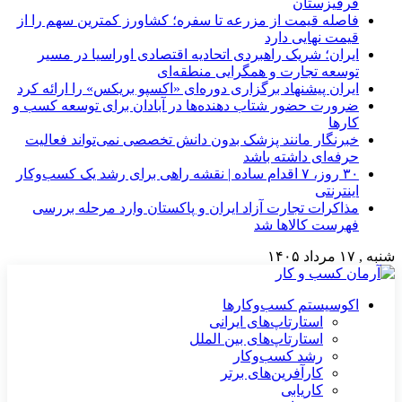
قرقیزستان
فاصله قیمت از مزرعه تا سفره؛ کشاورز کمترین سهم را از
قیمت نهایی دارد
ایران؛ شریک راهبردی اتحادیه اقتصادی اوراسیا در مسیر
توسعه تجارت و همگرایی منطقه‌ای
ایران پیشنهاد برگزاری دوره‌ای «اکسپو بریکس» را ارائه کرد
ضرورت حضور شتاب ‌دهنده‌ها در آبادان برای توسعه کسب‌ و
کارها
خبرنگار مانند پزشک بدون دانش تخصصی نمی‌تواند فعالیت
حرفه‌ای داشته باشد
۳۰ روز، ۷ اقدام ساده | نقشه راهی برای رشد یک کسب‌وکار
اینترنتی
مذاکرات تجارت آزاد ایران و پاکستان وارد مرحله بررسی
فهرست کالاها شد
شنبه , ۱۷ مرداد ۱۴۰۵
اکوسیستم کسب‌وکارها
استارتاپ‌های ایرانی
استارتاپ‌های بین الملل
رشد کسب‌وکار
کارآفرین‌های برتر
کاریابی