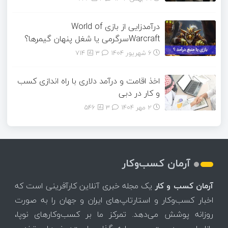
درآمدزایی از بازی World of
Warcraftسرگرمی یا شغل پنهان گیمرها؟
6 شهریور 1404
۳
714
اخذ اقامت و درآمد دلاری با راه اندازی کسب
و کار در دبی
2 مهر 1404
۳
546
آرمان کسب‌وکار
آرمان کسب و کار
یک مجله خبری آنلاین کارآفرینی است که
اخبار کسب‌وکار و استارتاپ‌های ایران و جهان را به صورت
روزانه پوشش می‌دهد. تمرکز ما بر کسب‌وکارهای نوپا،