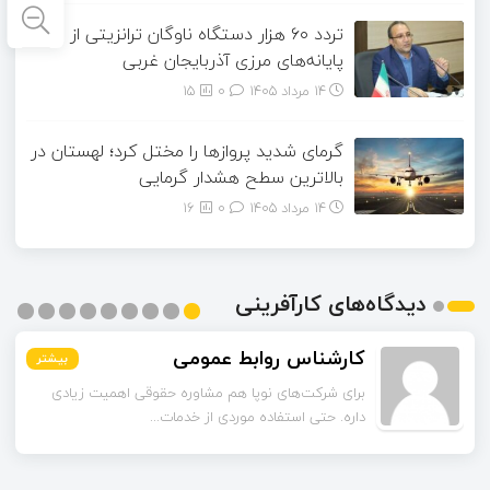
تردد ۶۰ هزار دستگاه ناوگان ترانزیتی از
پایانه‌های مرزی آذربایجان ‌غربی
14 مرداد 1405
۰
15
گرمای شدید پروازها را مختل کرد؛ لهستان در
بالاترین سطح هشدار گرمایی
14 مرداد 1405
۰
16
دیدگاه‌های کارآفرینی
کارشناس روابط عمومی
بیشتر
بیشتر
بیشتر
بیشتر
بیشتر
بیشتر
بیشتر
بیشتر
بیشتر
برای شرکت‌های نوپا هم مشاوره حقوقی اهمیت زیادی
داره. حتی استفاده موردی از خدمات...