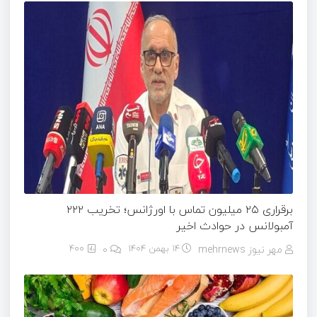
برقراری ۲۵ میلیون تماس با اورژانس؛ تخریب ۲۲۲
آمبولانس در حوادث اخیر
مهر نیوز mehrnews
14 بهمن 1404
۰
400