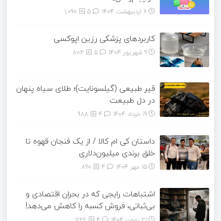
6 اردیبهشت 1404
۵
1,090
کاربردهای پزشکی رزین اپوکسی
9 شهریور 1404
۵
802
قیر طبیعی (گیلسونایت)؛ طلای سیاه پنهان
در دل طبیعت
19 خرداد 1404
۴
988
داستان کی ام کالا / از یک فنجان قهوه تا
خلق برندی میلیون‌دلاری
15 مهر 1404
۴
890
اشتباهات رایجی که در بحران اقتصادی و
بی‌ثباتی، فروش کسبه را کاهش می‌دهد!
21 بهمن 1404
۴
726