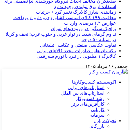
صنعتگران مخالف احداث نیروگاه خورشیدی‌اند| تضمینی برای
استفاده از برق تولیدی وجود ندارد
زمانبندی شارژ کالابرگ تغییر کرد + جزئیات
معافیت ۱۹۹ کالای اساسی کشاورزی و دارو از پرداخت
عوارض ۱.۲ درصدی واردات
ترافیک سنگین در ورودی‌های تهران
تداوم گرمای شدید در نوار غربی و جنوب غرب؛ نجف و کربلا
در آستانه ۵۰ درجه
تفاوت عکاسی صنعتی و عکاسی تبلیغاتی
پاکستان هاب صادرات مجدد کالاهای ایرانی
کالابرگ ۱ میلیونی در نبرد با تورم سه‌رقمی
جمعه , ۱۶ مرداد ۱۴۰۵
اکوسیستم کسب‌وکارها
استارتاپ‌های ایرانی
استارتاپ‌های بین الملل
رشد کسب‌وکار
کارآفرین‌های برتر
کاریابی
سرمایه
تحولات بازار
بازرگانی