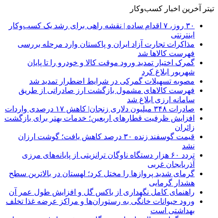
تیتر آخرین اخبار کسب‌وکار
۳۰ روز، ۷ اقدام ساده | نقشه راهی برای رشد یک کسب‌وکار
اینترنتی
مذاکرات تجارت آزاد ایران و پاکستان وارد مرحله بررسی
فهرست کالاها شد
گمرک اختیار تمدید ورود موقت کالا و خودرو را تا پایان
شهریور ابلاغ کرد
مصوبه تسهیلات گمرکی در شرایط اضطرار تمدید شد
فهرست کالاهای مشمول بازگشت ارز صادراتی از طریق
سامانه ارزی ابلاغ شد
صادرات ۳۴۸ میلیون دلاری زنجان| ‌کاهش ۱۷ درصدی واردات
افزایش ظرفیت قطارهای اربعین؛ خدمات بهتر برای بازگشت
زائران
قیمت گوسفند زنده ۳۰ درصد کاهش یافت؛ گوشت ارزان
نشد
تردد ۶۰ هزار دستگاه ناوگان ترانزیتی از پایانه‌های مرزی
آذربایجان ‌غربی
گرمای شدید پروازها را مختل کرد؛ لهستان در بالاترین سطح
هشدار گرمایی
راهنمای کامل نگهداری از باکس گل و افزایش طول عمر آن
ورود حیوانات خانگی به رستوران‌ها و مراکز عرضه غذا تخلف
بهداشتی است