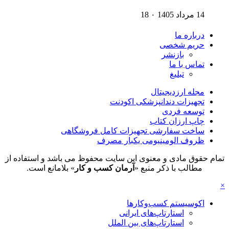
14 مرداد 1405
۰
18
درباره ما
حریم شخصی
بازنشر
تماس با ما
تبلیغ
مجله ارزدیجیتال
تجهیزات دندانپزشکی اکودنت
توسعه فردی
چاپ ارزان کتاب
ساخت سفارشی تجهیزات کامل فروشگاهی
ظروف الومینیومی یکبار مصرف
تمام حقوق مادی و معنوی این سایت محفوظ می باشد و استفاده از
مطالب با ذکر منبع «
آرمان کسب و کار
» بلامانع است.
×
اکوسیستم کسب‌وکارها
استارتاپ‌های ایرانی
استارتاپ‌های بین الملل