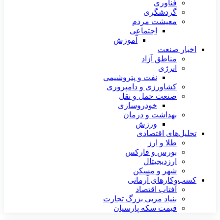
فناوری
گردشگری
معیشت مردم
اجتماعی
آموزش
اخبار صنعت
مناطق آزاد
انرژی
نفت و پتروشیمی
کشاورزی و دامپروری
صنعت حمل و نقل
خودروسازی
بهداشت و درمان
ورزش
تحلیل‌های اقتصادی
طلا و ارز
بورس و فارکس
ارزدیجیتال
شهر و مسکن
کسب‌وکارهای آرمانی
آفتاب اقتصاد
بنیاد مربی بزرگ تجارت
قیمت سکه پارسیان