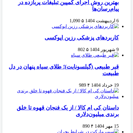
بهترین روش اجرای کمپین تبلیغات پربازده در
پیام‌رسان‌ها
6 اردیبهشت 1404
۵
1,090
کاربردهای پزشکی رزین اپوکسی
9 شهریور 1404
۵
802
قیر طبیعی (گیلسونایت)؛ طلای سیاه پنهان در دل
طبیعت
19 خرداد 1404
۴
989
داستان کی ام کالا / از یک فنجان قهوه تا خلق
برندی میلیون‌دلاری
15 مهر 1404
۴
890