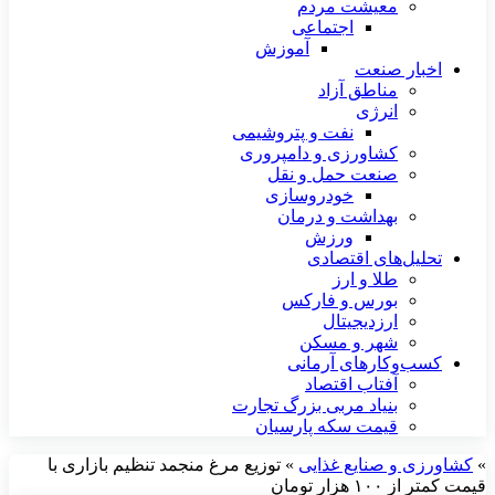
معیشت مردم
اجتماعی
آموزش
اخبار صنعت
مناطق آزاد
انرژی
نفت و پتروشیمی
کشاورزی و دامپروری
صنعت حمل و نقل
خودروسازی
بهداشت و درمان
ورزش
تحلیل‌های اقتصادی
طلا و ارز
بورس و فارکس
ارزدیجیتال
شهر و مسکن
کسب‌وکارهای آرمانی
آفتاب اقتصاد
بنیاد مربی بزرگ تجارت
قیمت سکه پارسیان
»
کشاورزی و صنایع غذایی
»
توزیع مرغ منجمد تنظیم بازاری با
قیمت کمتر از ۱۰۰ هزار تومان