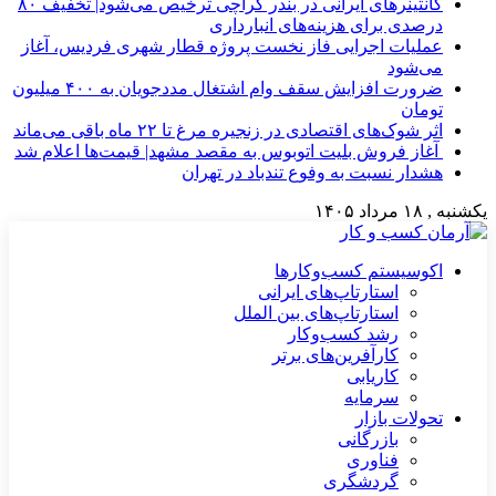
کانتینرهای ایرانی در بندر کراچی ترخیص می‌شود| تخفیف ۸۰
درصدی برای هزینه‌های انبارداری
عملیات اجرایی فاز نخست پروژه قطار شهری فردیس، آغاز
می‌شود
ضرورت افزایش سقف وام اشتغال مددجویان به ۴۰۰ میلیون
تومان
اثر شوک‌های اقتصادی در زنجیره مرغ تا ۲۲ ماه باقی می‌ماند
آغاز فروش بلیت اتوبوس به مقصد مشهد| قیمت‌ها اعلام شد
هشدار نسبت به وفوع تندباد در تهران
یکشنبه , ۱۸ مرداد ۱۴۰۵
اکوسیستم کسب‌وکارها
استارتاپ‌های ایرانی
استارتاپ‌های بین الملل
رشد کسب‌وکار
کارآفرین‌های برتر
کاریابی
سرمایه
تحولات بازار
بازرگانی
فناوری
گردشگری