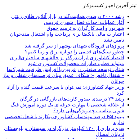
تیتر آخرین اخبار کسب‌وکار
رشد ۲۰۰۰ درصدی هماتیت‌گلد در بازار آنلاین طلای زینتی
آغاز عملیات احداث قطار شهری فردیس
شهریور و امید کارگران به ترمیم حقوق
اعتبارات مالی بانک‌ها برای پرداخت وام اشتغال مددجویان
تامین نشد
پروازهای فرودگاه شهدای نوشهر از سر گرفته شد
چطور سنگ‌های قدیمی را دوباره براق و زیبا کنیم؟
اقتصاد کشاورزی ایران درگذر از چالشهای ساختاری|ایران
میتواند قطب صادرات محصولات کشاورزی شود
شتاب توسعه صنعتی در قزوین با افزایش ظرفیت شهرک‌ها
«اشتغال ناقص»؛ شکاف عمیق میان فرصت‌های شغلی و نیاز
جوانان
وزیر جهاد کشاورزی: نمی‌توان با سرعت قیمت گندم را آزاد
کرد
رشد ۲۴ درصدی صدور کارت‌های بازرگانی در گرگان
از علاقه شخصی تا مهارت حرفه‌ای یک دوره آموزش فنگ
شویی مناسب چه ویژگی‌هایی دارد؟
ببینید |۶۵ درصد مهندسان کشاورزی بیکارند یا شغل تخصصی
ندارند
بهره برداری از ۱۲۰ کیلومتر بزرگراه در سیستان و بلوچستان
تا پایان امسال