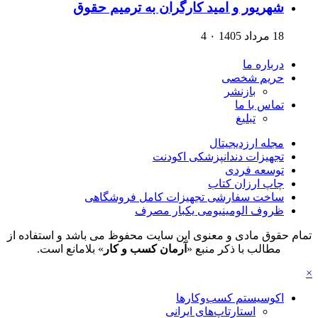
شهریور و امید کارگران به ترمیم حقوق
18 مرداد 1405
۰
4
درباره ما
حریم شخصی
بازنشر
تماس با ما
تبلیغ
مجله ارزدیجیتال
تجهیزات دندانپزشکی اکودنت
توسعه فردی
چاپ ارزان کتاب
ساخت سفارشی تجهیزات کامل فروشگاهی
ظروف الومینیومی یکبار مصرف
تمام حقوق مادی و معنوی این سایت محفوظ می باشد و استفاده از
مطالب با ذکر منبع «
آرمان کسب و کار
» بلامانع است.
×
اکوسیستم کسب‌وکارها
استارتاپ‌های ایرانی