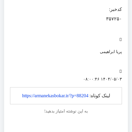
کدخبر:
۳۵۷۲۵۰
پریا ابراهیمی
۱۴۰۴/۰۵/۰۳ ۰۸:۰۰:۴۶
لینک کوتاه:
https://armanekasbokar.ir/?p=88204
به این نوشته امتیاز بدهید!