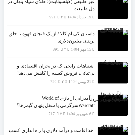
قیر طبیعی (گیلسونایت)؛ طلای سیاه پنهان در
دل طبیعت
19 خرداد 1404
۴
991
داستان کی ام کالا / از یک فنجان قهوه تا خلق
برندی میلیون‌دلاری
15 مهر 1404
۴
891
اشتباهات رایجی که در بحران اقتصادی و
بی‌ثباتی، فروش کسبه را کاهش می‌دهد!
21 بهمن 1404
۴
726
درآمدزایی از بازی World of
Warcraftسرگرمی یا شغل پنهان گیمرها؟
6 شهریور 1404
۳
717
اخذ اقامت و درآمد دلاری با راه اندازی کسب