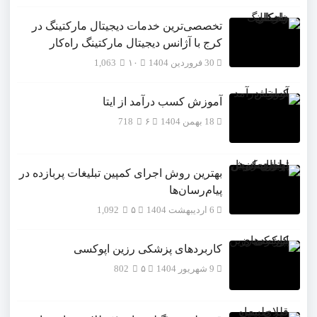
تخصصی‌ترین خدمات دیجیتال مارکتینگ در
کرج با آژانس دیجیتال مارکتینگ راه‌کار
30 فروردین 1404
۱۰
1,063
آموزش کسب درآمد از ایتا
18 بهمن 1404
۶
718
بهترین روش اجرای کمپین تبلیغات پربازده در
پیام‌رسان‌ها
6 اردیبهشت 1404
۵
1,092
کاربردهای پزشکی رزین اپوکسی
9 شهریور 1404
۵
802