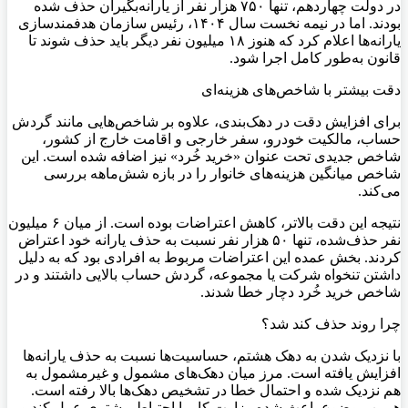
در دولت چهاردهم، تنها ۷۵۰ هزار نفر از یارانه‌بگیران حذف شده
بودند. اما در نیمه نخست سال ۱۴۰۴، رئیس سازمان هدفمندسازی
یارانه‌ها اعلام کرد که هنوز ۱۸ میلیون نفر دیگر باید حذف شوند تا
قانون به‌طور کامل اجرا شود.
دقت بیشتر با شاخص‌های هزینه‌ای
برای افزایش دقت در دهک‌بندی، علاوه بر شاخص‌هایی مانند گردش
حساب، مالکیت خودرو، سفر خارجی و اقامت خارج از کشور،
شاخص جدیدی تحت عنوان «خرید خُرد» نیز اضافه شده است. این
شاخص میانگین هزینه‌های خانوار را در بازه شش‌ماهه بررسی
می‌کند.
نتیجه این دقت بالاتر، کاهش اعتراضات بوده است. از میان ۶ میلیون
نفر حذف‌شده، تنها ۵۰ هزار نفر نسبت به حذف یارانه خود اعتراض
کردند. بخش عمده این اعتراضات مربوط به افرادی بود که به دلیل
داشتن تنخواه شرکت یا مجموعه، گردش حساب بالایی داشتند و در
شاخص خرید خُرد دچار خطا شدند.
چرا روند حذف کند شد؟
با نزدیک شدن به دهک هشتم، حساسیت‌ها نسبت به حذف یارانه‌ها
افزایش یافته است. مرز میان دهک‌های مشمول و غیرمشمول به
هم نزدیک شده و احتمال خطا در تشخیص دهک‌ها بالا رفته است.
همین موضوع باعث شده وزارت کار با احتیاط بیشتری عمل کند و