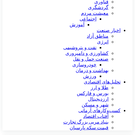
فناوری
گردشگری
معیشت مردم
اجتماعی
آموزش
اخبار صنعت
مناطق آزاد
انرژی
نفت و پتروشیمی
کشاورزی و دامپروری
صنعت حمل و نقل
خودروسازی
بهداشت و درمان
ورزش
تحلیل‌های اقتصادی
طلا و ارز
بورس و فارکس
ارزدیجیتال
شهر و مسکن
کسب‌وکارهای آرمانی
آفتاب اقتصاد
بنیاد مربی بزرگ تجارت
قیمت سکه پارسیان