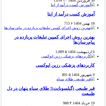
30 فروردین 1404
۱۰
1,059
آموزش کسب درآمد از ایتا
18 بهمن 1404
۶
715
بهترین روش اجرای کمپین تبلیغات پربازده در
پیام‌رسان‌ها
6 اردیبهشت 1404
۵
1,089
کاربردهای پزشکی رزین اپوکسی
9 شهریور 1404
۵
801
قیر طبیعی (گیلسونایت)؛ طلای سیاه پنهان در دل
طبیعت
19 خرداد 1404
۴
988