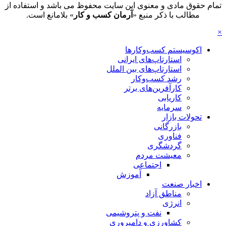
تمام حقوق مادی و معنوی این سایت محفوظ می باشد و استفاده از
مطالب با ذکر منبع «
آرمان کسب و کار
» بلامانع است.
×
اکوسیستم کسب‌وکارها
استارتاپ‌های ایرانی
استارتاپ‌های بین الملل
رشد کسب‌وکار
کارآفرین‌های برتر
کاریابی
سرمایه
تحولات بازار
بازرگانی
فناوری
گردشگری
معیشت مردم
اجتماعی
آموزش
اخبار صنعت
مناطق آزاد
انرژی
نفت و پتروشیمی
کشاورزی و دامپروری