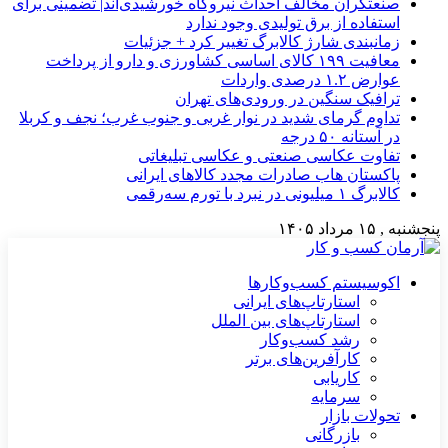
صنعتگران مخالف احداث نیروگاه خورشیدی‌اند| تضمینی برای
استفاده از برق تولیدی وجود ندارد
زمانبندی شارژ کالابرگ تغییر کرد + جزئیات
معافیت ۱۹۹ کالای اساسی کشاورزی و دارو از پرداخت
عوارض ۱.۲ درصدی واردات
ترافیک سنگین در ورودی‌های تهران
تداوم گرمای شدید در نوار غربی و جنوب غرب؛ نجف و کربلا
در آستانه ۵۰ درجه
تفاوت عکاسی صنعتی و عکاسی تبلیغاتی
پاکستان هاب صادرات مجدد کالاهای ایرانی
کالابرگ ۱ میلیونی در نبرد با تورم سه‌رقمی
پنجشنبه , ۱۵ مرداد ۱۴۰۵
اکوسیستم کسب‌وکارها
استارتاپ‌های ایرانی
استارتاپ‌های بین الملل
رشد کسب‌وکار
کارآفرین‌های برتر
کاریابی
سرمایه
تحولات بازار
بازرگانی