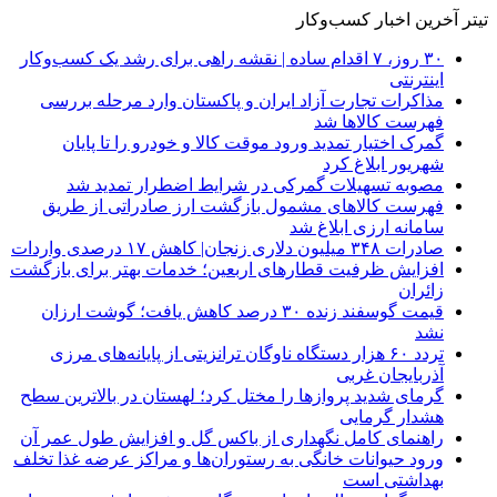
تیتر آخرین اخبار کسب‌وکار
۳۰ روز، ۷ اقدام ساده | نقشه راهی برای رشد یک کسب‌وکار
اینترنتی
مذاکرات تجارت آزاد ایران و پاکستان وارد مرحله بررسی
فهرست کالاها شد
گمرک اختیار تمدید ورود موقت کالا و خودرو را تا پایان
شهریور ابلاغ کرد
مصوبه تسهیلات گمرکی در شرایط اضطرار تمدید شد
فهرست کالاهای مشمول بازگشت ارز صادراتی از طریق
سامانه ارزی ابلاغ شد
صادرات ۳۴۸ میلیون دلاری زنجان| ‌کاهش ۱۷ درصدی واردات
افزایش ظرفیت قطارهای اربعین؛ خدمات بهتر برای بازگشت
زائران
قیمت گوسفند زنده ۳۰ درصد کاهش یافت؛ گوشت ارزان
نشد
تردد ۶۰ هزار دستگاه ناوگان ترانزیتی از پایانه‌های مرزی
آذربایجان ‌غربی
گرمای شدید پروازها را مختل کرد؛ لهستان در بالاترین سطح
هشدار گرمایی
راهنمای کامل نگهداری از باکس گل و افزایش طول عمر آن
ورود حیوانات خانگی به رستوران‌ها و مراکز عرضه غذا تخلف
بهداشتی است