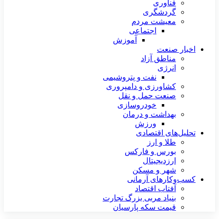
فناوری
گردشگری
معیشت مردم
اجتماعی
آموزش
اخبار صنعت
مناطق آزاد
انرژی
نفت و پتروشیمی
کشاورزی و دامپروری
صنعت حمل و نقل
خودروسازی
بهداشت و درمان
ورزش
تحلیل‌های اقتصادی
طلا و ارز
بورس و فارکس
ارزدیجیتال
شهر و مسکن
کسب‌وکارهای آرمانی
آفتاب اقتصاد
بنیاد مربی بزرگ تجارت
قیمت سکه پارسیان