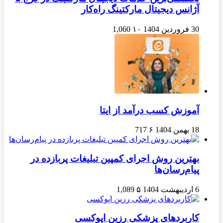
آژانس دیجیتال مارکتینگ راه‌کار
30 فروردین 1404
۱۰
1,060
آموزش کسب درآمد از ایتا
18 بهمن 1404
۶
717
بهترین روش اجرای کمپین تبلیغات پربازده در
پیام‌رسان‌ها
6 اردیبهشت 1404
۵
1,089
کاربردهای پزشکی رزین اپوکسی