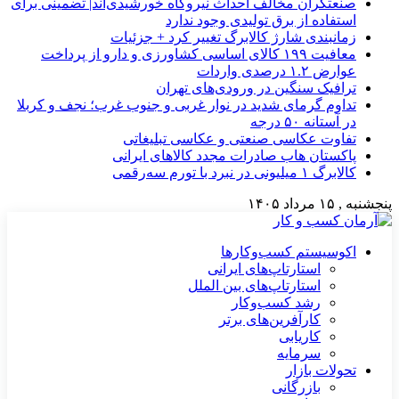
صنعتگران مخالف احداث نیروگاه خورشیدی‌اند| تضمینی برای
استفاده از برق تولیدی وجود ندارد
زمانبندی شارژ کالابرگ تغییر کرد + جزئیات
معافیت ۱۹۹ کالای اساسی کشاورزی و دارو از پرداخت
عوارض ۱.۲ درصدی واردات
ترافیک سنگین در ورودی‌های تهران
تداوم گرمای شدید در نوار غربی و جنوب غرب؛ نجف و کربلا
در آستانه ۵۰ درجه
تفاوت عکاسی صنعتی و عکاسی تبلیغاتی
پاکستان هاب صادرات مجدد کالاهای ایرانی
کالابرگ ۱ میلیونی در نبرد با تورم سه‌رقمی
پنجشنبه , ۱۵ مرداد ۱۴۰۵
اکوسیستم کسب‌وکارها
استارتاپ‌های ایرانی
استارتاپ‌های بین الملل
رشد کسب‌وکار
کارآفرین‌های برتر
کاریابی
سرمایه
تحولات بازار
بازرگانی