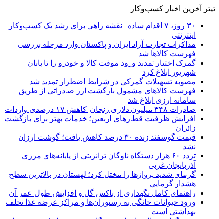
تیتر آخرین اخبار کسب‌وکار
۳۰ روز، ۷ اقدام ساده | نقشه راهی برای رشد یک کسب‌وکار
اینترنتی
مذاکرات تجارت آزاد ایران و پاکستان وارد مرحله بررسی
فهرست کالاها شد
گمرک اختیار تمدید ورود موقت کالا و خودرو را تا پایان
شهریور ابلاغ کرد
مصوبه تسهیلات گمرکی در شرایط اضطرار تمدید شد
فهرست کالاهای مشمول بازگشت ارز صادراتی از طریق
سامانه ارزی ابلاغ شد
صادرات ۳۴۸ میلیون دلاری زنجان| ‌کاهش ۱۷ درصدی واردات
افزایش ظرفیت قطارهای اربعین؛ خدمات بهتر برای بازگشت
زائران
قیمت گوسفند زنده ۳۰ درصد کاهش یافت؛ گوشت ارزان
نشد
تردد ۶۰ هزار دستگاه ناوگان ترانزیتی از پایانه‌های مرزی
آذربایجان ‌غربی
گرمای شدید پروازها را مختل کرد؛ لهستان در بالاترین سطح
هشدار گرمایی
راهنمای کامل نگهداری از باکس گل و افزایش طول عمر آن
ورود حیوانات خانگی به رستوران‌ها و مراکز عرضه غذا تخلف
بهداشتی است