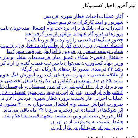
تیتر آخرین اخبار کسب‌وکار
آغاز عملیات احداث قطار شهری فردیس
شهریور و امید کارگران به ترمیم حقوق
اعتبارات مالی بانک‌ها برای پرداخت وام اشتغال مددجویان تامی
پروازهای فرودگاه شهدای نوشهر از سر گرفته شد
چطور سنگ‌های قدیمی را دوباره براق و زیبا کنیم؟
اقتصاد کشاورزی ایران درگذر از چالشهای ساختاری|ایران م
شتاب توسعه صنعتی در قزوین با افزایش ظرفیت شهرک‌ها
«اشتغال ناقص»؛ شکاف عمیق میان فرصت‌های شغلی و نیاز جو
وزیر جهاد کشاورزی: نمی‌توان با سرعت قیمت گندم را آزاد کرد
رشد ۲۴ درصدی صدور کارت‌های بازرگانی در گرگان
از علاقه شخصی تا مهارت حرفه‌ای یک دوره آموزش فنگ شویی
ببینید |۶۵ درصد مهندسان کشاورزی بیکارند یا شغل تخصصی ندارند
بهره برداری از ۱۲۰ کیلومتر بزرگراه در سیستان و بلوچستان تا پایان امسال
کانتینرهای ایرانی در بندر کراچی ترخیص می‌شود| تخفیف ۸۰ درصدی برای هزینه‌های انبارداری
عملیات اجرایی فاز نخست پروژه قطار شهری فردیس، آغاز می
ضرورت افزایش سقف وام اشتغال مددجویان به ۴۰۰ میلیون تومان
اثر شوک‌های اقتصادی در زنجیره مرغ تا ۲۲ ماه باقی می‌ماند
آغاز فروش بلیت اتوبوس به مقصد مشهد| قیمت‌ها اعلام شد
هشدار نسبت به وفوع تندباد در تهران
برترین مراکز خرید لگو در بازار ایران