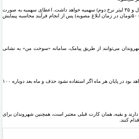
علاوه بر موارد گفته شده هر موتورسیکلت فعال و دارای کارت سوخت در ناوگان سکو‌های اینترنتی ۴۰ لیتر در ماه (مازاد بر ۲۵ لیتر نرخ اول و ۳۵ لیتر نرخ دوم) سهمیه خواهد داشت. اعطای سهمیه به صورت
اعتباری ریالی پس از اعلام مشخصات سفر و پیمایش توسط سکو‌ها خواهد بود و مابه التفاوت نرخ دوم (۳۰۰۰) تومان و نرخ آزاد جایگاه (۵۰۰۰تومان در زمان ابلاغ مصوبه) پس از انجام فرآیند محاسبه پیمایش
روندان می‌توانند از طریق پیامک، سامانه «سوخت من» به نشانی
به تأکید مسئولان دوره ذخیره‌سازی سهمیه اول (۱۵۰۰ تومانی) تغییر نمی‌کند و همان ۶ ماه خواهد بود؛ اما سهمیه دوم قابل ذخیره‌سازی نخواهد بود در پایان هر ماه اگر استفاده نشود حذف و ماه بعد دوباره ۱۰۰
ارداتی و دولتی نیاز به کارت سوخت جدید با سهمیه ۱۶۰ لیتری با نرخ آزاد جایگاه دارند و بقیه، همان کارت قبلی معتبر است، همچنین شهروندان برای