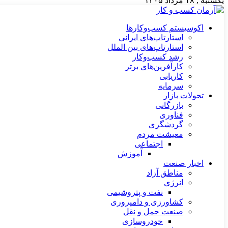
یکشنبه , ۱۸ مرداد ۱۴۰۵
اکوسیستم کسب‌وکارها
استارتاپ‌های ایرانی
استارتاپ‌های بین الملل
رشد کسب‌وکار
کارآفرین‌های برتر
کاریابی
سرمایه
تحولات بازار
بازرگانی
فناوری
گردشگری
معیشت مردم
اجتماعی
آموزش
اخبار صنعت
مناطق آزاد
انرژی
نفت و پتروشیمی
کشاورزی و دامپروری
صنعت حمل و نقل
خودروسازی