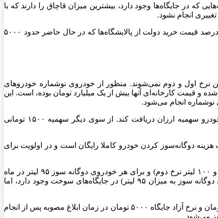
بنزین در کارت‌هایی که در جایگاه‌ها وجود دارد، بیشترین میزان قاچاق را دارند که با
در نهایت مصوبه مورد تأیید دولت از بامداد شنبه هفته جاری اجرا شد که بر اساس آن نرخ بنزین آزاد کارت اضطراری در جایگاه برابر با ۱۰ درصد قیمت خرید دولت از پالایشگاه‌ها که در حال حاضر حدود ۵۰۰۰
 نرخ اول و دوم نمی‌شوند. منظور از خودروی نوشماره خودرو‌های
و قیمت کارخانه‌ای آنها بیش از یک میلیارد تومان بوده، است. این
نوشماره انجام می‌شود.
اگر شهروندی چند خودرو داشته باشد با مراجعه به سامانه شرکت ملی پالایش و پخش فرآورده‌های نفتی می‌تواند انتخاب کند که کدام خودرو سهمیه ارزان دریافت کند. از سوی دیگر سهمیه ۱۵۰۰ تومانی
 سهمیه دوم از ۴۵۰ لیتر به ۲۲۵ لیتر تغییر می‌کند. لازم به ذکر است هزینه دوگانه‌سوز کردن خودرو کاملا رایگان است و در اولویت برای
سقف سهمیه سوخت در نظر گرفته شده برای هر خودروی بنزینی در ناوگان سکو‌های اینترنتی ۲۰۰ لیتر در ماه (مازاد بر ۶۰ لیتر نرخ اول و ۱۰۰ لیتر نرخ دوم) و برای هر خودروی دوگانه سوز ۹۵ لیتر در ماه
(مازاد بر ۳۰ لیتر و ۱۰۰ لیتر) است. امکان سوخت گیری مازاد بر سهمیه اعتباری ریالی (خودرو‌های بنزینی به میزان ۲۰۰ لیتر و خودرو‌های دوگانه سوز به میزان ۹۵ لیتر) در جایگاه‌های سوخت وجود دارد، اما
اعطای سهمیه به صورت اعتباری – ریالی پس از اعلام مشخصات سفر و پیمایش توسط سکو‌ها خواهد بود و مابه التفاوت نرخ دوم (۳۰۰۰) تومان و نرخ آزاد جایگاه ۵۰۰۰ تومان در زمان ابلاغ مصوبه پس از انجام
ز می‌شود.