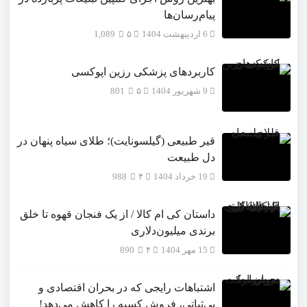
پیام‌رسان‌ها
6 اردیبهشت 1404
۵
1,089
کاربردهای پزشکی رزین اپوکسی
9 شهریور 1404
۵
801
قیر طبیعی (گیلسونایت)؛ طلای سیاه پنهان در
دل طبیعت
19 خرداد 1404
۴
988
داستان کی ام کالا / از یک فنجان قهوه تا خلق
برندی میلیون‌دلاری
15 مهر 1404
۴
890
اشتباهات رایجی که در بحران اقتصادی و
بی‌ثباتی، فروش کسبه را کاهش می‌دهد!