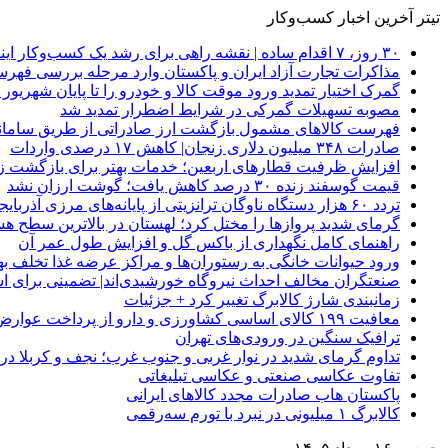
تیتر آخرین اخبار کسب‌وکار
۳۰ روز، ۷ اقدام ساده | نقشه راهی برای رشد یک کسب‌وکار اینترنتی
مذاکرات تجارت آزاد ایران و پاکستان وارد مرحله بررسی فهرس
گمرک اختیار تمدید ورود موقت کالا و خودرو را تا پایان شهریور ا
مصوبه تسهیلات گمرکی در شرایط اضطرار تمدید شد
فهرست کالاهای مشمول بازگشت ارز صادراتی از طریق سامانه 
صادرات ۳۴۸ میلیون دلاری زنجان| ‌کاهش ۱۷ درصدی واردات
افزایش ظرفیت قطارهای اربعین؛ خدمات بهتر برای بازگشت زا
قیمت گوسفند زنده ۳۰ درصد کاهش یافت؛ گوشت ارزان نشد
تردد ۶۰ هزار دستگاه ناوگان ترانزیتی از پایانه‌های مرزی آذربایجان ‌غربی
گرمای شدید پروازها را مختل کرد؛ لهستان در بالاترین سطح ه
راهنمای کامل نگهداری از باکس گل و افزایش طول عمر آن
ورود حیوانات خانگی به رستوران‌ها و مراکز عرضه غذا تخلف 
صنعتگران مخالف احداث نیروگاه خورشیدی‌اند| تضمینی برای است
زمانبندی شارژ کالابرگ تغییر کرد + جزئیات
معافیت ۱۹۹ کالای اساسی کشاورزی و دارو از پرداخت عوارض ۱.۲ درصدی واردات
ترافیک سنگین در ورودی‌های تهران
تداوم گرمای شدید در نوار غربی و جنوب غرب؛ نجف و کربلا در آستانه 
تفاوت عکاسی صنعتی و عکاسی تبلیغاتی
پاکستان هاب صادرات مجدد کالاهای ایرانی
کالابرگ ۱ میلیونی در نبرد با تورم سه‌رقمی