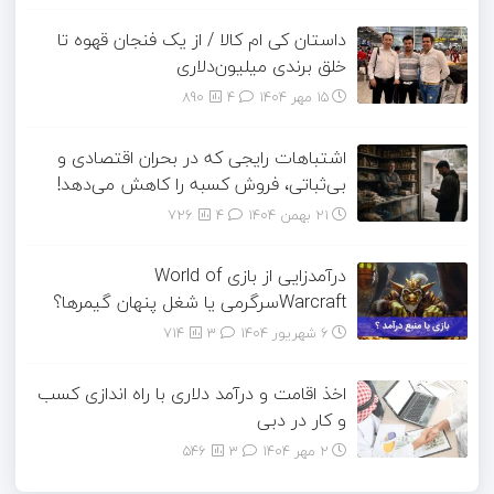
داستان کی ام کالا / از یک فنجان قهوه تا
خلق برندی میلیون‌دلاری
15 مهر 1404
۴
890
اشتباهات رایجی که در بحران اقتصادی و
بی‌ثباتی، فروش کسبه را کاهش می‌دهد!
21 بهمن 1404
۴
726
درآمدزایی از بازی World of
Warcraftسرگرمی یا شغل پنهان گیمرها؟
6 شهریور 1404
۳
714
اخذ اقامت و درآمد دلاری با راه اندازی کسب
و کار در دبی
2 مهر 1404
۳
546