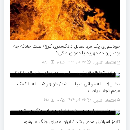
خودسوزی یک مرد مقابل دادگستری کرج/ علت حادثه چه
بود، پرونده مهریه‌ یا دعوای ملکی؟
اقتصاد آنلاین
26 آذر 1404
۰
583
دختر ۹ ساله قربانی سیلاب شد/ خواهر ۵ ساله با کمک
مردم نجات یافت
اقتصاد آنلاین
26 آذر 1404
۰
618
تایمز اسرائیل مدعی شد / ایران مهیای جنگ می‌شود