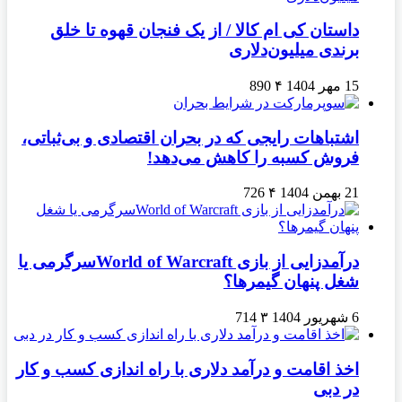
داستان کی ام کالا / از یک فنجان قهوه تا خلق
برندی میلیون‌دلاری
15 مهر 1404
۴
890
اشتباهات رایجی که در بحران اقتصادی و بی‌ثباتی،
فروش کسبه را کاهش می‌دهد!
21 بهمن 1404
۴
726
درآمدزایی از بازی World of Warcraftسرگرمی یا
شغل پنهان گیمرها؟
6 شهریور 1404
۳
714
اخذ اقامت و درآمد دلاری با راه اندازی کسب و کار
در دبی