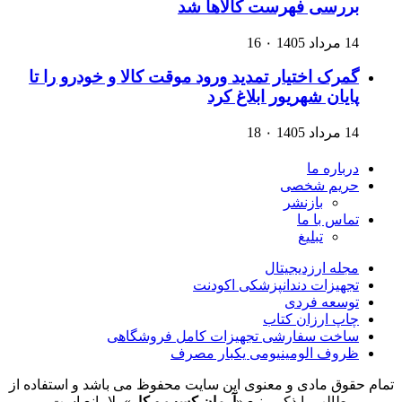
بررسی فهرست کالاها شد
14 مرداد 1405
۰
16
گمرک اختیار تمدید ورود موقت کالا و خودرو را تا
پایان شهریور ابلاغ کرد
14 مرداد 1405
۰
18
درباره ما
حریم شخصی
بازنشر
تماس با ما
تبلیغ
مجله ارزدیجیتال
تجهیزات دندانپزشکی اکودنت
توسعه فردی
چاپ ارزان کتاب
ساخت سفارشی تجهیزات کامل فروشگاهی
ظروف الومینیومی یکبار مصرف
تمام حقوق مادی و معنوی این سایت محفوظ می باشد و استفاده از
مطالب با ذکر منبع «
آرمان کسب و کار
» بلامانع است.