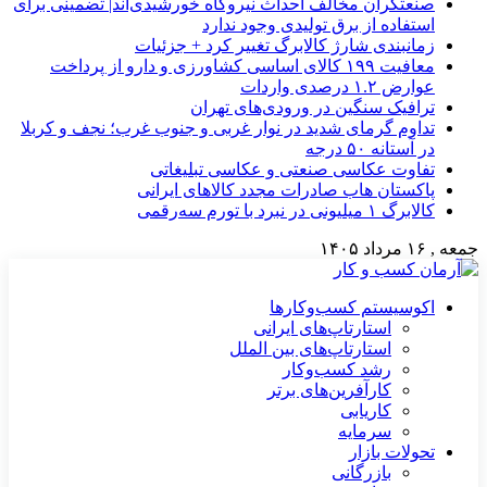
صنعتگران مخالف احداث نیروگاه خورشیدی‌اند| تضمینی برای
استفاده از برق تولیدی وجود ندارد
زمانبندی شارژ کالابرگ تغییر کرد + جزئیات
معافیت ۱۹۹ کالای اساسی کشاورزی و دارو از پرداخت
عوارض ۱.۲ درصدی واردات
ترافیک سنگین در ورودی‌های تهران
تداوم گرمای شدید در نوار غربی و جنوب غرب؛ نجف و کربلا
در آستانه ۵۰ درجه
تفاوت عکاسی صنعتی و عکاسی تبلیغاتی
پاکستان هاب صادرات مجدد کالاهای ایرانی
کالابرگ ۱ میلیونی در نبرد با تورم سه‌رقمی
جمعه , ۱۶ مرداد ۱۴۰۵
اکوسیستم کسب‌وکارها
استارتاپ‌های ایرانی
استارتاپ‌های بین الملل
رشد کسب‌وکار
کارآفرین‌های برتر
کاریابی
سرمایه
تحولات بازار
بازرگانی