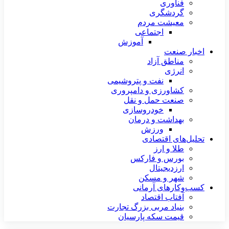
فناوری
گردشگری
معیشت مردم
اجتماعی
آموزش
اخبار صنعت
مناطق آزاد
انرژی
نفت و پتروشیمی
کشاورزی و دامپروری
صنعت حمل و نقل
خودروسازی
بهداشت و درمان
ورزش
تحلیل‌های اقتصادی
طلا و ارز
بورس و فارکس
ارزدیجیتال
شهر و مسکن
کسب‌وکارهای آرمانی
آفتاب اقتصاد
بنیاد مربی بزرگ تجارت
قیمت سکه پارسیان