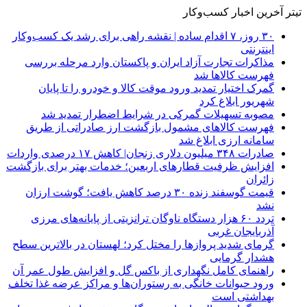
تیتر آخرین اخبار کسب‌وکار
۳۰ روز، ۷ اقدام ساده | نقشه راهی برای رشد یک کسب‌وکار
اینترنتی
مذاکرات تجارت آزاد ایران و پاکستان وارد مرحله بررسی
فهرست کالاها شد
گمرک اختیار تمدید ورود موقت کالا و خودرو را تا پایان
شهریور ابلاغ کرد
مصوبه تسهیلات گمرکی در شرایط اضطرار تمدید شد
فهرست کالاهای مشمول بازگشت ارز صادراتی از طریق
سامانه ارزی ابلاغ شد
صادرات ۳۴۸ میلیون دلاری زنجان| ‌کاهش ۱۷ درصدی واردات
افزایش ظرفیت قطارهای اربعین؛ خدمات بهتر برای بازگشت
زائران
قیمت گوسفند زنده ۳۰ درصد کاهش یافت؛ گوشت ارزان
نشد
تردد ۶۰ هزار دستگاه ناوگان ترانزیتی از پایانه‌های مرزی
آذربایجان ‌غربی
گرمای شدید پروازها را مختل کرد؛ لهستان در بالاترین سطح
هشدار گرمایی
راهنمای کامل نگهداری از باکس گل و افزایش طول عمر آن
ورود حیوانات خانگی به رستوران‌ها و مراکز عرضه غذا تخلف
بهداشتی است