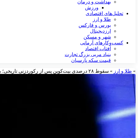
بهداشت و درمان
ورزش
تحلیل‌های اقتصادی
طلا و ارز
بورس و فارکس
ارزدیجیتال
شهر و مسکن
کسب‌وکارهای آرمانی
آفتاب اقتصاد
بنیاد مربی بزرگ تجارت
قیمت سکه پارسیان
»
طلا و ارز
»
سقوط ۲۸ درصدی بیت‌کوین پس از رکوردزنی تاریخی؛ بحران کریپتو تشدید شد