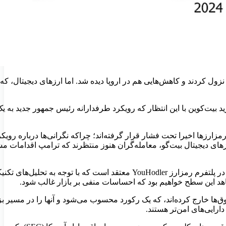
ل کردند و کاهش‌هایی هم در اروپا دیده شد. اما ارزهای دیجیتال، که
د بیت‌کوین با این انتظار که رویکرد طرفدارانه رئیس جمهور جدید به
 بیت‌کوین در اول بهمن ماه، روز تحلیف ترامپ، به بالاترین سطح تاریخی خود، ۱۰۹,۲۴۱ دلار رسید. ولی رمزارزها اخیرا تحت فشار قرار گرفته‌اند؛ چر
های دیجیتال بیت‌گو، معامله‌گران هنوز منتظرند که ترامپ اقدامات 
سرمایه گذاران اکنون باید در نظر داشته باشند که بزرگ‌ترین ارز دیجیتال جهان تا کجا می‌تواند سقوط کند. روسلان لینخا، رئیس بخش بازارها 
مریکا هم ضربه زده است. سرمایه‌گذاران در ماه جاری حدود ۳.۳ میلیارد دلار از این صندوق‌ها خارج کرده‌اند، که یک رکورد محسوب می‌شود 
ارایی‌های امن‌تر هستند.