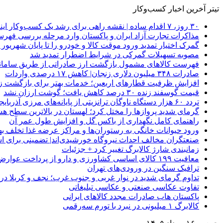
تیتر آخرین اخبار کسب‌وکار
۳۰ روز، ۷ اقدام ساده | نقشه راهی برای رشد یک کسب‌وکار اینترنتی
مذاکرات تجارت آزاد ایران و پاکستان وارد مرحله بررسی فهرس
گمرک اختیار تمدید ورود موقت کالا و خودرو را تا پایان شهریور ا
مصوبه تسهیلات گمرکی در شرایط اضطرار تمدید شد
فهرست کالاهای مشمول بازگشت ارز صادراتی از طریق سامانه 
صادرات ۳۴۸ میلیون دلاری زنجان| ‌کاهش ۱۷ درصدی واردات
افزایش ظرفیت قطارهای اربعین؛ خدمات بهتر برای بازگشت زا
قیمت گوسفند زنده ۳۰ درصد کاهش یافت؛ گوشت ارزان نشد
تردد ۶۰ هزار دستگاه ناوگان ترانزیتی از پایانه‌های مرزی آذربایجان ‌غربی
گرمای شدید پروازها را مختل کرد؛ لهستان در بالاترین سطح ه
راهنمای کامل نگهداری از باکس گل و افزایش طول عمر آن
ورود حیوانات خانگی به رستوران‌ها و مراکز عرضه غذا تخلف 
صنعتگران مخالف احداث نیروگاه خورشیدی‌اند| تضمینی برای است
زمانبندی شارژ کالابرگ تغییر کرد + جزئیات
معافیت ۱۹۹ کالای اساسی کشاورزی و دارو از پرداخت عوارض ۱.۲ درصدی واردات
ترافیک سنگین در ورودی‌های تهران
تداوم گرمای شدید در نوار غربی و جنوب غرب؛ نجف و کربلا در آستانه 
تفاوت عکاسی صنعتی و عکاسی تبلیغاتی
پاکستان هاب صادرات مجدد کالاهای ایرانی
کالابرگ ۱ میلیونی در نبرد با تورم سه‌رقمی